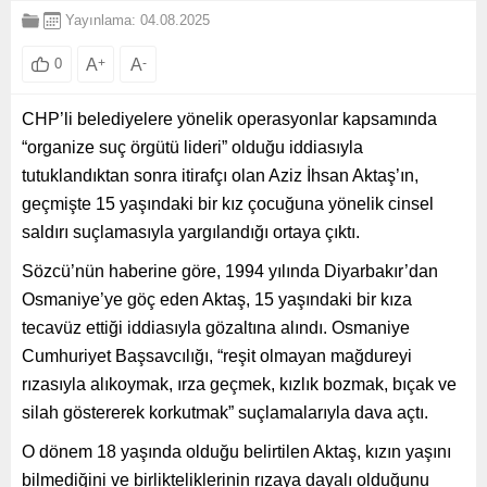
Yayınlama: 04.08.2025
A
+
A
-
0
CHP’li belediyelere yönelik operasyonlar kapsamında
“organize suç örgütü lideri” olduğu iddiasıyla
tutuklandıktan sonra itirafçı olan Aziz İhsan Aktaş’ın,
geçmişte 15 yaşındaki bir kız çocuğuna yönelik cinsel
saldırı suçlamasıyla yargılandığı ortaya çıktı.
Sözcü’nün haberine göre, 1994 yılında Diyarbakır’dan
Osmaniye’ye göç eden Aktaş, 15 yaşındaki bir kıza
tecavüz ettiği iddiasıyla gözaltına alındı. Osmaniye
Cumhuriyet Başsavcılığı, “reşit olmayan mağdureyi
rızasıyla alıkoymak, ırza geçmek, kızlık bozmak, bıçak ve
silah göstererek korkutmak” suçlamalarıyla dava açtı.
O dönem 18 yaşında olduğu belirtilen Aktaş, kızın yaşını
bilmediğini ve birlikteliklerinin rızaya dayalı olduğunu