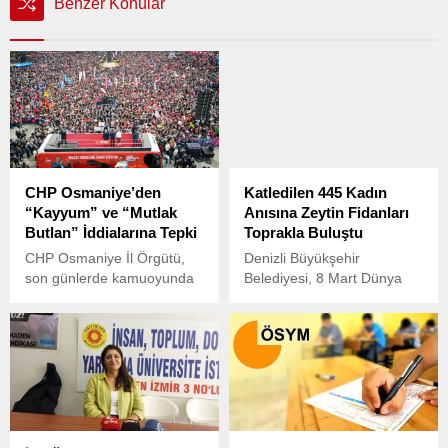
Benzer Konular
CHP Osmaniye’den
Katledilen 445 Kadın
“Kayyum” ve “Mutlak
Anısına Zeytin Fidanları
Butlan” İddialarına Tepki
Toprakla Buluştu
CHP Osmaniye İl Örgütü,
Denizli Büyükşehir
son günlerde kamuoyunda
Belediyesi, 8 Mart Dünya
gündeme gelen “kayyum”
Emekçi Kadınlar Günü
tartışmaları ve “mutlak
kapsamında Aktepe
butlan” gibi hukuki temeli
Mahallesi’nde, 2024 yılında
olmayan iddialara yönelik
katledilen 445 kadının
sert bir açıklama yayımladı.
anısına anlamlı bir fidan
dikimi etkinliği düzenledi.