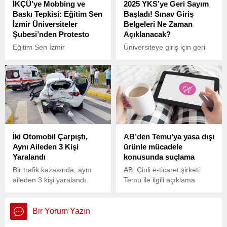
İKÇÜ’ye Mobbing ve
2025 YKS’ye Geri Sayım
Baskı Tepkisi: Eğitim Sen
Başladı! Sınav Giriş
İzmir Üniversiteler
Belgeleri Ne Zaman
Şubesi’nden Protesto
Açıklanacak?
Eğitim Sen İzmir
Üniversiteye giriş için geri
Üniversiteler Şubesi, İzmir
sayım başladı! Milyonlarca
Katip Çelebi
öğrencinin büyük bir
Üniversitesi’nde (İKÇÜ)
heyecanla hazırlandığı
araştırma görevlisi olarak
2025 Yükseköğretim
çalışan Bulut Yavuz’un
Kurumları Sınavı’na (YKS)
haksız bir şekilde işten
sayılı günler kaldı.
çıkarılmasını protesto etti.
İki Otomobil Çarpıştı,
AB’den Temu’ya yasa dışı
Aynı Aileden 3 Kişi
ürünle mücadele
Yaralandı
konusunda suçlama
Bir trafik kazasında, aynı
AB, Çinli e-ticaret şirketi
aileden 3 kişi yaralandı.
Temu ile ilgili açıklama
Olay, dün sabah saatlerinde
yaptı. Açıklamada,
meydana geldi.
Temu’nun AB kuralları
kapsamında yasa dışı
Bir Yorum Yazın
ürünlerin yayılmasıyla ilgili