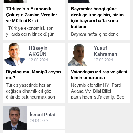
Türkiye’nin Ekonomik
Bayramlar hangi güne
Çöküşü: Zamlar, Vergiler
denk gelirse gelsin, bizim
ve Mülteci Krizi
için bayram hafta sonu
kutlanır…
Türkiye ekonomisi, son
yıllarda derin bir çöküşün
Bayram hafta içine denk
eşiğine gelmiş durumda. Her
geldiğinde her çalışan iş
geçen gün artan zamlar, yeni
yerinden izin alamazdı.
Hüseyin
Yusuf
vergiler ve mültecilerin
AKGÜN
Kahraman
yarattığı ekonomik baskı,
12.06.2024
17.05.2024
halkın omuzlarındaki yükü
daha da ağırlaştırıyor.
Diyalog mu, Manipülasyon
Vatandaşın ızdırap ve çilesi
Ülkemizin içinde bulunduğu
mu?
kimin umurunda
bu karanlık tabloyu ve
Türk siyasetinde her an
Neymiş efendim! İYİ Parti
sorumlu olanları sert bir...
değişen dinamikleri göz
Adana Mv. Bilal Bilici
önünde bulundurmak son
partisinden istifa etmiş. Eee
derece önemli.
ne yapalım yani, sizce
çokmu önemli bir şey?
İsmail
Polat
Ülkenin tüm değerleri tek tek
elden gitmiş durumda,
24.04.2024
ülkede ekonomik sıkıntılar
nedeniyle, insanlarının bir