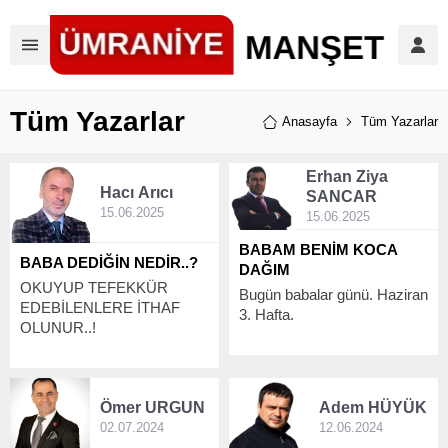
Tüm Yazarlar
Anasayfa
Tüm Yazarlar
Erhan Ziya
Hacı
Arıcı
SANCAR
15.06.2025
15.06.2025
BABAM BENİM KOCA
BABA DEDİĞİN NEDİR..?
DAĞIM
OKUYUP TEFEKKÜR
Bugün babalar günü. Haziran
EDEBİLENLERE İTHAF
3. Hafta.
OLUNUR..!
Ömer
URGUN
Adem
HÜYÜK
02.07.2024
12.06.2024