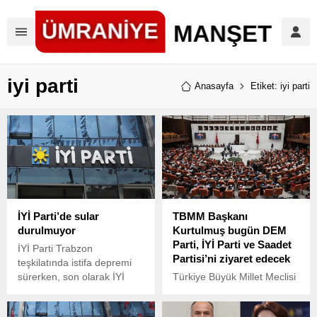
iyi parti
Anasayfa
Etiket: iyi parti
İYİ Parti’de sular
TBMM Başkanı
durulmuyor
Kurtulmuş bugün DEM
Parti, İYİ Parti ve Saadet
İYİ Parti Trabzon
Partisi’ni ziyaret edecek
teşkilatında istifa depremi
sürerken, son olarak İYİ
Türkiye Büyük Millet Meclisi
Parti Yomra İlçe
(TBMM) Başkanı Numan
Başkanlığı’nda yaşanan
Kurtulmuş, yeni anayasa