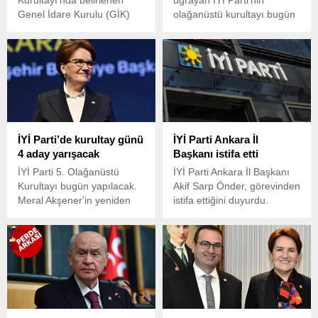
Genel İdare Kurulu (GİK)
olağanüstü kurultayı bugün
üyelerinin katılacağı
gerçekleşecek.
toplantıda, partinin
Başkanlık Divanı
oluşturulacak.
İYİ Parti’de kurultay günü
İYİ Parti Ankara İl
4 aday yarışacak
Başkanı istifa etti
İYİ Parti 5. Olağanüstü
İYİ Parti Ankara İl Başkanı
Kurultayı bugün yapılacak.
Akif Sarp Önder, görevinden
Meral Akşener'in yeniden
istifa ettiğini duyurdu.
aday olmayacağını
açıkladığı kurultayda 4 aday
genel başkanlık için
yarışacak. Ankara Ticaret
Odası (ATO)
Congresium'daki kurultaya
seyirci alınmayacak.