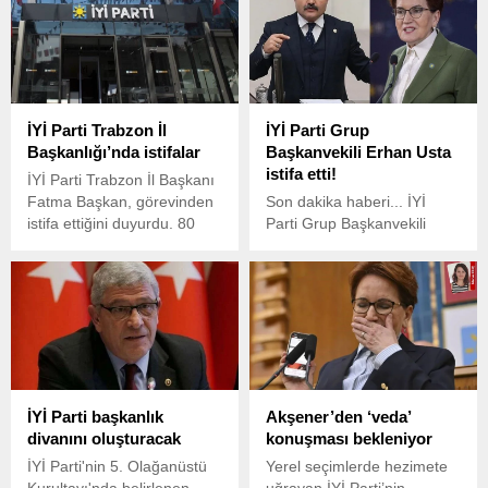
istifalar nedeniyle ilçe
için siyasi partileri ziyaretine
yönetimi de düştü.
bugün DEM Parti, Saadet
Partisi ve İYİ Parti ile devam
edecek.
İYİ Parti Trabzon İl
İYİ Parti Grup
Başkanlığı’nda istifalar
Başkanvekili Erhan Usta
istifa etti!
İYİ Parti Trabzon İl Başkanı
Fatma Başkan, görevinden
Son dakika haberi... İYİ
istifa ettiğini duyurdu. 80
Parti Grup Başkanvekili
kişiden oluşan İl Başkanlığı
Erhan Usta, görevinden
Yönetim Kurulu'ndan 62
istifa ettiğini duyurdu.
isim de istifa etti. İstifalar
üzerine İl Başkanı Fatma
Başkan'ın yönetimi düştü.
İYİ Parti başkanlık
Akşener’den ‘veda’
divanını oluşturacak
konuşması bekleniyor
İYİ Parti'nin 5. Olağanüstü
Yerel seçimlerde hezimete
Kurultayı'nda belirlenen
uğrayan İYİ Parti’nin