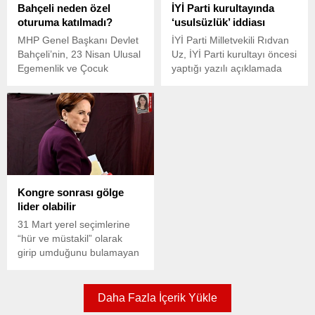
Bahçeli neden özel
İYİ Parti kurultayında
oturuma katılmadı?
‘usulsüzlük’ iddiası
MHP Genel Başkanı Devlet
İYİ Parti Milletvekili Rıdvan
Bahçeli’nin, 23 Nisan Ulusal
Uz, İYİ Parti kurultayı öncesi
Egemenlik ve Çocuk
yaptığı yazılı açıklamada
Bayramı ile TBMM’nin
delege listesinde
açılışının 104. yıldönümü
usulsüzlükler yapıldığını
nedeniyle düzenlenen özel
iddia etti. Uz, Bu talihsiz ve
oturuma katılmaması dikkat
üzücü vaka karşısında
çekmişti. Bahçeli’nin
hukuki girişimler gün içinde
oturuma katılmama
gerçekleştirilecektir dedi.
nedeninin hem DEM
Parti’nin yönetiminde
Kongre sonrası gölge
bulunan Mardin ve
lider olabilir
Diyarbakır büyükşehir
belediyelerinde yaşanan
31 Mart yerel seçimlerine
krizler olduğu hem de
“hür ve müstakil” olarak
Meclis’te tutuklu TİP Hatay
girip umduğunu bulamayan
Milletvekili Can Atalay...
İYİ Parti, 27 Nisan’da
yapılacak seçimli
olağanüstü kongreye
Daha Fazla İçerik Yükle
hazırlanıyor.