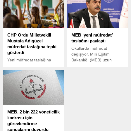
sürecin” işletilmesini istedi.
nedeniyle yer değiştiren
öğretmenlere önceki görev
yerlerine dönüş hakkı
tanıyacak.
CHP Ordu Milletvekili
MEB ‘yeni müfredat’
Mustafa Adıgüzel
taslağını paylaştı
müfredat taslağına tepki
Okullarda müfredat
gösterdi
değişiyor. Milli Eğitim
Yeni müfredat taslağına
Bakanlığı (MEB) uzun
muhalefetten de tepki geldi.
süredir üzerinde çalışılan
CHP Ordu Milletvekili
yeni müfredat taslağını
Mustafa Adıgüzel,
kamuoyu ile paylaştı. Bir
yayımlanan T.C. İnkılap
haftalık sürede görüş ve
Tarihi ve Atatürkçülük
öneriler alınacak.
dersinin yeni müfredat
taslağını Cumhuriyet’e
değerlendirdi. Adıgüzel, “Bu
MEB, 2 bin 222 yöneticilik
derste okutulacak 17 başlık
kadrosu için
belirlenmiş, sadece ilk
görevlendirme
dördünde Atatürk’le ve
sonuçlarını duyurdu
Cumhuriyetin kuruluşuyla