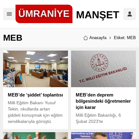
MEB
Anasayfa
Etiket: MEB
MEB’de ‘şiddet’ toplantısı
MEB’den deprem
bölgesindeki öğretmenler
Milli Eğitim Bakanı Yusuf
için karar
Tekin, okullarda artan
şiddeti konuşmak için eğitim
Milli Eğitim Bakanlığı, 6
sendikalarıyla görüştü.
Şubat 2023'te
Eğitimciler, sorunların
Kahramanmaraş merkezli
çözümü için “demokratik
yaşanan depremler