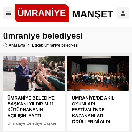
ümraniye belediyesi
Anasayfa
Etiket: ümraniye belediyesi
ÜMRANİYE BELEDİYE
ÜMRANİYE’DE AKIL
BAŞKANI YILDIRIM,11
OYUNLARI
KÜTÜPHANENİN
FESTİVALİ’NDE
AÇILIŞINI YAPTI
KAZANANLAR
ÖDÜLLERİNİ ALDI
Ümraniye Belediye Başkanı
İsmet Yıldırım,
Ümraniye Belediyesi ve İlçe