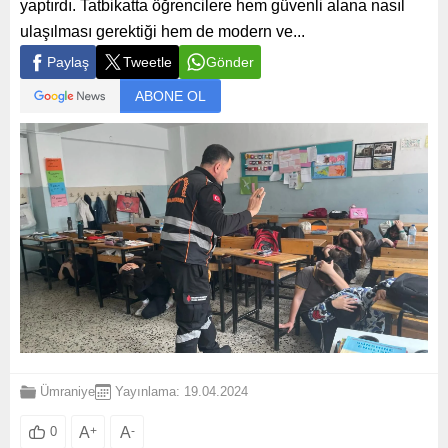
yaptırdı. Tatbikatta öğrencilere hem güvenli alana nasıl
ulaşılması gerektiği hem de modern ve...
Paylaş
Tweetle
Gönder
ABONE OL
Ümraniye
Yayınlama: 19.04.2024
A
+
A
-
0