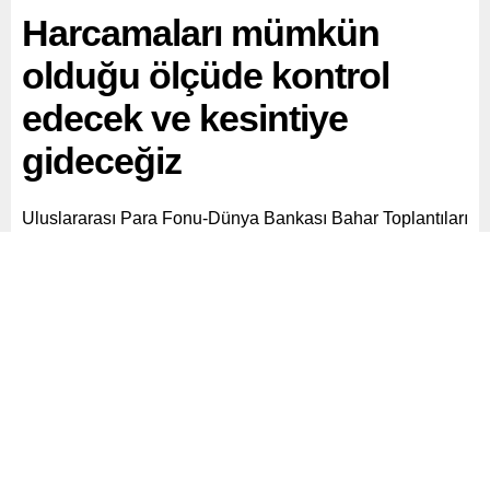
Harcamaları mümkün
olduğu ölçüde kontrol
edecek ve kesintiye
gideceğiz
Uluslararası Para Fonu-Dünya Bankası Bahar Toplantıları
kapsamında düzenlenen etkinlikte konuşan Şimşek,
Harcamaları mümkün olduğu ölçüde kontrol edecek ve
kesintiye gideceğiz dedi.
Paylaş
Tweetle
Gönder
ABONE OL