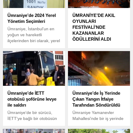
Ümraniye’de 2024 Yerel
ÜMRANİYE’DE AKIL
Yönetim Seçimleri
OYUNLARI
FESTİVALİ’NDE
Ümraniye, İstanbul’un en
KAZANANLAR
yoğun ve hareketli
ÖDÜLLERİNİ ALDI
ilçelerinden biri olarak, yerel
yönetimlerin işleyişi ve
Ümraniye Belediyesi ve İlçe
mahallelerin sosyal dokusu
Milli Eğitim Müdürlüğü
üzerinde sürekli bir etkiye
işbirliğiyle düzenlenen Akıl
sahiptir. 31 Mart 2024
Oyunları Festivali,
tarihinde gerçekleştirilen
Ümraniye’nin 57 okulundan
yerel seçimler, Ümraniye’nin
231 öğrencinin katılımıyla
bu canlı yapısını bir kez
gerçekleşti. Şehit Erol Olçok
daha öne çıkardı. Seçimler,
Kız Anadolu İmam Hatip
Ümraniye’de İETT
Ümraniye’de İş Yerinde
sadece belediye başkanları
Lisesi Spor Salonu’nda
otobüsü şoförüne levye
Çıkan Yangın İtfaiye
ve ilçe meclis üyeleri için
yapılan festivalde, ilkokul ve
ile saldırı
Tarafından Söndürüldü
değil, aynı zamanda
ortaokul öğrencileri;
mahalle...
mangala, pentago, küre,
Ümraniye'de bir sürücü,
Ümraniye Yamanevler
equilibrio, Q-Bitz, reversi ve
İETT'ye bağlı bir otobüsün
Mahallesi'nde bir iş yerinde
kulami gibi farklı
şoförüne levye ile saldırdı.
çıkan yangın, itfaiye
kategorilerde yeteneklerini
Olay, çevredeki
ekiplerinin müdahalesiyle