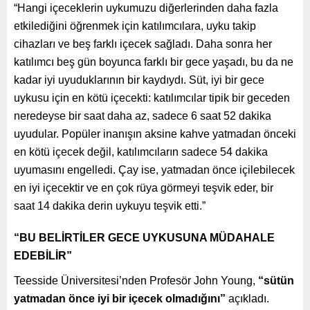
“Hangi içeceklerin uykumuzu diğerlerinden daha fazla
etkilediğini öğrenmek için katılımcılara, uyku takip
cihazları ve beş farklı içecek sağladı. Daha sonra her
katılımcı beş gün boyunca farklı bir gece yaşadı, bu da ne
kadar iyi uyuduklarının bir kaydıydı. Süt, iyi bir gece
uykusu için en kötü içecekti: katılımcılar tipik bir geceden
neredeyse bir saat daha az, sadece 6 saat 52 dakika
uyudular. Popüler inanışın aksine kahve yatmadan önceki
en kötü içecek değil, katılımcıların sadece 54 dakika
uyumasını engelledi. Çay ise, yatmadan önce içilebilecek
en iyi içecektir ve en çok rüya görmeyi teşvik eder, bir
saat 14 dakika derin uykuyu teşvik etti.”
“BU BELİRTİLER GECE UYKUSUNA MÜDAHALE
EDEBİLİR”
Teesside Üniversitesi’nden Profesör John Young,
“sütün
yatmadan önce iyi bir içecek olmadığını”
açıkladı.