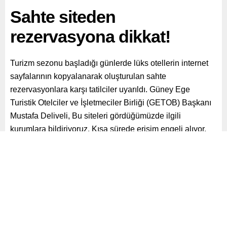
Sahte siteden
rezervasyona dikkat!
Turizm sezonu başladığı günlerde lüks otellerin internet
sayfalarının kopyalanarak oluşturulan sahte
rezervasyonlara karşı tatilciler uyarıldı. Güney Ege
Turistik Otelciler ve İşletmeciler Birliği (GETOB) Başkanı
Mustafa Deliveli, Bu siteleri gördüğümüzde ilgili
kurumlara bildiriyoruz. Kısa sürede erişim engeli alıyor.
Başka isimle, harf oyunu ve resmi siteye benzeyen
adresle yeniden faaliyete geçiyorlar dedi.
Paylaş
Tweetle
Gönder
ABONE OL