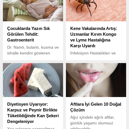
Çocuklarda Yazın Sık
Kene Vakalarında Artış:
Görülen Tehdit:
Uzmanlar Kırım Kongo
Gastroenterit
ve Lyme Hastalığına
Karşı Uyardı
Dr. Namlı, bulantı, kusma ve
ishalle kendini gösteren
İnfeksiyon Hastalıkları ve
gastroenteritin halk
Klinik Mikrobiyoloji Uzmanı
arasında “mide gribi” olarak
Doç. Dr. Zehra Çağla
bilindiğini belirtti.
Karakoç, yaz aylarının
gelmesiyle birlikte kene
kaynaklı hastalıklarda artış
yaşandığını belirterek,
özellikle Kırım Kongo
Kanamalı Ateşi (KKKA) ve
Diyetisyen Uyarıyor:
Aftlara İyi Gelen 10 Doğal
Lyme hastalığına karşı
Karpuz ve Peynir Birlikte
Çözüm
uyarılarda bulundu.
Tüketildiğinde Kan Şekeri
Ağız içindeki ağrılı aftlar,
Dengeleniyor
günlük yaşamı olumsuz
Yaz aylarının vazgeçilmez
etkileyebilir.