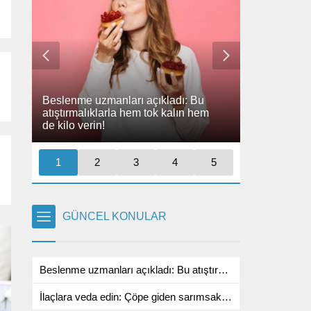
İlaçlara veda edin: Çöpe giden
Kahve tutkun
m
sarımsak kabukları bakın neye iyi
aşırı kafein
ı: Bu
geliyormuş!
Beslenme uzmanları açıkladı: Bu
uyarıyor
lın hem
atıştırmalıklarla hem tok kalın he
de kilo verin!
1
2
3
4
5
GÜNCEL KONULAR
Beslenme uzmanları açıkladı: Bu atıştırmalıklarla hem tok kalın hem de kilo verin!
İlaçlara veda edin: Çöpe giden sarımsak kabukları bakın neye iyi geliyormuş!