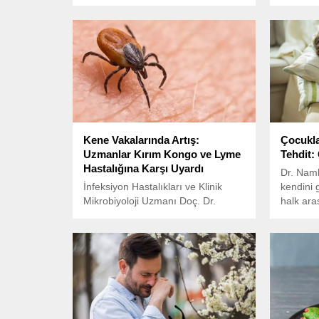
Ateşi (KKKA) hastalığının, keneler
aynı zam
yoluyla bulaşan ciddi bir enfeksiyon
destekley
olduğunu vurguladı. Özellikle kene
iyileşti
çıkarılırken yapılan hataların
ortaya k
hastalık riskini artırdığını belirten
uzman, şu kritik uyarılarda bulundu:
Kene Vakalarında Artış:
Çocukla
Uzmanlar Kırım Kongo ve Lyme
Tehdit:
Hastalığına Karşı Uyardı
Dr. Naml
İnfeksiyon Hastalıkları ve Klinik
kendini 
Mikrobiyoloji Uzmanı Doç. Dr.
halk ara
Zehra Çağla Karakoç, yaz aylarının
bilindiğin
gelmesiyle birlikte kene kaynaklı
hastalıklarda artış yaşandığını
belirterek, özellikle Kırım Kongo
Kanamalı Ateşi (KKKA) ve Lyme
hastalığına karşı uyarılarda
bulundu.