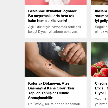
Beslenme uzmanları açıkladı:
İlaçlar
Bu atıştırmalıklarla hem tok
sarımsa
kalın hem de kilo verin!
iyi gel
Açlık krizleriyle savaşmak artık çok
Soğuk ha
kolay! Diyetinizi sabote etmeyen,
olmak ve
100 kalori civarında, hem lezzetli
istemiyo
hem de uzun süre tok tutan
sarımsak
atıştırmalık önerileri keşfedin.
Bağışıklı
Beslenme uzmanlarının sırlarıyla
önleyen 
kan şekerinizi dengeleyin ve kilo
sarımsa
verme sürecinizi keyifli hale getirin!
faydalar
kolayca 
Kolonya Dökmeyin, Ateş
Çileğin
Basmayın! Kene Çıkarırken
Etkisi:
Yapılan Yanlışlar Ölümle
Diyor?
Sonuçlanabilir
Yeni bili
Dr. Özbay, Kırım-Kongo Kanamalı
yalnızca 