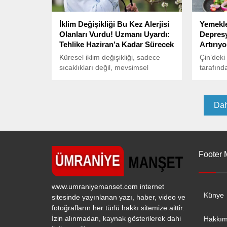
İklim Değişikliği Bu Kez Alerjisi
Yemekl
Olanları Vurdu! Uzmanı Uyardı:
Depresy
Tehlike Haziran’a Kadar Sürecek
Artırıyo
Küresel iklim değişikliği, sadece
Çin’deki
sıcaklıkları değil, mevsimsel
tarafında
döngüleri de altüst etti. Özellikle
araştırm
polen alerjisi olan bireyler için bu
eklemeni
durum ciddi bir sağlık sorununa
etkilediğ
Dah
dönüşüyor.
Footer
www.umraniyemanset.com internet
Künye
sitesinde yayınlanan yazı, haber, video ve
fotoğrafların her türlü hakkı sitemize aittir.
İzin alınmadan, kaynak gösterilerek dahi
Hakkım