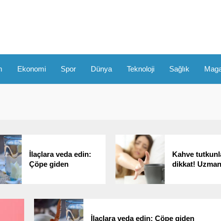
m
Ekonomi
Spor
Dünya
Teknoloji
Sağlık
Maga
İlaçlara veda edin:
Kahve tutkunl
Çöpe giden
dikkat! Uzman
sarımsak kabukları
aşırı kafein al
bakın neye iyi
konusunda uy
geliyormuş!
İlaçlara veda edin: Çöpe giden