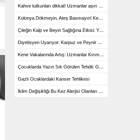
Kahve tutkunları dikkat! Uzmanlar aşırı kafein alımı konusunda uyarıyor
Kolonya Dökmeyin, Ateş Basmayın! Kene Çıkarırken Yapılan Yanlışlar Ölümle Sonuçlanabilir
Çileğin Kalp ve Beyin Sağlığına Etkisi: Yeni Araştırmalar Ne Diyor?
Diyetisyen Uyarıyor: Karpuz ve Peynir Birlikte Tüketildiğinde Kan Şekeri Dengeleniyor
Kene Vakalarında Artış: Uzmanlar Kırım Kongo ve Lyme Hastalığına Karşı Uyardı
Çocuklarda Yazın Sık Görülen Tehdit: Gastroenterit
Gazlı Ocaklardaki Kanser Tehlikesi
İklim Değişikliği Bu Kez Alerjisi Olanları Vurdu! Uzmanı Uyardı: Tehlike Haziran’a Kadar Sürecek