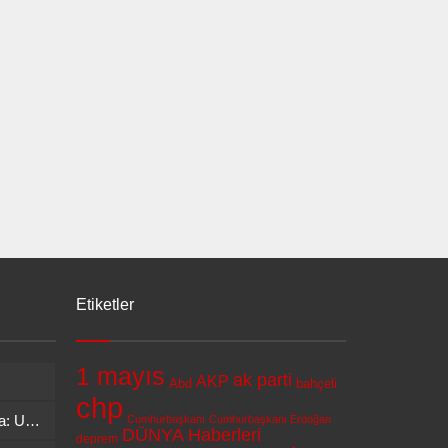
Etiketler
1 mayıs
ak parti
AKP
Abd
bahçeli
chp
Kanada’dan İsrail’e Sert Kınama: UNIFIL Askerlerine Saldırıya Tepki
Cumhurbaşkanı
Cumhurbaşkanı Erdoğan
DÜNYA Haberleri
deprem