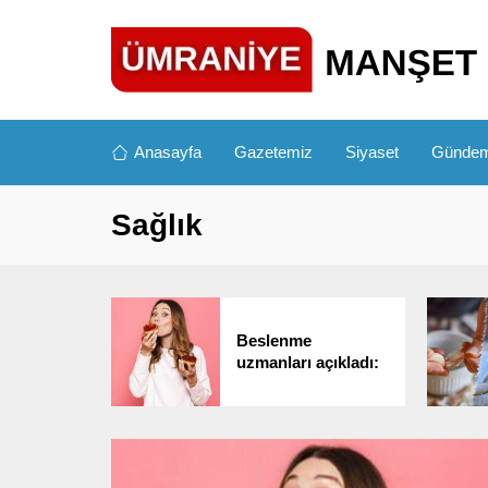
Anasayfa
Gazetemiz
Siyaset
Günde
Sağlık
Beslenme
uzmanları açıkladı:
Bu atıştırmalıklarla
hem tok kalın hem
de kilo verin!