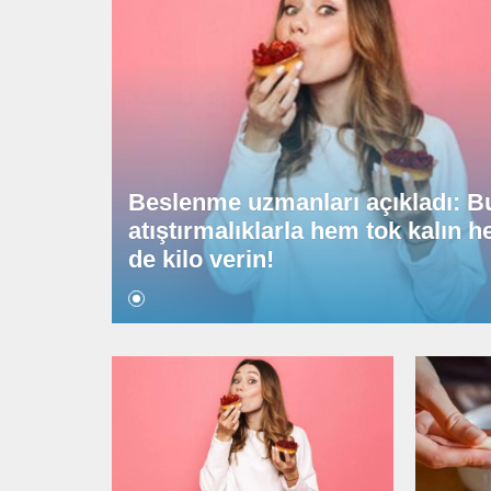
ı açıkladı: Bu
Beslenme uzmanları aç
hem tok kalın hem
atıştırmalıklarla hem t
de kilo verin!