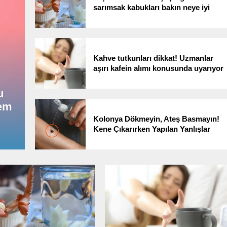
sarımsak kabukları bakın neye iyi
geliyormuş!
Kahve tutkunları dikkat! Uzmanlar
aşırı kafein alımı konusunda uyarıyor
Beslenme uzmanları açıkladı: Bu
atıştırmalıklarla hem tok kalın he
ıkladı: Bu
Beslenme uzmanları açıklad
de kilo verin!
ok kalın hem
atıştırmalıklarla hem tok ka
de kilo verin!
Kolonya Dökmeyin, Ateş Basmayın!
Kene Çıkarırken Yapılan Yanlışlar
Ölümle Sonuçlanabilir