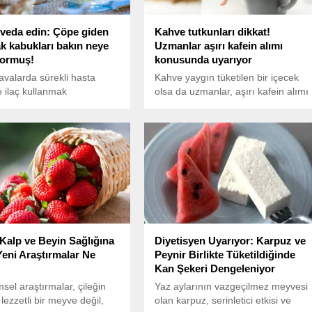
a veda edin: Çöpe giden
Kahve tutkunları dikkat!
k kabukları bakın neye
Uzmanlar aşırı kafein alımı
iyormuş!
konusunda uyarıyor
valarda sürekli hasta
Kahve yaygın tüketilen bir içecek
 ilaç kullanmak
olsa da uzmanlar, aşırı kafein alımı
rsanız doğanın şifası
konusunda uyarılarda bulunuyor.
 kabuğuyla tanışın.
Özellikle hamile ve çocuklarda
ğı güçlendiren, iltihabı
kafein tüketimine dikkat çeken
ve öksürüğe iyi gelen
uzmanlar, sonucun ölümcül
k kabuğu çayının
olabileceğini belirtiyor.
ını keşfedin ve evde
hazırlayın.
 Kalp ve Beyin Sağlığına
Diyetisyen Uyarıyor: Karpuz ve
 Yeni Araştırmalar Ne
Peynir Birlikte Tüketildiğinde
Kan Şekeri Dengeleniyor
msel araştırmalar, çileğin
Yaz aylarının vazgeçilmez meyvesi
lezzetli bir meyve değil,
olan karpuz, serinletici etkisi ve