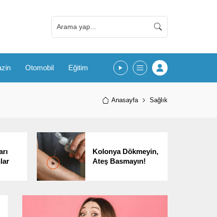
zin
Otomobil
Eğitim
Anasayfa
Sağlık
arı
Kolonya Dökmeyin,
lar
Ateş Basmayın!
ımı
Kene Çıkarırken
arıyor
Yapılan Yanlışlar
Ölümle
Sonuçlanabilir