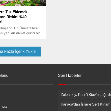
ere Tuz Eklemek
on Riskini %40
r!
 Xinjiang Tıp Üniversitesi
n yapılan dikkat çekici bir
a, yemeklere ekstra tuz
n ruh sağlığını olumsuz
ini ortaya koydu.
a Fazla İçerik Yükle
 Menü
Son Haberler
Zelenskiy, Putin’i Kiev’e çağırdı
ızda