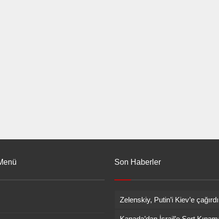
hatırlatılması dikkat çekti.
 Menü
Son Haberler
Zelenskiy, Putin’i Kiev’e çağırdı