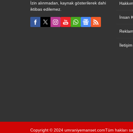
İzin alınmadan, kaynak gösterilerek dahi
Hakkım
iktibas edilemez.
İnsan 
Reklam 
İletişim
Copyright © 2024 umraniyemanset.comTüm hakları sak