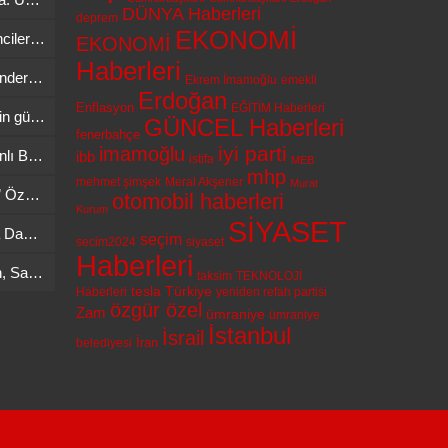
DÜNYA Haberleri
deprem
EKONOMİ
Berlin’de Feci Olay: Araç Öğrencilerin Arasına Daldı, 4 Yaralı
EKONOMİ
Haberleri
Almanya: Ukrayna’ya asker gönderme kararı koşullar netleşince verilecek
Ekrem İmamoğlu
emekli
Erdoğan
Enflasyon
EĞİTİM Haberleri
Zelenski: AB üyeliği Ukrayna için güvenlik garantisi
GÜNCEL Haberleri
fenerbahçe
iyi parti
imamoğlu
Google Maps Android 16 ile Canlı Bildirimler Kullanıma Sunuluyor
ibb
istifa
MEB
mhp
mehmet şimşek
Meral Akşener
Murat
WhatsApp’a “Yakın Arkadaşlar” Özelliği Geliyor
otomobil haberleri
Kurum
SİYASET
Putin’den Zelenski’ye Moskova Daveti: “Hazırsa Gelsin, Görüşelim”
seçim
secim2024
siyaset
Haberleri
Japonya’da 80 Yaşındaki Kadın, Sahte Astronot Tarafından Dolandırıldı
taksim
TEKNOLOJİ
tesla
Türkiye
Haberleri
yeniden refah partisi
özgür özel
Zam
ümraniye
ümraniye
İstanbul
İsrail
İran
belediyesi