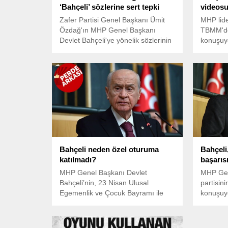
‘Bahçeli’ sözlerine sert tepki
videosu
Zafer Partisi Genel Başkanı Ümit
MHP lide
Özdağ'ın MHP Genel Başkanı
TBMM'dek
Devlet Bahçeli'ye yönelik sözlerinin
konuşuy
ardından MHP’den sert bir
açıklama geldi. MHP Genel
Sekreteri İsmet Büyükataman Ümit
Özdağ için, Sosyal medya soytarısı,
tescillenmiş siyasi provokatör
ifadelerini kullandı.
Bahçeli neden özel oturuma
Bahçeli
katılmadı?
başarısı
MHP Genel Başkanı Devlet
MHP Gen
Bahçeli’nin, 23 Nisan Ulusal
partisin
Egemenlik ve Çocuk Bayramı ile
konuşuy
TBMM’nin açılışının 104.
yıldönümü nedeniyle düzenlenen
özel oturuma katılmaması dikkat