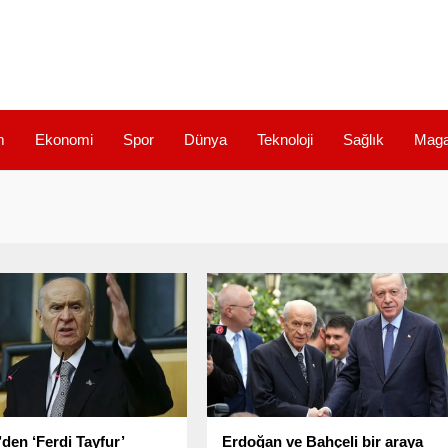
m
Ekonomi
Spor
Dünya
Teknoloji
Sağlık
Maga
’den ‘Ferdi Tayfur’
Erdoğan ve Bahçeli bir araya