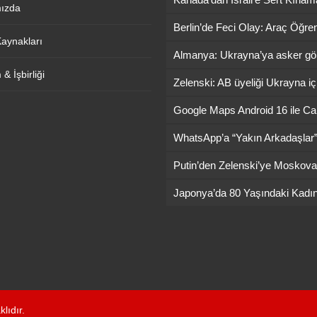
ızda
Kaynakları
& İşbirliği
lıdır.