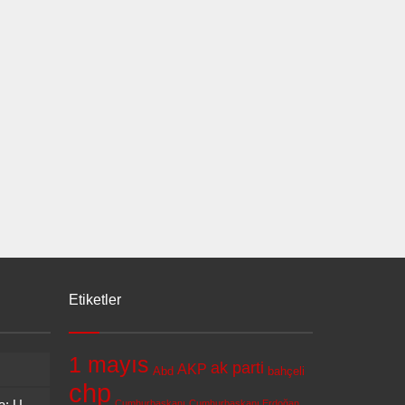
Etiketler
1 mayıs
ak parti
AKP
Abd
bahçeli
chp
Kanada’dan İsrail’e Sert Kınama: UNIFIL Askerlerine Saldırıya Tepki
Cumhurbaşkanı
Cumhurbaşkanı Erdoğan