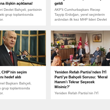
na ilişkin açıklama!
geldi
ri Devlet Bahçeli, partisinin
AKP'li Cumhurbaşkanı Recep
i grup toplantısında
Tayyip Erdoğan, yerel seçimlerin
or.
ardından ilk kez MHP lideri Devlet
Bahçeli ile bir araya geldi. Görüşme
yaklaşık 45 dakika sürdü.
, CHP’nin seçim
Yeniden Refah Partisi’nden İYİ
nı hedef aldı
Parti’ye Bahçeli Sorusu: ‘Meral
Hanım’ı Tekrar Seçecek
el Başkanı Bahçeli,
Misiniz?’
in grup toplantısında
or.
Yeniden Refah Partisi’nin İYİ
Parti’ye yönelik bayram ziyareti
sırasında Bahçeli’nin Akşener’e
‘partinin başında kal’ açıklamasının