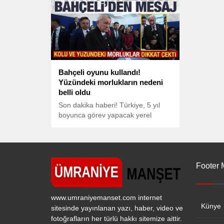
çekmişti. Bahçeli’nin oturuma
katılmama nedeninin hem DEM
Parti’nin yönetiminde bulunan
Mardin ve Diyarbakır büyükşehir
belediyelerinde yaşanan krizler
olduğu hem de Meclis’te tutuklu TİP
Hatay Milletvekili Can Atalay...
Bahçeli oyunu kullandı!
Yüzündeki morlukların nedeni
belli oldu
Son dakika haberi! Türkiye, 5 yıl
boyunca görev yapacak yerel
yöneticileri seçmek için sandık
başında. MHP Genel Başkanı
Devlet Bahçeli, oyunu Ankara
Anıttepe Ortaokulu'nda kullandı.
Footer
www.umraniyemanset.com internet
Künye
sitesinde yayınlanan yazı, haber, video ve
fotoğrafların her türlü hakkı sitemize aittir.