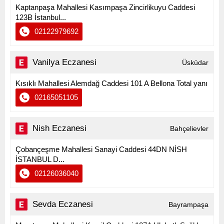
Kaptanpaşa Mahallesi Kasımpaşa Zincirlikuyu Caddesi
123B İstanbul...
02122979692
Vanilya Eczanesi
Üsküdar
Kısıklı Mahallesi Alemdağ Caddesi 101 A Bellona Total yanı
02165051105
Nish Eczanesi
Bahçelievler
Çobançeşme Mahallesi Sanayi Caddesi 44DN NİSH
İSTANBUL D...
02126036040
Sevda Eczanesi
Bayrampaşa