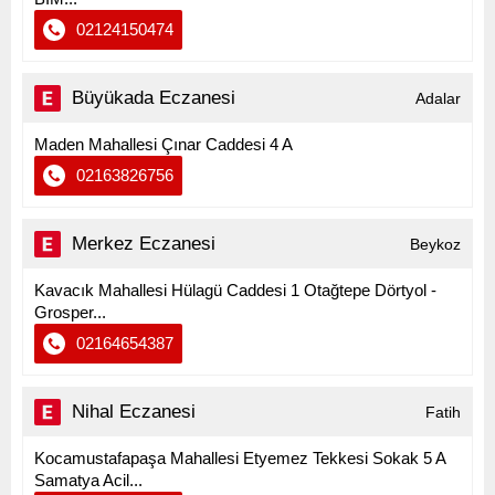
02124150474
Büyükada Eczanesi
Adalar
Maden Mahallesi Çınar Caddesi 4 A
02163826756
Merkez Eczanesi
Beykoz
Kavacık Mahallesi Hülagü Caddesi 1 Otağtepe Dörtyol -
Grosper...
02164654387
Nihal Eczanesi
Fatih
Kocamustafapaşa Mahallesi Etyemez Tekkesi Sokak 5 A
Samatya Acil...