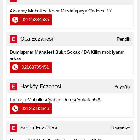
Aksaray Mahallesi Koca Mustafapaşa Caddesi 17
02125884585
Oba Eczanesi
Pendik
Dumlupınar Mahallesi Bulut Sokak 4BA Kilim mobilyanın
arkası
02163795451
Hasköy Eczanesi
Beyoğlu
Piripaşa Mahallesi Şaban Deresi Sokak 65 A
02125333646
Seren Eczanesi
Ümraniye