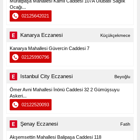
Muratpaşa Mahallesi Kamil Caddesi 107A Ulubatlı Sağlık
Ocağı...
02125642021
Kanarya Eczanesi
Küçükçekmece
Kanarya Mahallesi Güvercin Caddesi 7
02125990796
Istanbul City Eczanesi
Beyoğlu
Ömer Avni Mahallesi İnönü Caddesi 32 2 Gümüşsuyu
Askeri...
02122520093
Şenay Eczanesi
Fatih
Akşemsettin Mahallesi Balipaşa Caddesi 118