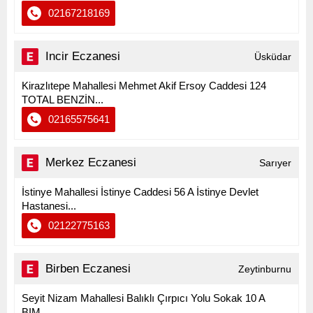
02167218169
Incir Eczanesi
Üsküdar
Kirazlıtepe Mahallesi Mehmet Akif Ersoy Caddesi 124
TOTAL BENZİN...
02165575641
Merkez Eczanesi
Sarıyer
İstinye Mahallesi İstinye Caddesi 56 A İstinye Devlet
Hastanesi...
02122775163
Birben Eczanesi
Zeytinburnu
Seyit Nizam Mahallesi Balıklı Çırpıcı Yolu Sokak 10 A
BIM...