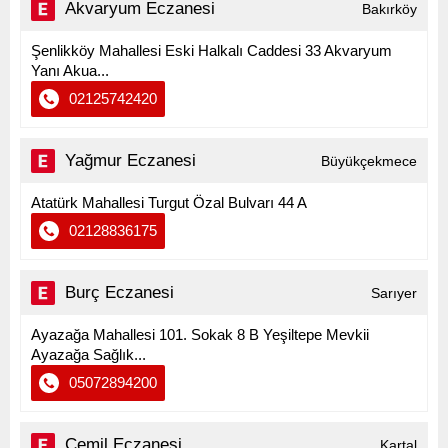
Akvaryum Eczanesi
Bakırköy
Şenlikköy Mahallesi Eski Halkalı Caddesi 33 Akvaryum
Yanı Akua...
02125742420
Yağmur Eczanesi
Büyükçekmece
Atatürk Mahallesi Turgut Özal Bulvarı 44 A
02128836175
Burç Eczanesi
Sarıyer
Ayazağa Mahallesi 101. Sokak 8 B Yeşiltepe Mevkii
Ayazağa Sağlık...
05072894200
Cemil Eczanesi
Kartal