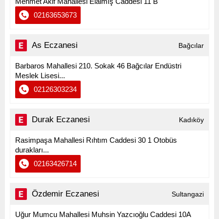
Mehmet Akif Mahallesi Elalmış Caddesi 11 B
02163653673
As Eczanesi
Bağcılar
Barbaros Mahallesi 210. Sokak 46 Bağcılar Endüstri
Meslek Lisesi...
02126303234
Durak Eczanesi
Kadıköy
Rasimpaşa Mahallesi Rıhtım Caddesi 30 1 Otobüs
durakları...
02163426714
Özdemir Eczanesi
Sultangazi
Uğur Mumcu Mahallesi Muhsin Yazcıoğlu Caddesi 10A