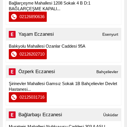
Bağlarçeşme Mahallesi 1208 Sokak 4 B D:1
BAĞLARÇEŞME KAPALI...
02126890636
Yaşam Eczanesi
Esenyurt
Balıkyolu Mahallesi Ozanlar Caddesi 95A
02126202710
Özperk Eczanesi
Bahçelievler
Şirinevler Mahallesi Gamsız Sokak 1B Bahçelievler Devlet
Hastanesi...
02125031716
Bağlarbaşı Eczanesi
Üsküdar
Muratreis Mahallesi Nuhkuyusu Caddesi 303 A ASLI