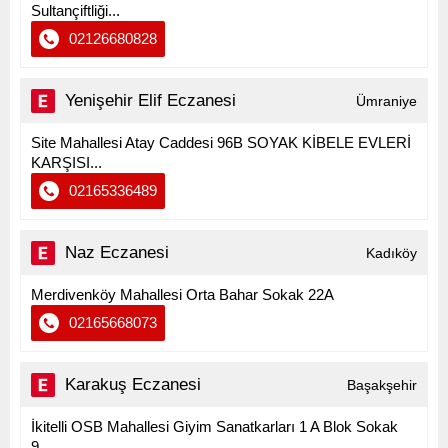
Sultançiftliği...
02126680828
Yenişehir Elif Eczanesi
Ümraniye
Site Mahallesi Atay Caddesi 96B SOYAK KİBELE EVLERİ
KARŞISI...
02165336489
Naz Eczanesi
Kadıköy
Merdivenköy Mahallesi Orta Bahar Sokak 22A
02165668073
Karakuş Eczanesi
Başakşehir
İkitelli OSB Mahallesi Giyim Sanatkarları 1 A Blok Sokak
9...