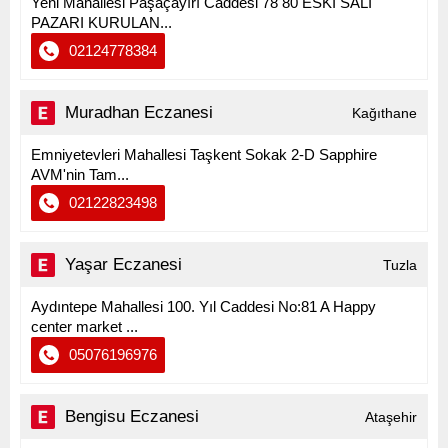
Yeni Mahallesi Paşaçayırı Caddesi 78 80 ESKİ SALI
PAZARI KURULAN...
02124778384
Muradhan Eczanesi
Kağıthane
Emniyetevleri Mahallesi Taşkent Sokak 2-D Sapphire
AVM'nin Tam...
02122823498
Yaşar Eczanesi
Tuzla
Aydıntepe Mahallesi 100. Yıl Caddesi No:81 A Happy
center market ...
05076196976
Bengisu Eczanesi
Ataşehir