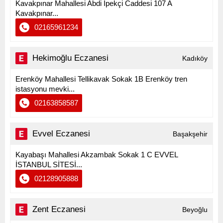
Kavakpınar Mahallesi Abdi İpekçi Caddesi 107 A
Kavakpınar...
02165961234
Hekimoğlu Eczanesi
Kadıköy
Erenköy Mahallesi Tellikavak Sokak 1B Erenköy tren
istasyonu mevki...
02163858587
Evvel Eczanesi
Başakşehir
Kayabaşı Mahallesi Akzambak Sokak 1 C EVVEL
İSTANBUL SİTESİ...
02128905888
Zent Eczanesi
Beyoğlu