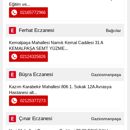
Eğitim ve...
02165772966
Ferhat Eczanesi
Bağcılar
Kemalpaşa Mahallesi Namık Kemal Caddesi 31 A
KEMALPAŞA SEMT YÜZME...
02124325826
Büşra Eczanesi
Gaziosmanpaşa
Kazım Karabekir Mahallesi 806 1. Sokak 12A Avrasya
Hastanesi alt...
02125377273
Çınar Eczanesi
Gaziosmanpaşa