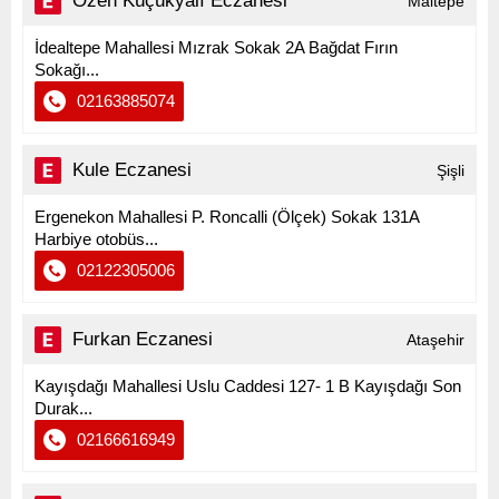
Özen Küçükyalı Eczanesi
Maltepe
İdealtepe Mahallesi Mızrak Sokak 2A Bağdat Fırın
Sokağı...
02163885074
Kule Eczanesi
Şişli
Ergenekon Mahallesi P. Roncalli (Ölçek) Sokak 131A
Harbiye otobüs...
02122305006
Furkan Eczanesi
Ataşehir
Kayışdağı Mahallesi Uslu Caddesi 127- 1 B Kayışdağı Son
Durak...
02166616949