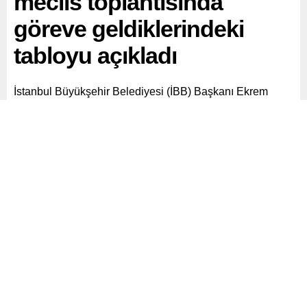
meclis toplantısında
göreve geldiklerindeki
tabloyu açıkladı
İstanbul Büyükşehir Belediyesi (İBB) Başkanı Ekrem
İmamoğlu, dün Saraçhane’deki İBB Başkanlık Binası
Meclis Salonu’nda, 15 farklı ülkeden “Uluslararası 23
Nisan Çocuk Festivali” için İstanbul’a gelen çocuklarla bir
araya geldi.
Paylaş
Tweetle
Gönder
ABONE OL