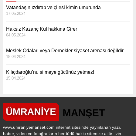
Vatandaşın ızdırap ve çilesi kimin umurunda
17.05.2024
Haksız Kazanç Kul hakkına Girer
04.05.2024
Meslek Odaları veya Dernekler siyaset arenası değildir
18.04.2024
Kılıçdaroğlu’nu silmeye gücünüz yetmez!
15.04.2024
www.umraniyemanset.com internet sitesinde yayınlanan yazı,
haber, video ve fotoğrafların her türlü hakkı sitemize aittir. İzin