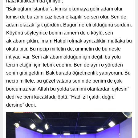
hâlâ kulaklarımda çınlıyor;
”Bak oğlum İstanbul’a kimisi okumaya gelir adam olur,
kimisi de buranın cazibesine kapılır serseri olur. Sen de
adam olacak ışık gördüm. Bugün nereli olduğunu sordum.
Köyünü söyleyince benim annem de o köylü, sen
akrabam çıktın. İmam Hatipli olmak ayrıcalıktır, mutlaka bu
okulu bitir. Bu necip milletin de, ümmetin de bu nesle
ihtiyacı var. Seni akrabam olduğun için değil, bu yolu
tercih ettiğin için tebrik ederim. Ben de aynı o yöreden
senin gibi geldim. Bak burada öğretmenlik yapıyorum. Bu
necip millete, bu güzel vatana senin de benim de çok
borcumuz var. Allah bu yolda samimi olanlardan eylesin”
dedi ve beni kucakladı, öptü. “Hadi zil çaldı, doğru
dersine” dedi.