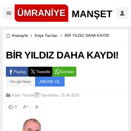
Anasayfa
Köşe Yazıları
BİR YILDIZ DAHA KAYDI!
BİR YILDIZ DAHA KAYDI!
Paylaş
Tweetle
Gönder
ABONE OL
Köşe Yazıları
Yayınlama: 15.06.2024
A
+
A
-
0