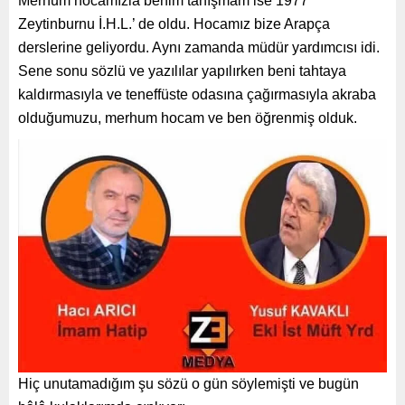
Merhum hocamızla benim tanışmam ise 1977
Zeytinburnu İ.H.L.’ de oldu. Hocamız bize Arapça
derslerine geliyordu. Aynı zamanda müdür yardımcısı idi.
Sene sonu sözlü ve yazılılar yapılırken beni tahtaya
kaldırmasıyla ve teneffüste odasına çağırmasıyla akraba
olduğumuzu, merhum hocam ve ben öğrenmiş olduk.
Hiç unutamadığım şu sözü o gün söylemişti ve bugün