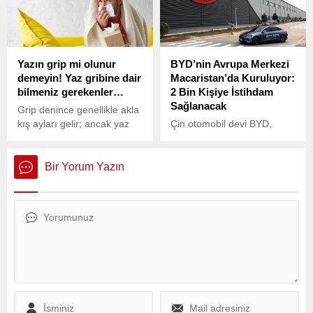
Yazın grip mi olunur
BYD’nin Avrupa Merkezi
demeyin! Yaz gribine dair
Macaristan’da Kuruluyor:
bilmeniz gerekenler…
2 Bin Kişiye İstihdam
Sağlanacak
Grip denince genellikle akla
kış ayları gelir; ancak yaz
Çin otomobil devi BYD,
aylarında da benzer
Avrupa’daki merkezini
belirtilerle seyreden bir
Macaristan’a kuracağını
hastalık var: yaz gribi. Sıcak
duyurdu.
Bir Yorum Yazın
havalara rağmen, yaz gribi
nezle, boğaz ağrısı, halsizlik
ve burun akıntısı gibi
şikayetlerle kendini
gösteriyor.