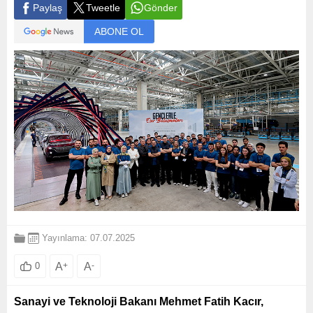
Paylaş
Tweetle
Gönder
ABONE OL
Yayınlama: 07.07.2025
A
+
A
-
0
Sanayi ve Teknoloji Bakanı Mehmet Fatih Kacır,