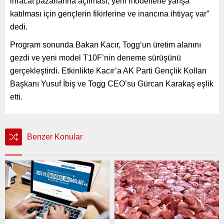
ihracat pazarlarına açılması, yeni modellerle yarışa
katılması için gençlerin fikirlerine ve inancına ihtiyaç var”
dedi.
Program sonunda Bakan Kacır, Togg’un üretim alanını
gezdi ve yeni model T10F’nin deneme sürüşünü
gerçekleştirdi. Etkinlikte Kacır’a AK Parti Gençlik Kolları
Başkanı Yusuf İbiş ve Togg CEO’su Gürcan Karakaş eşlik
etti.
Benzer Konular