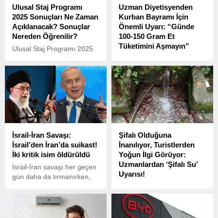
Ulusal Staj Programı
Uzman Diyetisyenden
2025 Sonuçları Ne Zaman
Kurban Bayramı İçin
Açıklanacak? Sonuçlar
Önemli Uyarı: “Günde
Nereden Öğrenilir?
100-150 Gram Et
Tüketimini Aşmayın”
Ulusal Staj Programı 2025
başvuruları 28 Şubat
Yozgat Şehir Hastanesi
itibarıyla sona erdi.
Uzman Diyetisyeni Esra
Cumhurbaşkanlığı İnsan
Uysal, Kurban Bayramı’nda
Kaynakları Ofisi
artan et tüketimiyle ilgili
koordinasyonunda
önemli tavsiyelerde
yürütülen programda şimdi
bulundu.
gözler sonuçların
açıklanmasına çevrildi. Peki,
İsrail-İran Savaşı:
Şifalı Olduğuna
Ulusal Staj Programı
İsrail’den İran’da suikast!
İnanılıyor, Turistlerden
sonuçları açıklandı mı?
İki kritik isim öldürüldü
Yoğun İlgi Görüyor:
Sonuçları nereden
Uzmanlardan ‘Şifalı Su’
öğrenebilirsiniz?
İsrail-İran savaşı her geçen
Uyarısı!
gün daha da tırmanırken,
İsrail’in İran topraklarında
Doğu Karadeniz, görkemli
düzenlediği suikast
doğası kadar zengin yer altı
operasyonuyla iki kritik ismi
su kaynaklarıyla da dikkat
hedef aldığı ortaya çıktı.
çekiyor.