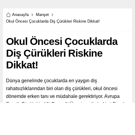
Anasayfa
Manşet
Okul Öncesi Çocuklarda Diş Çürükleri Riskine Dikkat!
Okul Öncesi Çocuklarda
Diş Çürükleri Riskine
Dikkat!
Dünya genelinde çocuklarda en yaygın diş
rahatsızlıklarından biri olan diş çürükleri, okul öncesi
dönemde erken tanı ve müdahale gerektiriyor. Avrupa
Estetik Diş Hekimliği Derneği Üyesi ve diş hekimi Funda
Özsarı, Amerikan Ulusal Sağlık Enstitüleri raporuna göre,
dünya genelinde okul öncesi çocukların yaklaşık dörtte
birinin dişlerinde çürük olduğunu belirtti.