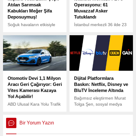
Atılan Sarımsak
Operasyonu: 61
Kabukları Meğer Şifa
Muvazzaf Asker
Deposuymuş!
Tutuklandı
Soğuk havaların etkisiyle
İstanbul merkezli 36 ilde 23
artan hastalıklara karşı
Mayıs’ta düzenlenen FETÖ
sürekli ilaç kullanmaktan
operasyonunda, aralarında
yorulduysanız ve doğal bir
yarbay, albay, binbaşı ve
çözüm arıyorsanız, şifa
yüzbaşının da bulunduğu
mutfağınızda saklı olabilir!
61 muvazzaf asker
tutuklandı.
Otomotiv Devi 1,1 Milyon
Dijital Platformlara
Aracı Geri Çağırıyor: Geri
Baskın: Netflix, Disney ve
Vites Kamerası Kazaya
BluTV İnceleme Altında
Yol Açabilir!
Bağımsız eleştirmen Murat
ABD Ulusal Kara Yolu Trafik
Tolga Şen, sosyal medya
Güvenliği İdaresi (NHTSA),
üzerinden dijital platformlara
dünya çapında faaliyet
yönelik baskın iddialarını
gösteren büyük bir otomotiv
gündeme getirdi.
Bir Yorum Yazın
üreticisinin ciddi bir yazılım
hatası nedeniyle 1 milyon