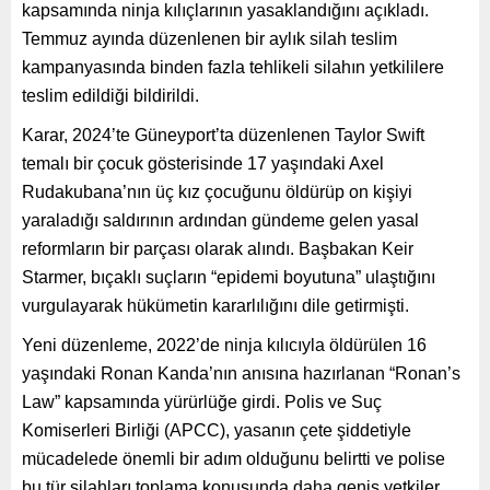
kapsamında ninja kılıçlarının yasaklandığını açıkladı.
Temmuz ayında düzenlenen bir aylık silah teslim
kampanyasında binden fazla tehlikeli silahın yetkililere
teslim edildiği bildirildi.
Karar, 2024’te Güneyport’ta düzenlenen Taylor Swift
temalı bir çocuk gösterisinde 17 yaşındaki Axel
Rudakubana’nın üç kız çocuğunu öldürüp on kişiyi
yaraladığı saldırının ardından gündeme gelen yasal
reformların bir parçası olarak alındı. Başbakan Keir
Starmer, bıçaklı suçların “epidemi boyutuna” ulaştığını
vurgulayarak hükümetin kararlılığını dile getirmişti.
Yeni düzenleme, 2022’de ninja kılıcıyla öldürülen 16
yaşındaki Ronan Kanda’nın anısına hazırlanan “Ronan’s
Law” kapsamında yürürlüğe girdi. Polis ve Suç
Komiserleri Birliği (APCC), yasanın çete şiddetiyle
mücadelede önemli bir adım olduğunu belirtti ve polise
bu tür silahları toplama konusunda daha geniş yetkiler