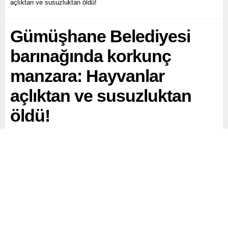
açlıktan ve susuzluktan öldü!
Gümüşhane Belediyesi
barınağında korkunç
manzara: Hayvanlar
açlıktan ve susuzluktan
öldü!
Gümüşhane’de belediyeye ait hayvan barınağında
çekilen görüntüler, hayvanseverleri ve kamuoyunu ayağa
kaldırdı.
Paylaş
Tweetle
Gönder
ABONE OL