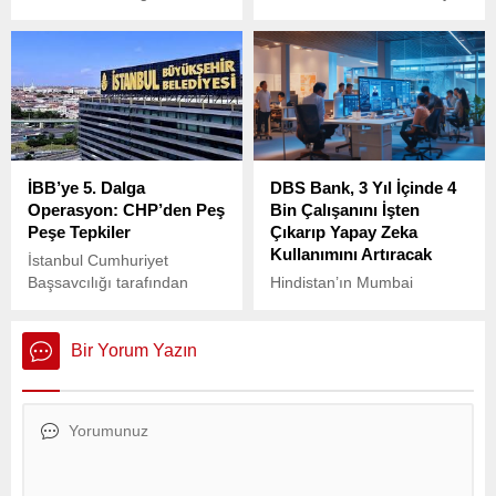
Cumhuriyeti’nde, kaynağı
tutan ve geleneksel
henüz belirlenemeyen bir
lezzetler arasında ilk
salgın, sadece birkaç saat
sıralarda yer alan enfes bir
içinde 50’den fazla kişinin
tatlıdır.
hayatını kaybetmesine yol
açtı.
İBB’ye 5. Dalga
DBS Bank, 3 Yıl İçinde 4
Operasyon: CHP’den Peş
Bin Çalışanını İşten
Peşe Tepkiler
Çıkarıp Yapay Zeka
Kullanımını Artıracak
İstanbul Cumhuriyet
Başsavcılığı tarafından
Hindistan’ın Mumbai
CHP’li belediyelere yönelik
kentinde düzenlenen bir
yürütülen soruşturmalar
konferansta konuşan DBS
kapsamında başlatılan 5.
Bank Yönetim Kurulu
Bir Yorum Yazın
dalga operasyonuna, CHP’li
Başkanı Piyush Gupta,
siyasetçilerden sert tepkiler
yapay zekanın bankacılık
geldi. Aralarında bazı ilçe
sektöründeki etkilerine dair
belediye başkanlarının da
önemli açıklamalarda
bulunduğu çok sayıda
bulundu.
kişinin gözaltına alındığı