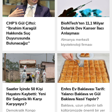
CHP’li Gül Çiftci:
BioNTech’ten 11,1 Milyar
“İbrahim Karagül
Dolarlık Dev Kanser İlacı
Hakkında Suç
Anlaşması
Duyurusunda
Almanya merkezli
Bulunacağız”
biyoteknoloji firması
CHP Genel Başkan
BioNTech, ABD’li ilaç devi
Yardımcısı Gül Çiftci, CHP
Bristol Myers Squibb (BMS)
Genel Başkanı Özgür
ile araştırma aşamasındaki
Özel’e yönelik saldırı
kanser ilacı BNT327’nin
sonrası Yeni Şafak yazarı
geliştirilmesi ve
İbrahim Karagül’ün yaptığı
ticarileştirilmesine yönelik
skandal paylaşım hakkında
11,1 milyar dolarlık iş birliği
suç duyurusunda
anlaşması imzaladı.
Saatler İçinde 50 Kişi
Enfes Ev Baklavası Tarifi:
bulunacaklarını açıkladı.
Hayatını Kaybetti: Yeni
Yalancı Baklava ve Gül
Bir Salgınla Mı Karşı
Baklava Nasıl Yapılır?
Karşıyayız?
Baklava, uzun yıllardır tatlı
Demokratik Kongo
kültürümüzde önemli bir yer