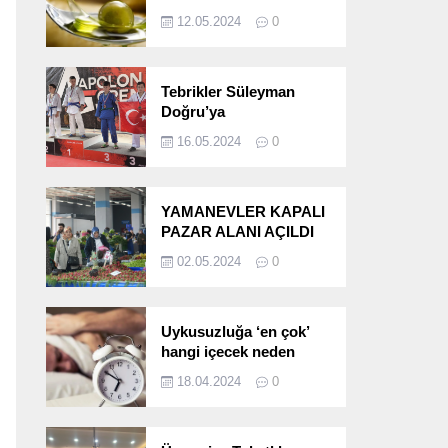
etkileri!
12.05.2024
0
Tebrikler Süleyman
Doğru’ya
16.05.2024
0
YAMANEVLER KAPALI
PAZAR ALANI AÇILDI
02.05.2024
0
Uykusuzluğa ‘en çok’
hangi içecek neden
oluyor?
18.04.2024
0