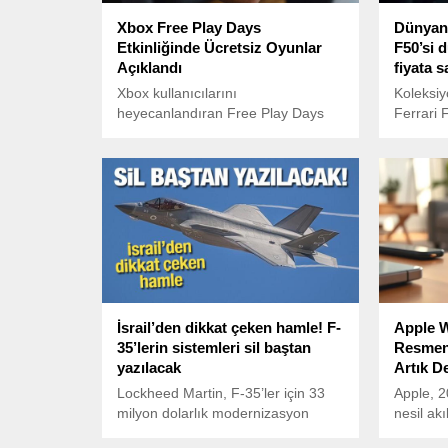
Xbox Free Play Days
Dünyanı
Etkinliğinde Ücretsiz Oyunlar
F50’si 
Açıklandı
fiyata sa
Xbox kullanıcılarını
Koleksiy
heyecanlandıran Free Play Days
Ferrari
etkinliği kapsamında, 13-16
kırarak 
Haziran tarihleri arasında Game
şaşkına 
Pass abonelerine özel üç oyun
ücretsiz olacak.
İsrail’den dikkat çeken hamle! F-
Apple W
35’lerin sistemleri sil baştan
Resmen 
yazılacak
Artık D
Lockheed Martin, F-35’ler için 33
Apple, 20
milyon dolarlık modernizasyon
nesil akı
sürecini başlattı. TR-3 ve Block 4
1 için d