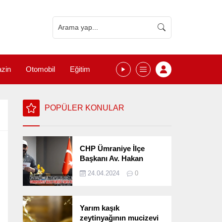
zin
Otomobil
Eğitim
POPÜLER KONULAR
CHP Ümraniye İlçe
Başkanı Av. Hakan
Kızılelma 31 Mart Yerel
24.04.2024
0
Seçimlerini
Değerlendirdi
Yarım kaşık
zeytinyağının mucizevi