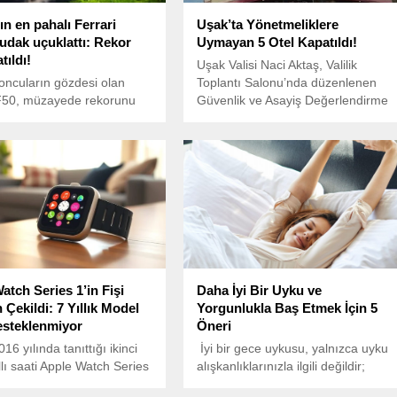
n en pahalı Ferrari
Uşak’ta Yönetmeliklere
dudak uçuklattı: Rekor
Uymayan 5 Otel Kapatıldı!
tıldı!
Uşak Valisi Naci Aktaş, Valilik
oncuların gözdesi olan
Toplantı Salonu’nda düzenlenen
 F50, müzayede rekorunu
Güvenlik ve Asayiş Değerlendirme
otomobil tutkunlarını
Toplantısı’nda, şubat ayında
çevirdi.
gerçekleştirilen güvenlik
denetimlerine ve operasyonlara
dair bilgiler verdi.
atch Series 1’in Fişi
Daha İyi Bir Uyku ve
Çekildi: 7 Yıllık Model
Yorgunlukla Baş Etmek İçin 5
esteklenmiyor
Öneri
16 yılında tanıttığı ikinci
İyi bir gece uykusu, yalnızca uyku
llı saati Apple Watch Series
alışkanlıklarınızla ilgili değildir;
estek ve onarım hizmetlerini
dinlenmiş hissetmek de her zaman