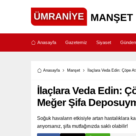
Anasayfa
Gazetemiz
Siyaset
Günde
Anasayfa
Manşet
İlaçlara Veda Edin: Çöpe 
İlaçlara Veda Edin: Ç
Meğer Şifa Deposuy
Soğuk havaların etkisiyle artan hastalıklara k
arıyorsanız, şifa mutfağınızda saklı olabilir!