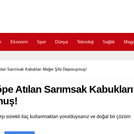
m
Ekonomi
Spor
Dünya
Teknoloji
Sağlık
Maga
Atılan Sarımsak Kabukları Meğer Şifa Deposuymuş!
öpe Atılan Sarımsak Kabukları
muş!
arşı sürekli ilaç kullanmaktan yorulduysanız ve doğal bir çözüm