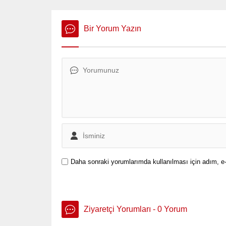
yükseltmeleriyle savaş uçaklarına
sonlandı
büyük yetenekler kazandırılacak,
İsrail dâhil tüm ülkelerdeki jetler
Bir Yorum Yazın
kapsam altına alındı.
Daha sonraki yorumlarımda kullanılması için adım, e-
Ziyaretçi Yorumları - 0 Yorum