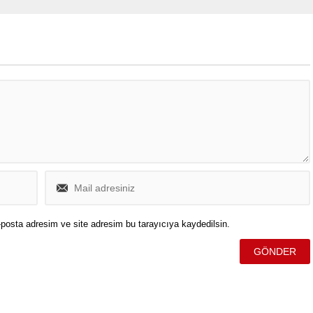
rdı.
kaliteli bir uyku ile bağlantılı
olmayabilir.
posta adresim ve site adresim bu tarayıcıya kaydedilsin.