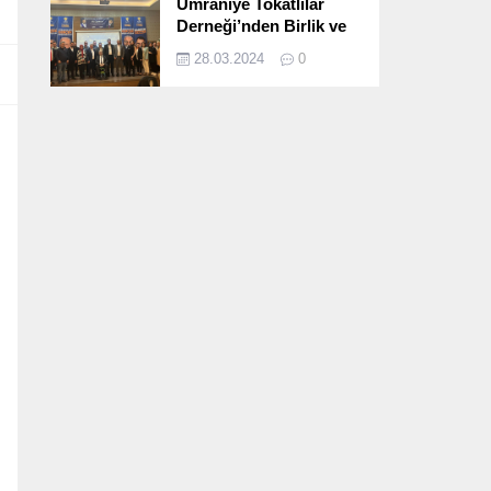
Ümraniye Tokatlılar
Derneği’nden Birlik ve
Beraberlik Dolu İftar
28.03.2024
0
Programı