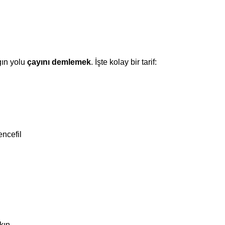
ın yolu
çayını demlemek
. İşte kolay bir tarif:
encefil
kın.