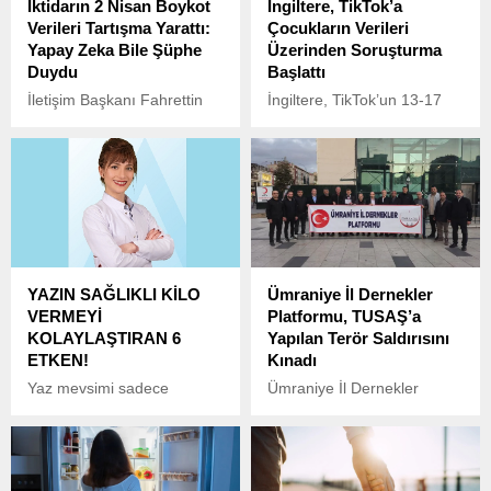
İktidarın 2 Nisan Boykot
İngiltere, TikTok’a
Verileri Tartışma Yarattı:
Çocukların Verileri
Yapay Zeka Bile Şüphe
Üzerinden Soruşturma
Duydu
Başlattı
İletişim Başkanı Fahrettin
İngiltere, TikTok’un 13-17
Altun, 2 Nisan’da üniversite
yaş arasındaki çocukların
öğrencileri tarafından
kişisel bilgilerini nasıl
yapılan ekonomik boykota
kullandığını incelemek
dair verileri paylaşarak,
üzere bir soruşturma
boykotun başarısız
başlattı.
olduğunu savundu.
YAZIN SAĞLIKLI KİLO
Ümraniye İl Dernekler
VERMEYİ
Platformu, TUSAŞ’a
KOLAYLAŞTIRAN 6
Yapılan Terör Saldırısını
ETKEN!
Kınadı
Yaz mevsimi sadece
Ümraniye İl Dernekler
doğanın değil, bedenimizin
Platformu, 23 Ekim 2024
de canlandığı bir dönem
tarihinde Ankara
olarak karşımıza çıkıyor.
Kızılcahamam’da bulunan
TUSAŞ’a yönelik