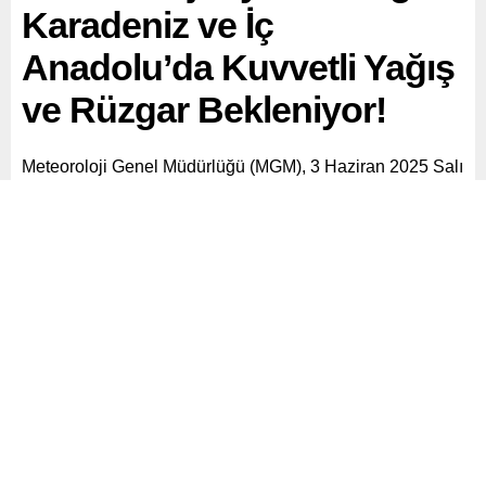
Karadeniz ve İç
Anadolu’da Kuvvetli Yağış
ve Rüzgar Bekleniyor!
Meteoroloji Genel Müdürlüğü (MGM), 3 Haziran 2025 Salı
günü için ülke genelinde hava durumu tahminlerini
açıkladı.
Paylaş
Tweetle
Gönder
ABONE OL