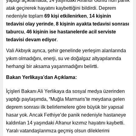
yaptığı açıklamada, 14 yaşındaki Afranur Günlü’nün panik
atak geçirerek hayatını kaybettiğini bildirdi. Deprem
nedeniyle toplam
69 kişi etkilenirken
,
14 kişinin
tedavisi olay yerinde
,
8 kişinin ayakta tedavisi sonrası
taburcu
,
46 kişinin ise hastanelerde acil serviste
tedavisi devam ediyor
.
Vali Akbıyık ayrıca, şehir genelinde yerleşim alanlarında
yıkım olmadığını, enerji, su ve doğalgaz altyapılarında
herhangi bir aksama yaşanmadığını belirtti.
Bakan Yerlikaya’dan Açıklama:
İçişleri Bakanı Ali Yerlikaya da sosyal medya üzerinden
yaptığı paylaşımda, “Muğla Marmaris’te meydana gelen
deprem sonrası ilk belirlemelere göre büyük bir yapısal
hasar yok. Ancak Fethiye’de panik nedeniyle hastaneye
kaldırılan 14 yaşındaki Afranur kızımız hayatını kaybetti.
Yaralı vatandaşlarımıza geçmiş olsun dileklerimi