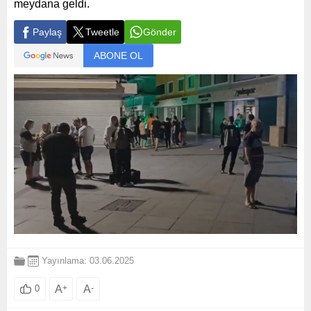
meydana geldi.
Paylaş
Tweetle
Gönder
ABONE OL
Yayınlama: 03.06.2025
A
+
A
-
0