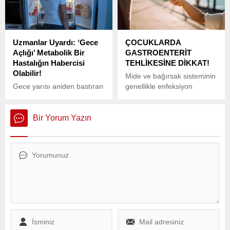
gerçekleştirilen terör
saldırısını Ümraniye
Meydanı’nda düzenlediği
basın açıklaması ile
Uzmanlar Uyardı: ‘Gece
ÇOCUKLARDA
lanetledi.
Açlığı’ Metabolik Bir
GASTROENTERİT
Hastalığın Habercisi
TEHLİKESİNE DİKKAT!
Olabilir!
Mide ve bağırsak sisteminin
Gece yarısı aniden bastıran
genellikle enfeksiyon
açlık hissiyle uyanıp
kaynaklı iltihabı olan ve halk
mutfağa koşuyorsanız, bu
arasında “mide gribi” olarak
durum sadece bir alışkanlık
bilinen gastroenterit,
Bir Yorum Yazın
değil, vücudunuzun ciddi bir
ülkemizde çocukluk çağının
sağlık sorununa dair verdiği
en sık görülen
uyarı olabilir.
hastalıklarından biri olarak
karşımıza çıkıyor.