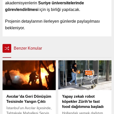
akademisyenlerin
Suriye üniversitelerinde
görevlendirilmesi
için iş birliği yapılacak.
Projenin detaylarının ilerleyen günlerde paylaşılması
bekleniyor.
Benzer Konular
Avcılar’da Geri Dönüşüm
Yapay zekalı robot
Tesisinde Yangın Çıktı
köpekler Zürih’te fast
food dağıtımına başladı
İstanbul’un Avcılar ilçesinde,
Tahtakale Mahallesi Servis
Hollandalı yemek dağıtım