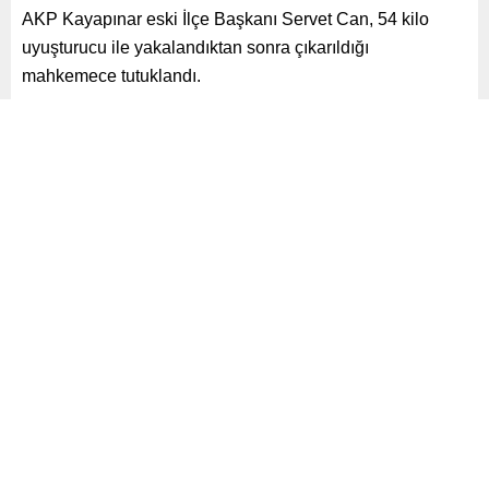
AKP Kayapınar eski İlçe Başkanı Servet Can, 54 kilo
uyuşturucu ile yakalandıktan sonra çıkarıldığı
mahkemece tutuklandı.
Paylaş
Tweetle
Gönder
ABONE OL
Gündem
Yayınlama: 16.05.2025