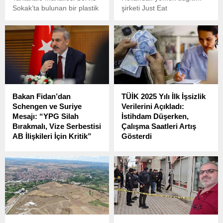
Sokak’ta bulunan bir plastik
şirketi Just Eat
geri dönüşüm tesisinde
Takeaway.com, İsviçre
yangın çıktı.
merkezli robotik firması
RIVR ile iş birliği yaparak
otonom robot köpekleri
yemek teslimatında
kullanmaya başladı.
Bakan Fidan’dan
TÜİK 2025 Yılı İlk İşsizlik
Schengen ve Suriye
Verilerini Açıkladı:
Mesajı: “YPG Silah
İstihdam Düşerken,
Bırakmalı, Vize Serbestisi
Çalışma Saatleri Artış
AB İlişkileri İçin Kritik”
Gösterdi
Dışişleri Bakanı Hakan
Türkiye İstatistik Kurumu
Fidan, NTV canlı yayınında
(TÜİK), 2025 yılı Ocak
Türkiye’nin dış politika
ayına ait işsizlik verilerini
gündemine ilişkin önemli
açıkladı. Buna göre, işsizlik
açıklamalarda bulundu.
oranı yüzde 8,4 seviyesinde
gerçekleşti.