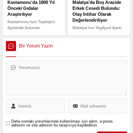
Kastamonu’da 1800 Yıl
Malatya’da Boş Arazide
Önceki Gıdalar
Erkek Cesedi Bulundu:
Araştırılıyor
Olay İntihar Olarak
Değerlendiriliyor
Kastamonu’nun Taşköprü
ilçesinde bulunan
Malatya’nın Yeşilyurt ilçesi
Pompeipolis Antik Kenti’nde
Salköprü Mahallesi’nde
yürütülen kazılar, antik
sabah saatlerinde korkunç
dönemdeki yaşam ve
bir olay yaşandı.
Bir Yorum Yazın
beslenme alışkanlıklarını
ortaya çıkarmayı hedefliyor.
Daha sonraki yorumlarımda kullanılması için adım, e-posta
adresim ve site adresim bu tarayıcıya kaydedilsin.