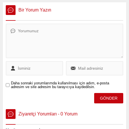
Federasyonu’nun
Müdürlüğü ekipleri, Türkiye
düzenlediği yürüyüşte
genelinde faaliyet gösteren
Bir Yorum Yazın
Türkiye ve Azerbaycan
büyük bir dolandırıcılık
bayraklarının yakılmasını
şebekesini çökertti.
“sorumsuzluk” olarak
niteleyerek, bu eylemlerin
kışkırtıcı ve kabul edilemez
olduğunu belirtti.
Daha sonraki yorumlarımda kullanılması için adım, e-posta
adresim ve site adresim bu tarayıcıya kaydedilsin.
Ziyaretçi Yorumları - 0 Yorum