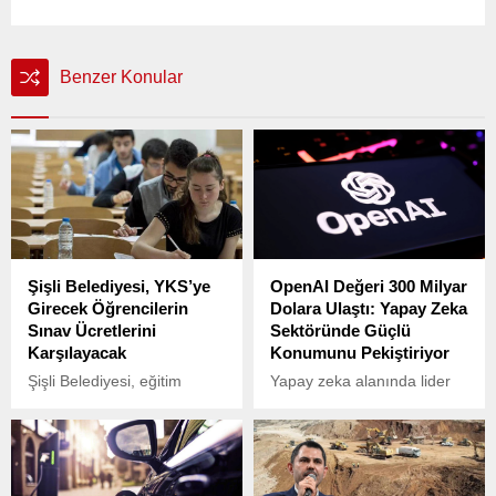
Benzer Konular
Şişli Belediyesi, YKS’ye
OpenAI Değeri 300 Milyar
Girecek Öğrencilerin
Dolara Ulaştı: Yapay Zeka
Sınav Ücretlerini
Sektöründe Güçlü
Karşılayacak
Konumunu Pekiştiriyor
Şişli Belediyesi, eğitim
Yapay zeka alanında lider
alanındaki sosyal destek
konumda bulunan OpenAI,
projelerine bir yenisini daha
hızla büyüyen yatırımlarıyla
ekledi.
dikkat çekiyor.