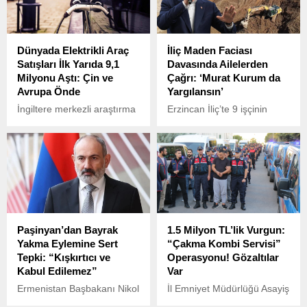
Dünyada Elektrikli Araç
İliç Maden Faciası
Satışları İlk Yarıda 9,1
Davasında Ailelerden
Milyonu Aştı: Çin ve
Çağrı: ‘Murat Kurum da
Avrupa Önde
Yargılansın’
İngiltere merkezli araştırma
Erzincan İliç’te 9 işçinin
kuruluşu Rho Motion’un
hayatını kaybettiği Anagold
açıkladığı verilere göre,
Madeni’ndeki maden faciası
2025 yılının ilk yarısında
davasının ilk duruşması,
dünya genelinde elektrikli
üçüncü gününde devam
araç satışları 9,1 milyona
etti.
ulaştı. Bu rakam, geçen
yılın aynı dönemine kıyasla
yüzde 28’lik önemli bir artışı
Paşinyan’dan Bayrak
1.5 Milyon TL’lik Vurgun:
temsil ediyor.
Yakma Eylemine Sert
“Çakma Kombi Servisi”
Tepki: “Kışkırtıcı ve
Operasyonu! Gözaltılar
Kabul Edilemez”
Var
Ermenistan Başbakanı Nikol
İl Emniyet Müdürlüğü Asayiş
Paşinyan, Ermeni Devrimci
ve İstihbarat Şube