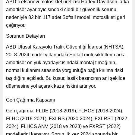
ABD’li efsanevi motosiklet üreticisi Harley-Davidson, arka
amortisör ayarlayıcısındaki ciddi bir güvenlik sorunu
nedeniyle 82 bin 117 adet Softail modeli motosikleti geri
çağırıyor.
Sorunun Detayları
ABD Ulusal Karayolu Trafik Güvenliği İdaresi (NHTSA),
2018-2024 model yıllarındaki Softail motosikletlerin arka
amortisör ön yük ayarlayıcısındaki montaj tırnağının,
normal kullanım sırasında yorgunluğa bağlı kırılma riski
taşıdığını açıkladı. Bu kusur, lastik basıncının ani şekilde
düşmesine yol açarak kaza riskini artırıyor.
Geri Çağırma Kapsamı
Geri çağırma, FLDE (2018-2019), FLHCS (2018-2024),
FLHC (2018-2021), FXLRS (2020-2024), FXLRST (2022-
2024), FLHCS ANV (2018 ve 2023) ve FXRST (2022)
modellerini kapsıyor. Sorun ilk kez 2024 sonunda bir