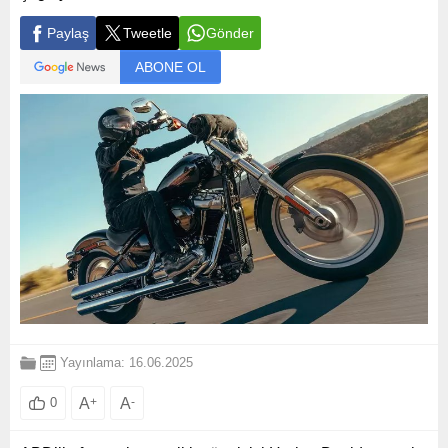
Paylaş
Tweetle
Gönder
ABONE OL
Yayınlama: 16.06.2025
A
+
A
-
0