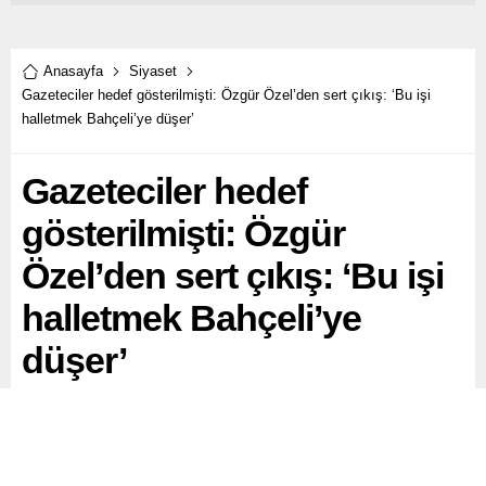
Anasayfa
Siyaset
Gazeteciler hedef gösterilmişti: Özgür Özel’den sert çıkış: ‘Bu işi
halletmek Bahçeli’ye düşer’
Gazeteciler hedef
gösterilmişti: Özgür
Özel’den sert çıkış: ‘Bu işi
halletmek Bahçeli’ye
düşer’
CHP Genel Başkanı Özgür Özel, Malatya’da
gazetecilerin sorularını cevapladı. Bir basın mensubunun
sorduğu Türkgün Gazetesi’nin manşetlerden gazetecileri