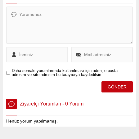
Sahur Sofrası' programında
Erken uyarı sisteminin
vatandaşlarla bir araya
yıllardır var olduğunu
geldi. Programda yaptığı
söyleyen Görür, Erken uyarı
konuşmada Kurum,
sistemi, sistemler arası bazı
İstanbul'u depreme hazırlıklı
sistemleri devre dışına
hale getirmenin ve trafik
koymak için ağırlıklı olarak
sorununu çözmenin
ortaya konulmuş bir
önemine vurgu yaptı.
sistemdir. Yeni falan...
Daha sonraki yorumlarımda kullanılması için adım, e-posta
adresim ve site adresim bu tarayıcıya kaydedilsin.
Ziyaretçi Yorumları - 0 Yorum
Henüz yorum yapılmamış.