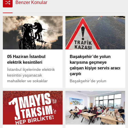
Benzer Konular
05 Haziran İstanbul
Başakşehir’de yolun
elektrik kesintileri
karşısına geçmeye
çalışan kişiye servis aracı
İstanbul ilçelerinde elektrik
çarptı
kesintisi yaşanacak
mahalleler ve sokaklar
Başakşehir’de yolun
vatandaşların gündeminde.
karşısına geçmeye çalışan
İstanbul'da 05 Haziran
bir kişiye servis minibüsü
Çarşamba günü elektrik
çarptı. Çarpma sonucunda
kesintisi olacak mahalleler
yere yığılan vatandaş ağır
ve sokaklar BEDAŞ
şekilde yaralanırken, kaza
tarafından tek tek açıkladı.
sonrasında yaşananlar cep
İşte İstanbul mahalle ve
telefonu kamerasıyla
sokaklarında elektriğin
görüntülendi.