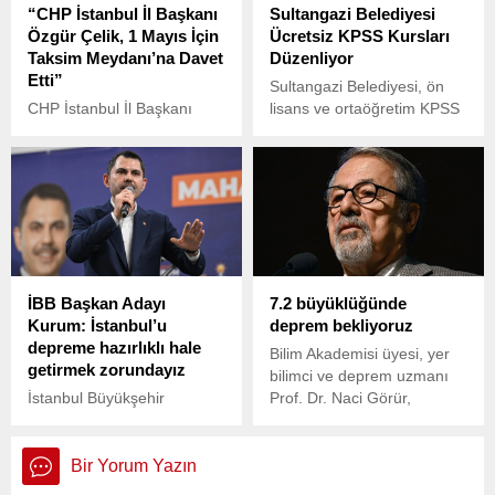
“CHP İstanbul İl Başkanı
Sultangazi Belediyesi
geleceği saatler…
Özgür Çelik, 1 Mayıs İçin
Ücretsiz KPSS Kursları
Taksim Meydanı’na Davet
Düzenliyor
Etti”
Sultangazi Belediyesi, ön
CHP İstanbul İl Başkanı
lisans ve ortaöğretim KPSS
Özgür Çelik, 1 Mayıs İşçi
hazırlık kurslarına başladı.
Bayramı için Taksim'e çağrı
İlçede ikamet eden
yaparak, CHP İstanbul İl
vatandaşlar için ücretsiz
Örgütü'nün saat 10.00'da
olarak verilen kurslar, Eylül
Saraçhane'de buluşarak
ayına kadar devam edecek.
Taksim'e yürüyeceğini
duyurdu. İçişleri Bakanı Ali
Yerlikaya ise 1 Mayıs
İBB Başkan Adayı
7.2 büyüklüğünde
kutlamaları için Taksim
Kurum: İstanbul’u
deprem bekliyoruz
Meydanı'nda toplanılmasına
depreme hazırlıklı hale
izin vermeyeceklerini
Bilim Akademisi üyesi, yer
getirmek zorundayız
açıklamıştı.
bilimci ve deprem uzmanı
İstanbul Büyükşehir
Prof. Dr. Naci Görür,
Belediye Başkanlığı için
İstanbul, Marmara
aday olan Murat Kurum,
depremine şimdi
Üsküdar'da düzenlenen
hazırlanmaya başlasa 15-
Bir Yorum Yazın
'Kahramanmaraşlılar ile
20 seneye hazır olur dedi.