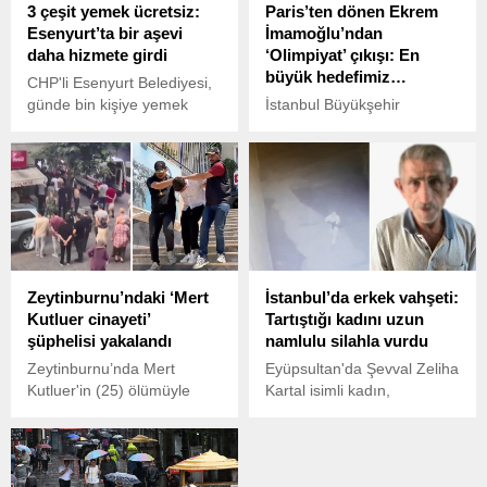
3 çeşit yemek ücretsiz:
Paris’ten dönen Ekrem
inanın vicdanen çok şey
dosyaya bilimsel mütalaa
Esenyurt’ta bir aşevi
İmamoğlu’ndan
sorguluyorum dedi.
sundu. Mütalaada dosyanın
daha hizmete girdi
‘Olimpiyat’ çıkışı: En
Anayasa Mahkemesi'ne
büyük hedefimiz…
gönderilmesi gerektiği
CHP'li Esenyurt Belediyesi,
belirtildi.
günde bin kişiye yemek
İstanbul Büyükşehir
sağlayacak olan 'İstiklal
Belediye (İBB) Başkanı
Aşevi Yemek Dağıtım
Ekrem İmamoğlu, 25.
Noktası'nı törenle hizmete
İstanbul Büyükçekmece
açtı. Aşevinde maddi
Uluslararası Kültür ve Sanat
durumu iyi olmayan
Festivali’nde konuştu.
yurttaşlar 3 çeşit yemeği
Paris’te devam eden
ücretsiz yiyebilecek.
olimpiyat oyunlarına ve
temaslarına değinen
Zeytinburnu’ndaki ‘Mert
İstanbul’da erkek vahşeti:
İmamoğlu, “Amacımız
Kutluer cinayeti’
Tartıştığı kadını uzun
2036’da kıtaları birleştiren,
şüphelisi yakalandı
namlulu silahla vurdu
kültürleri birleştiren,
medeniyetleri birleştiren ve
Zeytinburnu’nda Mert
Eyüpsultan'da Şevval Zeliha
bu coğrafyadaki bütün güzel
Kutluer'in (25) ölümüyle
Kartal isimli kadın,
duyguları birleştiren
sonuçlanan kavgaya
arkadaşları İsmail Keçi,
İstanbul; sporda da
karıştıkları tespit edilen
Sezai A. ve Murat K. ile
birleştirici ve iyileştirici
şüphelilerden Barış S.
buluştu. Daha sonra İsmail
gücünü 2036’da bütün
gözaltına alındı. Cinayetle
Keçi, tartıştığı Şevval Zeliha