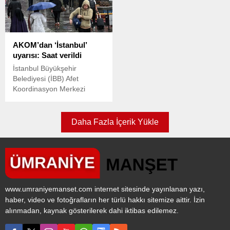
dünyaya...
biten kavganın nedeninin
Kartal'a çalıştığı iş yerinin
alacak verecek meselesi
deposundan aldığı uzun
olduğu belirlendi. Polis
namlulu silahla ateş etti.
kaçan 3 şüpheliyi
Sırtına isabet eden kurşunla
AKOM’dan ‘İstanbul’
yakalamak için çalışmalarını
ağır yaralanan Kartal'ın
uyarısı: Saat verildi
sürdürüyor.
hayati tehlikesinin devam
ettiği öğrenilirken yaşanan
İstanbul Büyükşehir
saldırı anı, güvenlik...
Belediyesi (İBB) Afet
Koordinasyon Merkezi
(AKOM), kentte öğle
saatlerinden itibaren yerel
gök gürültülü sağanak
Daha Fazla İçerik Yükle
geçişlerinin beklendiğini
duyurdu.
www.umraniyemanset.com internet sitesinde yayınlanan yazı,
haber, video ve fotoğrafların her türlü hakkı sitemize aittir. İzin
alınmadan, kaynak gösterilerek dahi iktibas edilemez.