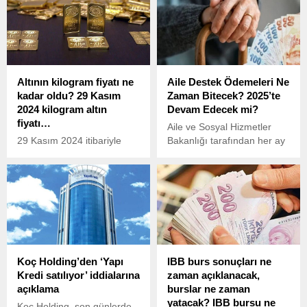
Altının kilogram fiyatı ne
Aile Destek Ödemeleri Ne
kadar oldu? 29 Kasım
Zaman Bitecek? 2025’te
2024 kilogram altın
Devam Edecek mi?
fiyatı…
Aile ve Sosyal Hizmetler
29 Kasım 2024 itibariyle
Bakanlığı tarafından her ay
altının kilogram fiyatı, en
belirli tarihlerde yapılan aile
düşük 3 milyon 45 bin lira,
destek ödemelerinin yıl
en yüksek ise 3 milyon 100
sonuna kadar uzatıldığı
bin lira seviyelerinde işlem
açıklanmıştı.
gördü.
Koç Holding’den ‘Yapı
IBB burs sonuçları ne
Kredi satılıyor’ iddialarına
zaman açıklanacak,
açıklama
burslar ne zaman
yatacak? IBB bursu ne
Koç Holding, son günlerde