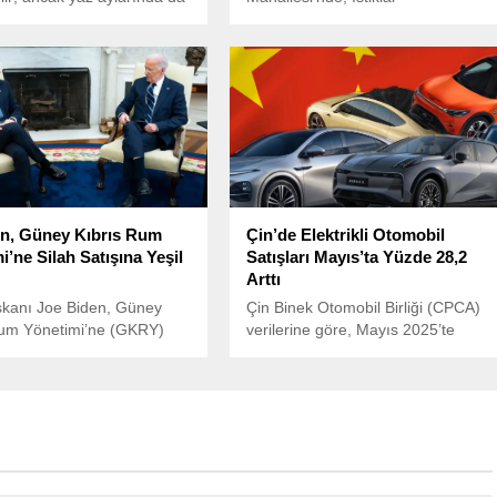
lirtilerle seyreden bir
Caddesi’ndeki 5 katlı bir binanın
var: yaz gribi. Sıcak
giriş katında yangın çıktı.
 rağmen, yaz gribi nezle,
rısı, halsizlik ve burun
gibi şikayetlerle kendini
r.
n, Güney Kıbrıs Rum
Çin’de Elektrikli Otomobil
i’ne Silah Satışına Yeşil
Satışları Mayıs’ta Yüzde 28,2
Arttı
kanı Joe Biden, Güney
Çin Binek Otomobil Birliği (CPCA)
Rum Yönetimi’ne (GKRY)
verilerine göre, Mayıs 2025’te
 askeri malzeme satışına ve
ülkede 1,02 milyon elektrikli
itime izin veren bir karar
otomobil satıldı.