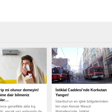
rip mi olunur demeyin!
İstiklal Caddesi’nde Korkutan
bine dair bilmeniz
Yangın!
nler…
İstanbul’un en işlek bölgelerinden
ince genellikle akla kış
biri olan Asmalı Mescit
elir; ancak yaz aylarında da
Mahallesi’nde, İstiklal