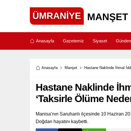
Anasayfa
Gazetemiz
Siyaset
Günde
Anasayfa
Manşet
Hastane Naklinde İhmal İddi
Hastane Naklinde İhma
‘Taksirle Ölüme Neden
Manisa’nın Saruhanlı ilçesinde 10 Haziran 20
Doğdan hayatını kaybetti.