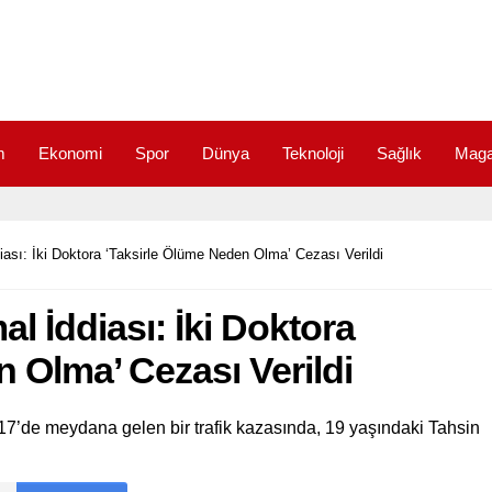
m
Ekonomi
Spor
Dünya
Teknoloji
Sağlık
Maga
ası: İki Doktora ‘Taksirle Ölüme Neden Olma’ Cezası Verildi
l İddiası: İki Doktora
 Olma’ Cezası Verildi
17’de meydana gelen bir trafik kazasında, 19 yaşındaki Tahsin