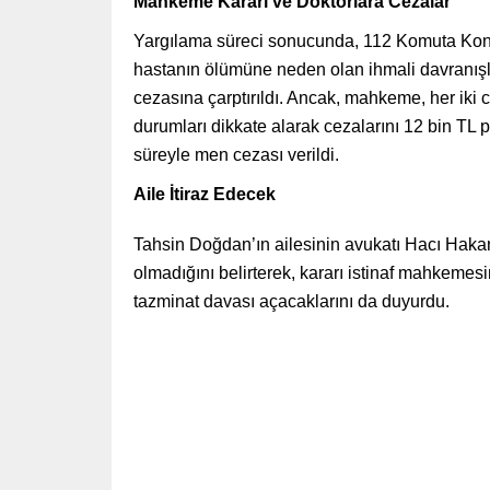
Mahkeme Kararı ve Doktorlara Cezalar
Yargılama süreci sonucunda, 112 Komuta Kontro
hastanın ölümüne neden olan ihmali davranışl
cezasına çarptırıldı. Ancak, mahkeme, her iki c
durumları dikkate alarak cezalarını 12 bin TL p
süreyle men cezası verildi.
Aile İtiraz Edecek
Tahsin Doğdan’ın ailesinin avukatı Hacı Hak
olmadığını belirterek, kararı istinaf mahkemesi
tazminat davası açacaklarını da duyurdu.