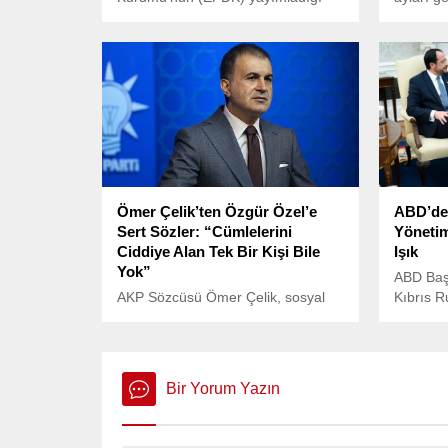
“Petrol Piyasası Sektör Raporu”na
benzer be
göre, Türkiye’nin toplam petrol
hastalık 
ithalatı, 2024 yılı nisan ayına
havalara
kıyasla yüzde 2,2 artarak 4 milyon
boğaz ağ
291 bin 488 tona ulaştı.
akıntısı 
gösteriyo
Ömer Çelik’ten Özgür Özel’e
ABD’de
Sert Sözler: “Cümlelerini
Yönetim
Ciddiye Alan Tek Bir Kişi Bile
Işık
Yok”
ABD Baş
AKP Sözcüsü Ömer Çelik, sosyal
Kıbrıs 
medya platformu X üzerinden
silah ve
yaptığı açıklamada, CHP Genel
askeri eğ
Başkanı Özgür Özel’i sert ifadelerle
aldı.
eleştirdi.
Bir Yorum Yazın