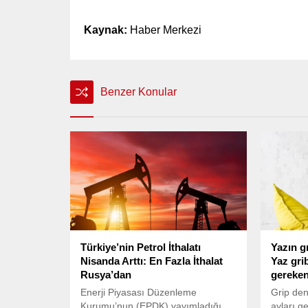
Kaynak:
Haber Merkezi
Benzer Konular
Türkiye’nin Petrol İthalatı
Yazın g
Nisanda Arttı: En Fazla İthalat
Yaz gri
Rusya’dan
gereke
Enerji Piyasası Düzenleme
Grip den
Kurumu’nun (EPDK) yayımladığı
ayları g