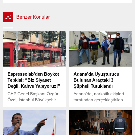
Benzer Konular
Espressolab’den Boykot
Adana’da Uyuşturucu
Tepkisi: “Biz Siyaset
Bulunan Araçtaki 3
Değil, Kahve Yapıyoruz!”
Şüpheli Tutuklandı
CHP Genel Başkanı Özgür
Adana’da, narkotik ekipleri
Özel, İstanbul Büyükşehir
tarafından gerçekleştirilen
Belediye Başkanı Ekrem
bir operasyon sonucunda
İmamoğlu’nun tutuklanması
uyuşturucu madde
sonrası süren süreçte,
bulunduran bir araçtaki 3
partisine yönelik çifte
şüpheli tutuklandı.
standart uygulayan