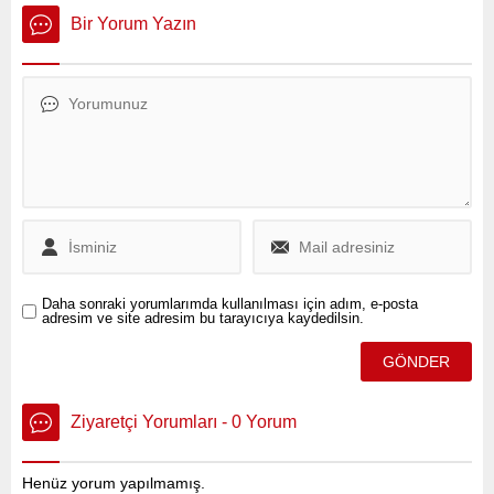
bulunduğu pek çok kişiyi
(53) arasında çıkan
dolandırdığı iddia edilen
tartışma, trajik bir cinayet ve
Bir Yorum Yazın
Seçil Erzan’ın Bozcaada’da
intihar ile son buldu. Olay,
babasından kalma evi
Mesudiye Mahallesi Hekim
ipotek ettirilerek satıldı.
Sokak’taki 4 katlı
apartmanın 3. katında saat
22.30 sıralarında yaşandı.
Daha sonraki yorumlarımda kullanılması için adım, e-posta
adresim ve site adresim bu tarayıcıya kaydedilsin.
Ziyaretçi Yorumları - 0 Yorum
Henüz yorum yapılmamış.