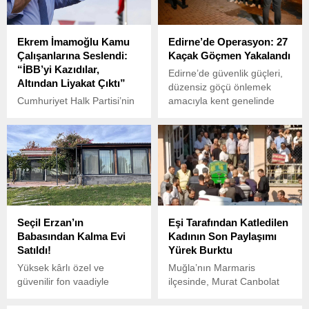
markalara tepki göstermişti.
Ekrem İmamoğlu Kamu
Edirne’de Operasyon: 27
Çalışanlarına Seslendi:
Kaçak Göçmen Yakalandı
“İBB’yi Kazıdılar,
Edirne’de güvenlik güçleri,
Altından Liyakat Çıktı”
düzensiz göçü önlemek
Cumhuriyet Halk Partisi’nin
amacıyla kent genelinde
Cumhurbaşkanı adayı ve
gerçekleştirdiği denetimler
İstanbul Büyükşehir
kapsamında 27 kaçak
Belediye (İBB) Başkanı
göçmeni yakaladı.
Ekrem İmamoğlu, İBB’ye
yönelik gerçekleştirilen iki
ayrı operasyonun ardından
tutuklanan çalışma
arkadaşları hakkında
Seçil Erzan’ın
Eşi Tarafından Katledilen
kapsamlı bir açıklama yaptı.
Babasından Kalma Evi
Kadının Son Paylaşımı
Satıldı!
Yürek Burktu
Yüksek kârlı özel ve
Muğla’nın Marmaris
güvenilir fon vaadiyle
ilçesinde, Murat Canbolat
aralarında ünlü isimlerin de
(58) ile eşi Hatice Canbolat