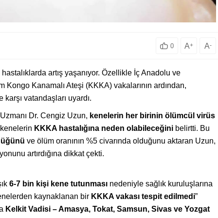
A
+
A
-
0
 hastalıklarda artış yaşanıyor. Özellikle İç Anadolu ve
m Kongo Kanamalı Ateşi (KKKA) vakalarının ardından,
e karşı vatandaşları uyardı.
rı Uzmanı Dr. Cengiz Uzun,
kenelerin her birinin ölümcül virüs
 kenelerin
KKKA hastalığına neden olabileceğini
belirtti. Bu
ldüğünü
ve ölüm oranının %5 civarında olduğunu aktaran Uzun,
nunu artırdığına dikkat çekti.
şık
6-7 bin kişi kene tutunması
nedeniyle sağlık kuruluşlarına
kenelerden kaynaklanan bir
KKKA vakası tespit edilmedi
”
da
Kelkit Vadisi – Amasya, Tokat, Samsun, Sivas ve Yozgat