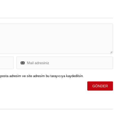
rüzgarın fırtına şeklinde olacağı
konusunda uyarı yaptı.
posta adresim ve site adresim bu tarayıcıya kaydedilsin.