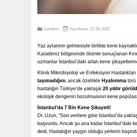
Gündem
Yayınlama: 21.06.2025
Yaz aylarının gelmesiyle birlikte kene kaynaklı
Karadeniz bölgesinde ölümle sonuçlanan Kırı
uzmanlar İstanbul’daki artan kene şikayetlerin
Klinik Mikrobiyoloji ve Enfeksiyon Hastalıkla
taşımadığını
, ancak özellikle
Hyalomma
türü
hastalığın Türkiye’de yaklaşık
20 yıldır görü
ekolojik dengenin bozulmasının kene popülasyo
İstanbul’da 7 Bin Kene Şikayeti!
Dr. Uzun, “Son verilere göre İstanbul’da yakla
başvurdu. Ancak şu ana kadar İstanbul’daki 
dedi. Hastalığın yaygın olduğu yerlerin başın