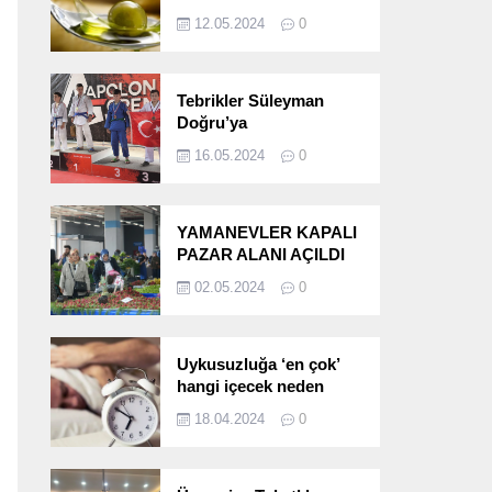
etkileri!
12.05.2024
0
Tebrikler Süleyman
Doğru’ya
16.05.2024
0
YAMANEVLER KAPALI
PAZAR ALANI AÇILDI
02.05.2024
0
Uykusuzluğa ‘en çok’
hangi içecek neden
oluyor?
18.04.2024
0