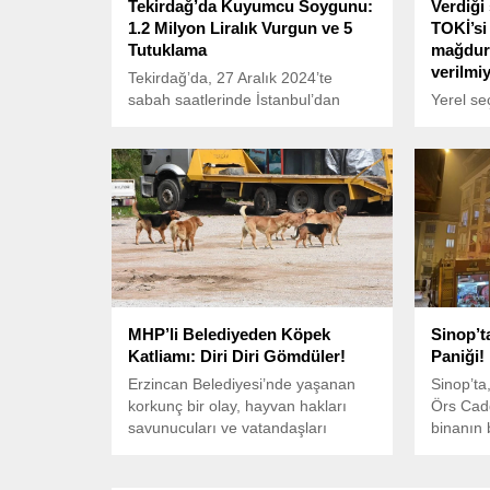
Tekirdağ’da Kuyumcu Soygunu:
Verdiği
1.2 Milyon Liralık Vurgun ve 5
TOKİ’si
Tutuklama
mağdur 
verilmi
Tekirdağ’da, 27 Aralık 2024’te
sabah saatlerinde İstanbul’dan
Yerel se
gelen sahte plakalı bir araçla
Büyükşeh
kuyumcuya giren soyguncular, silah
aday gös
tehdidiyle yaklaşık 1.2 milyon liralık
Şehircili
ziynet eşyası çaldı.
Murat K
yapımın
Yenimaha
Konutlar
durumda
MHP’li Belediyeden Köpek
Sinop’t
Katliamı: Diri Diri Gömdüler!
Paniği!
Erzincan Belediyesi’nde yaşanan
Sinop’ta
korkunç bir olay, hayvan hakları
Örs Cadd
savunucuları ve vatandaşları
binanın b
derinden üzdü.