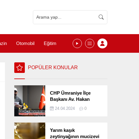
zin
Otomobil
Eğitim
POPÜLER KONULAR
CHP Ümraniye İlçe
Başkanı Av. Hakan
Kızılelma 31 Mart Yerel
24.04.2024
0
Seçimlerini
Değerlendirdi
Yarım kaşık
zeytinyağının mucizevi