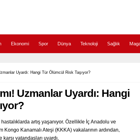
m
Ekonomi
Spor
Dünya
Teknoloji
Sağlık
Maga
Uzmanlar Uyardı: Hangi Tür Ölümcül Risk Taşıyor?
rmı! Uzmanlar Uyardı: Hangi
ıyor?
 hastalıklarda artış yaşanıyor. Özellikle İç Anadolu ve
m Kongo Kanamalı Ateşi (KKKA) vakalarının ardından,
e karşı vatandaşları uyardı.