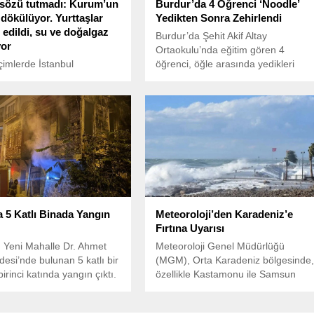
 sözü tutmadı: Kurum’un
Burdur’da 4 Öğrenci ‘Noodle’
 dökülüyor. Yurttaşlar
Yedikten Sonra Zehirlendi
edildi, su ve doğalgaz
Burdur’da Şehit Akif Altay
yor
Ortaokulu’nda eğitim gören 4
çimlerde İstanbul
öğrenci, öğle arasında yedikleri
ir Belediye Başkanlığı için
‘noodle’ nedeniyle zehirlenme
terilen eski Çevre,
şüphesiyle hastaneye kaldırıldı.
k ve İklim Değişikliği Bakanı
urum’un döneminde
a başlanan Ankara
lle’deki Yakacık TOKİ
ı’nda oturan yurttaşlar zor
.
a 5 Katlı Binada Yangın
Meteoroloji’den Karadeniz’e
Fırtına Uyarısı
, Yeni Mahalle Dr. Ahmet
Meteoroloji Genel Müdürlüğü
esi’nde bulunan 5 katlı bir
(MGM), Orta Karadeniz bölgesinde
irinci katında yangın çıktı.
özellikle Kastamonu ile Samsun
arasındaki kıyı şeridinde, batı ve
kuzeybatı yönlerinden esecek