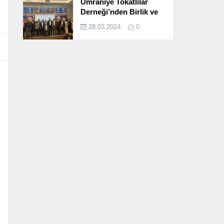
Ümraniye Tokatlılar
Derneği’nden Birlik ve
Beraberlik Dolu İftar
28.03.2024
0
Programı