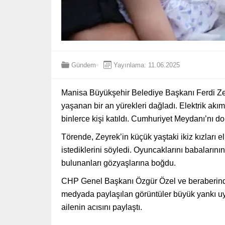
Gündem
Yayınlama: 11.06.2025
Manisa Büyükşehir Belediye Başkanı Ferdi Ze
yaşanan bir an yürekleri dağladı. Elektrik ak
binlerce kişi katıldı. Cumhuriyet Meydanı’nı dol
Törende, Zeyrek’in küçük yaştaki ikiz kızları 
istediklerini söyledi. Oyuncaklarını babalarını
bulunanları gözyaşlarına boğdu.
CHP Genel Başkanı Özgür Özel ve beraberindeki
medyada paylaşılan görüntüler büyük yankı uya
ailenin acısını paylaştı.