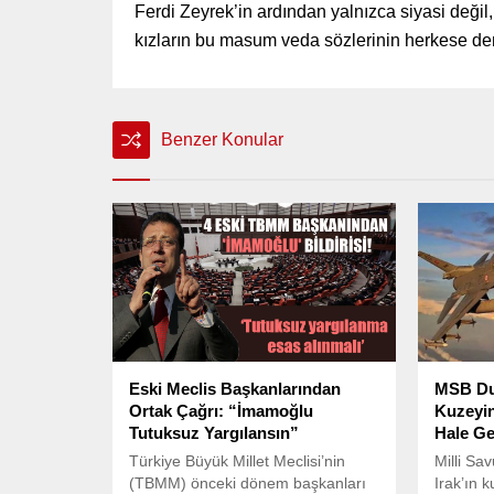
Ferdi Zeyrek’in ardından yalnızca siyasi değil, i
kızların bu masum veda sözlerinin herkese derin 
Benzer Konular
Eski Meclis Başkanlarından
MSB Duy
Ortak Çağrı: “İmamoğlu
Kuzeyin
Tutuksuz Yargılansın”
Hale Get
Türkiye Büyük Millet Meclisi’nin
Milli Sa
(TBMM) önceki dönem başkanları
Irak’ın 