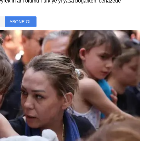
yrek’in ani ölümü Türkiye’yi yasa boğarken, cenazede
ABONE OL