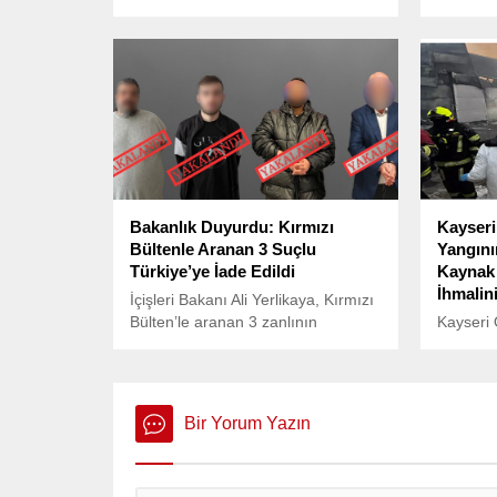
Hikmet Çetin, Hüsamettin Cindoruk,
bölgeler
Cahit Karakaş ve Mustafa Kalemli,
operasyo
İstanbul Büyükşehir Belediye
teröristin
Başkanı Ekrem İmamoğlu’nun
duyurdu
tutuksuz yargılanması gerektiğini
belirten ortak bir bildiri yayımladı.
Bakanlık Duyurdu: Kırmızı
Kayseri
Bültenle Aranan 3 Suçlu
Yangını
Türkiye’ye İade Edildi
Kaynak 
İhmalini
İçişleri Bakanı Ali Yerlikaya, Kırmızı
Bülten’le aranan 3 zanlının
Kayseri 
Türkiye’ye iade edildiğini duyurdu.
Bölgesi’
Bakan Yerlikaya, son kabine
fabrikas
döneminde toplamda 337 suçlunun
meydana 
iadesinin sağlandığını belirterek,
ölümüne
Bir Yorum Yazın
“Bizden kaçamayacaklar” dedi.
belirlend