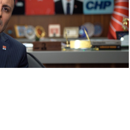
A
+
A
-
0
nan CHP’li Gaziosmanpaşa Belediye Başkanı Hakan
rdından yapılan Belediye Meclisi oylamasıyla, belediye