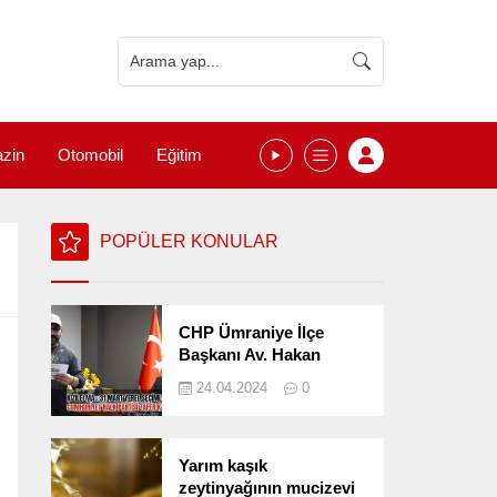
zin
Otomobil
Eğitim
POPÜLER KONULAR
CHP Ümraniye İlçe
Başkanı Av. Hakan
Kızılelma 31 Mart Yerel
24.04.2024
0
Seçimlerini
Değerlendirdi
Yarım kaşık
zeytinyağının mucizevi