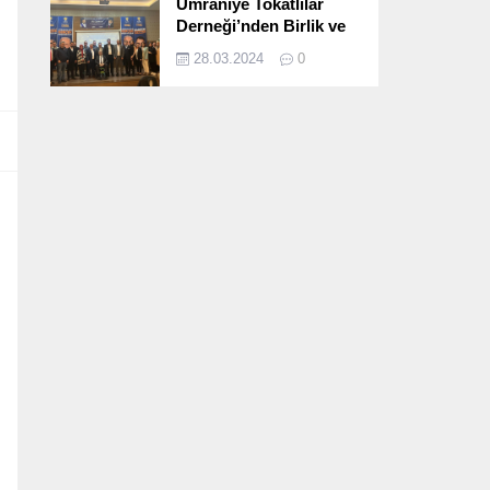
Ümraniye Tokatlılar
Derneği’nden Birlik ve
Beraberlik Dolu İftar
28.03.2024
0
Programı