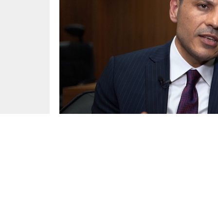
Siyaset
Yayınlama: 11.06.2025
Yolsuzluk soruşturması kapsamında tutukla
Bahçetepe’nin görevden uzaklaştırılmasının a