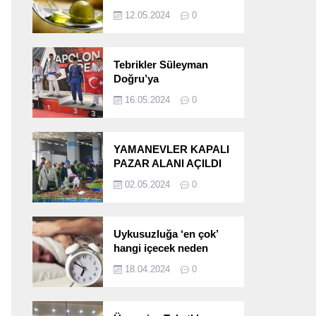
etkileri!
12.05.2024
0
Tebrikler Süleyman
Doğru’ya
16.05.2024
0
YAMANEVLER KAPALI
PAZAR ALANI AÇILDI
02.05.2024
0
Uykusuzluğa ‘en çok’
hangi içecek neden
oluyor?
18.04.2024
0