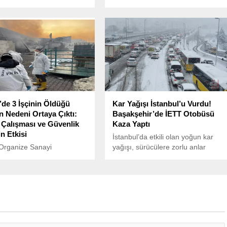
inde gerçekleştirilen
beklenen tropikal fırtına nedeniyle
nlar sonucunda 9 PKK’lı
iptal etti.
 etkisiz hale getirildiğini
.
’de 3 İşçinin Öldüğü
Kar Yağışı İstanbul’u Vurdu!
n Nedeni Ortaya Çıktı:
Başakşehir’de İETT Otobüsü
Çalışması ve Güvenlik
Kaza Yaptı
n Etkisi
İstanbul’da etkili olan yoğun kar
Organize Sanayi
yağışı, sürücülere zorlu anlar
nde bir mobilya
yaşatmaya devam ediyor.
ında geçen yıl 30 Kasım’da
gelen ve 3 işçinin
 yol açan yangının nedeni
i.