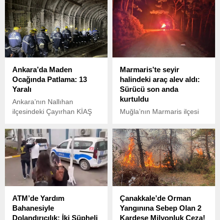
sağlanamıyor.
Germencik ilçesinde
meydana gelen depreme
ilişkin açıklama yaptı.
Ankara’da Maden
Marmaris’te seyir
Ocağında Patlama: 13
halindeki araç alev aldı:
Yaralı
Sürücü son anda
kurtuldu
Ankara’nın Nallıhan
ilçesindeki Çayırhan KİAŞ
Muğla’nın Marmaris ilçesi
işletmesi Hırkatepe Maden
Osmaniye Mahallesi Sarnıç
Ocağı’nda gece
mevkisinde seyir halindeki
vardiyasındaki işçiler
Tofaş marka araç, henüz
arasında büyük bir patlama
bilinmeyen bir nedenle
meydana geldi. Patlama
aniden alev aldı. Sürücü,
sonucu 13 işçi yaralandı.
aracı durdurarak kendini
son anda dışarı attı ve 112
Acil Çağrı Merkezi’nden
ATM’de Yardım
Çanakkale’de Orman
yardım istedi.
Bahanesiyle
Yangınına Sebep Olan 2
Dolandırıcılık: İki Şüpheli
Kardeşe Milyonluk Ceza!