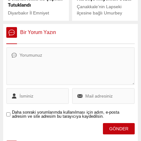
Tutuklandı
Çanakkale’nin Lapseki
Diyarbakır İl Emniyet
ilçesine bağlı Umurbey
Müdürlüğü Asayiş Şube
beldesinde 20 Ekim
Müdürlüğü Dolandırıcılık
tarihinde çıkan orman
Büro Amirliği, ATM önlerinde
yangını, rüzgarın etkisiyle
Bir Yorum Yazın
işlem yapmakta zorlanan
kısa sürede geniş bir alana
kişileri hedef alan
yayıldı.
dolandırıcılara yönelik
operasyon gerçekleştirdi.
Daha sonraki yorumlarımda kullanılması için adım, e-posta
adresim ve site adresim bu tarayıcıya kaydedilsin.