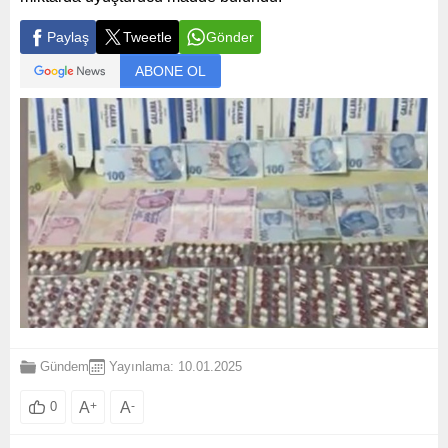
Paylaş
Tweetle
Gönder
ABONE OL
Gündem
Yayınlama: 10.01.2025
A
+
A
-
0