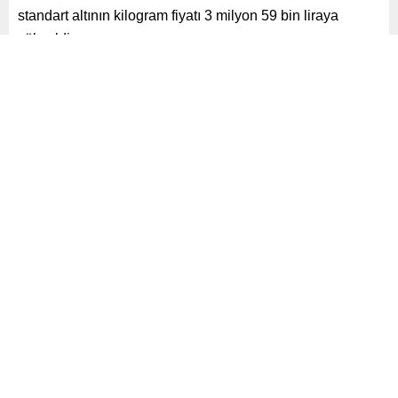
standart altının kilogram fiyatı 3 milyon 59 bin liraya
yükseldi.
Paylaş
Tweetle
Gönder
ABONE OL
Gündem
Yayınlama: 10.01.2025