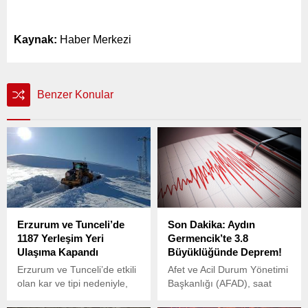
Kaynak:
Haber Merkezi
Benzer Konular
Erzurum ve Tunceli’de
Son Dakika: Aydın
1187 Yerleşim Yeri
Germencik’te 3.8
Ulaşıma Kapandı
Büyüklüğünde Deprem!
Erzurum ve Tunceli’de etkili
Afet ve Acil Durum Yönetimi
olan kar ve tipi nedeniyle,
Başkanlığı (AFAD), saat
1187 yerleşim yerine ulaşım
15.58’de Aydın’ın