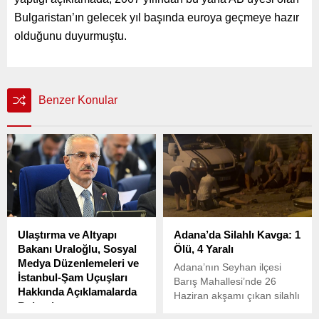
Bulgaristan’ın gelecek yıl başında euroya geçmeye hazır
olduğunu duyurmuştu.
Benzer Konular
Ulaştırma ve Altyapı
Adana’da Silahlı Kavga: 1
Bakanı Uraloğlu, Sosyal
Ölü, 4 Yaralı
Medya Düzenlemeleri ve
Adana’nın Seyhan ilçesi
İstanbul-Şam Uçuşları
Barış Mahallesi’nde 26
Hakkında Açıklamalarda
Haziran akşamı çıkan silahlı
Bulundu
kavgada 1 kişi hayatını