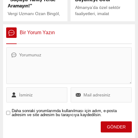
Aramayın!”
Almanya’da özel sektör
Vergi Uzmanı Ozan Bingöl,
faaliyetleri, imalat
EYT ile emekli olanların
sektöründeki güçlü
bütçedeki yüküne dair
toparlanmanın etkisiyle
önemli açıklamalarda
haziran ayında yeniden
Bir Yorum Yazın
bulundu.
büyüme bölgesine geçti.
S&P Global ve Hamburg
Ticaret Bankası (HCOB)
tarafından açıklanan öncü
PMI verilerine göre,
Almanya ekonomisi üç ayın
en yüksek seviyesine ulaştı.
Daha sonraki yorumlarımda kullanılması için adım, e-posta
adresim ve site adresim bu tarayıcıya kaydedilsin.