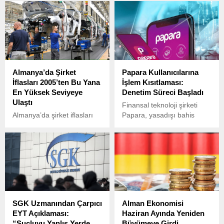
Ulaştırma ve Altyapı Bakanı
kaybederken, 4 kişi
Abdulkadir Uraloğlu, sosyal
yaralandı.
medya platformlarına
yönelik yeni düzenlemeler
üzerinde çalıştıklarını
açıkladı.
Almanya’da Şirket
Papara Kullanıcılarına
İflasları 2005’ten Bu Yana
İşlem Kısıtlaması:
En Yüksek Seviyeye
Denetim Süreci Başladı
Ulaştı
Finansal teknoloji şirketi
Almanya’da şirket iflasları
Papara, yasadışı bahis
alarm veriyor. Halle
bağlantılı mali işlemlerle ilgili
Ekonomik Araştırma
yürütülen soruşturma
Enstitüsü’nün (IWH)
kapsamında kullanıcı
yayınladığı son rapora göre,
hesaplarında denetim
2025 yılının ikinci
süreci başlattığını duyurdu.
çeyreğinde ülkede iflas
eden şirket sayısı 4 bin
524’e ulaşarak 2005’ten bu
SGK Uzmanından Çarpıcı
Alman Ekonomisi
yana en yüksek seviyeye
EYT Açıklaması:
Haziran Ayında Yeniden
çıktı.
“Suçluyu Yanlış Yerde
Büyümeye Girdi