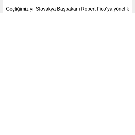
Geçtiğimiz yıl Slovakya Başbakanı Robert Fico’ya yönelik
düzenlenen silahlı saldırının faili Juraj Cintula, terör
suçlamasıyla yargılandığı davada şok ifadeler verdi.
Paylaş
Tweetle
Gönder
ABONE OL