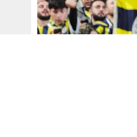
Spor
Yayınlama: 05.08.2024
Fenerbahçe, UEFA Şampiyonlar Ligi 3. Ön Ele
karşılaşma için sarı-lacivertli taraftarlara dik
Fenerbahçe resmi internet sitesinden yapı
“Fenerbahçemizin, UEFA Şampiyonlar Ligi 3. ö
deplasmanda karşılaşacağı maçta, takımımızı tr
çerçevesinde dikkatli davranmaları gerekmekte