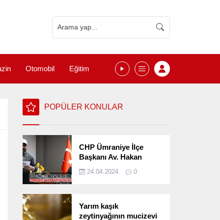
zin
Otomobil
Eğitim
POPÜLER KONULAR
CHP Ümraniye İlçe
Başkanı Av. Hakan
Kızılelma 31 Mart Yerel
24.04.2024
0
Seçimlerini
Değerlendirdi
Yarım kaşık
zeytinyağının mucizevi