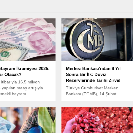
Bayram İkramiyesi 2025:
Merkez Bankası’ndan 8 Yıl
ar Olacak?
Sonra Bir İlk: Döviz
Rezervlerinde Tarihi Zirve!
 itibarıyla 16.5 milyon
 yapılan maaş artışıyla
Türkiye Cumhuriyet Merkez
, emekli bayram
Bankası (TCMB), 14 Şubat
iyle ilgili de bekleyiş
haftasında döviz rezervlerinde tarih
 2024 yılında,
bir artış yaşadı.
aşkanı Recep Tayyip
ın yaptığı düzenlemeyle
ayram ikramiyesi 2.000
.000 TL’ye yükseltilmişti.