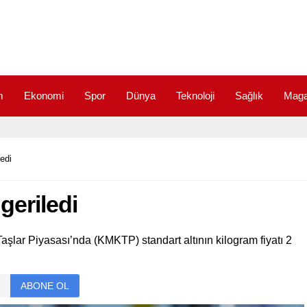
m
Ekonomi
Spor
Dünya
Teknoloji
Sağlık
Maga
ledi
 geriledi
aşlar Piyasası’nda (KMKTP) standart altının kilogram fiyatı 2
ABONE OL