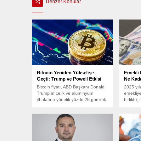
Benzer Konular
Bitcoin Yeniden Yükselişe
Emekli 
Geçti: Trump ve Powell Etkisi
Ne Kad
Bitcoin fiyatı, ABD Başkanı Donald
2025 yılı
Trump’ın çelik ve alüminyum
emekliye
ithalatına yönelik yüzde 25 gümrük
birlikte
vergisi uygulama kararının
ikramiyes
ardından düşüş yaşasa da hızla
sürüyor.
toparlanarak yeniden yükselişe
Cumhurb
geçti.
Erdoğan’
emekli b
TL’den 3