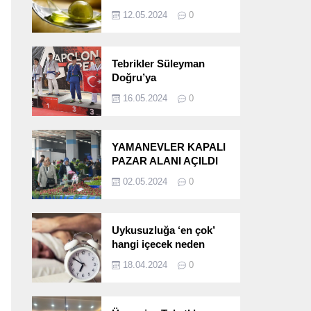
etkileri!
12.05.2024
0
Tebrikler Süleyman
Doğru’ya
16.05.2024
0
YAMANEVLER KAPALI
PAZAR ALANI AÇILDI
02.05.2024
0
Uykusuzluğa ‘en çok’
hangi içecek neden
oluyor?
18.04.2024
0