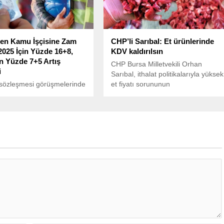
en Kamu İşçisine Zam
CHP’li Sarıbal: Et ürünlerinde
 2025 İçin Yüzde 16+8,
KDV kaldırılsın
in Yüzde 7+5 Artış
CHP Bursa Milletvekili Orhan
i
Sarıbal, ithalat politikalarıyla yüksek
 sözleşmesi görüşmelerinde
et fiyatı sorununun
tarafını temsil eden Türkiye
çözülemeyeceğini söyledi. Sarıbal
çileri Sendikaları
sözlerinin devamında et ürünlerine
rasyonu (TÜHİS), yaklaşık
uygulanan yüzde 10 KDV'nin de
kamu işçisini kapsayan
kaldırılması gerektiğini söyledi.
fini açıkladı.