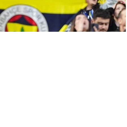
A
+
A
-
0
me Turu ilk maçında Lille ile deplasmanda oynanacak
kat etmeleri gereken mesaj yayımladı.
lan açıklamada;
n eleme turu ilk maçında Fransız ekibi LOSC Lille ile
ibünden destekleyecek taraftarlarımızın, kurallar
dir.