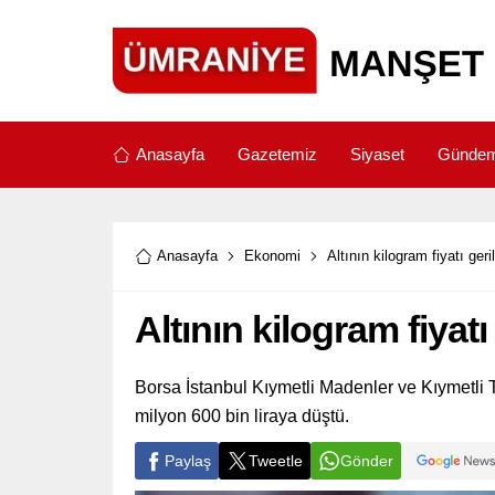
Anasayfa
Gazetemiz
Siyaset
Günde
Anasayfa
Ekonomi
Altının kilogram fiyatı geri
Altının kilogram fiyatı
Borsa İstanbul Kıymetli Madenler ve Kıymetli T
milyon 600 bin liraya düştü.
Paylaş
Tweetle
Gönder