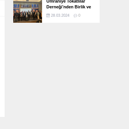
Ümraniye Tokatlılar
Derneği’nden Birlik ve
Beraberlik Dolu İftar
28.03.2024
0
Programı