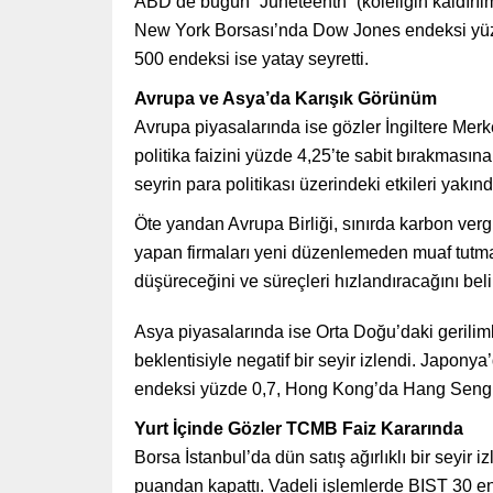
ABD’de bugün “Juneteenth” (köleliğin kaldırıl
New York Borsası’nda Dow Jones endeksi yüzd
500 endeksi ise yatay seyretti.
Avrupa ve Asya’da Karışık Görünüm
Avrupa piyasalarında ise gözler İngiltere Mer
politika faizini yüzde 4,25’te sabit bırakmasın
seyrin para politikası üzerindeki etkileri yakınd
Öte yandan Avrupa Birliği, sınırda karbon vergi
yapan firmaları yeni düzenlemeden muaf tutma ka
düşüreceğini ve süreçleri hızlandıracağını belir
Asya piyasalarında ise Orta Doğu’daki gerilimle
beklentisiyle negatif bir seyir izlendi. Japon
endeksi yüzde 0,7, Hong Kong’da Hang Seng e
Yurt İçinde Gözler TCMB Faiz Kararında
Borsa İstanbul’da dün satış ağırlıklı bir seyi
puandan kapattı. Vadeli işlemlerde BIST 30 e