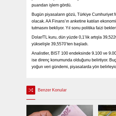
puandan işlem gördü.
Bugün piyasaların gözü, Türkiye Cumhuriyet M
olacak. AA Finans’ın anketine katılan ekonomis
tutmasını bekliyor. Yıl sonu politika faizi bek
Dolar/TL kuru, dün yüzde 0,1’lik artışla 39,52
yükselişle 39,5570’ten başladı.
Analistler, BIST 100 endeksinde 9.100 ve 9.00
ise direnç konumunda olduğunu belirtiyor. Bug
yoğun veri gündemi, piyasalarda yön belirleyic
Benzer Konular