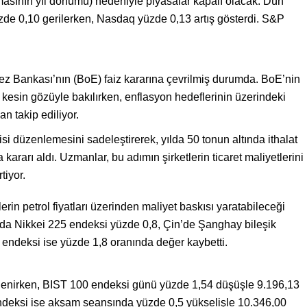
masının yıl dönümü) nedeniyle piyasalar kapalı olacak. Dün
e 0,10 gerilerken, Nasdaq yüzde 0,13 artış gösterdi. S&P
kez Bankası’nın (BoE) faiz kararına çevrilmiş durumda. BoE’nin
a kesin gözüyle bakılırken, enflasyon hedeflerinin üzerindeki
an takip ediliyor.
si düzenlemesini sadeleştirerek, yılda 50 tonun altında ithalat
rarı aldı. Uzmanlar, bu adımın şirketlerin ticaret maliyetlerini
tiyor.
rin petrol fiyatları üzerinden maliyet baskısı yaratabileceği
ya’da Nikkei 225 endeksi yüzde 0,8, Çin’de Şanghay bileşik
ndeksi ise yüzde 1,8 oranında değer kaybetti.
r izlenirken, BIST 100 endeksi günü yüzde 1,54 düşüşle 9.196,13
ndeksi ise akşam seansında yüzde 0,5 yükselişle 10.346,00