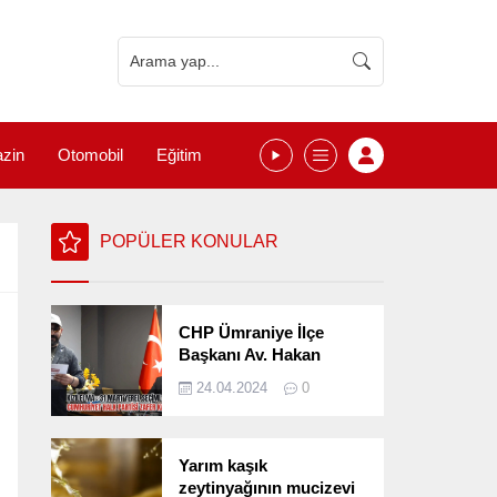
zin
Otomobil
Eğitim
POPÜLER KONULAR
CHP Ümraniye İlçe
Başkanı Av. Hakan
Kızılelma 31 Mart Yerel
24.04.2024
0
Seçimlerini
Değerlendirdi
Yarım kaşık
zeytinyağının mucizevi