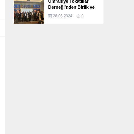
Ümraniye Tokatlılar
Derneği’nden Birlik ve
Beraberlik Dolu İftar
28.03.2024
0
Programı