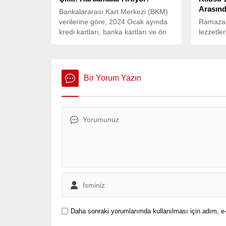
Arasınd
Bankalararası Kart Merkezi (BKM)
verilerine göre, 2024 Ocak ayında
Ramazan
kredi kartları, banka kartları ve ön
lezzetle
ödemeli kartlarla yapılan toplam
yıl da so
harcamalar, geçen yılın aynı
hazırlıkl
dönemine kıyasla %66 artarak 1,61
trilyon liraya ulaşmış durumda.
Bir Yorum Yazın
Daha sonraki yorumlarımda kullanılması için adım, e-