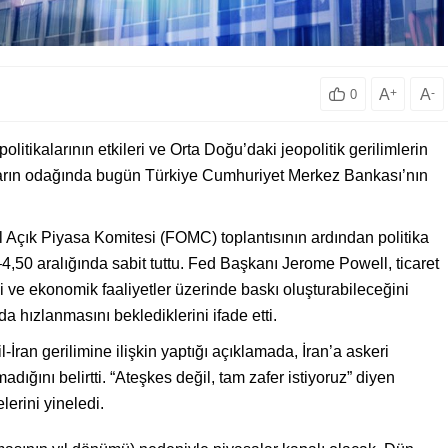
A
+
A
-
0
litikalarının etkileri ve Orta Doğu’daki jeopolitik gerilimlerin
yasaların odağında bugün Türkiye Cumhuriyet Merkez Bankası’nın
 Açık Piyasa Komitesi (FOMC) toplantısının ardından politika
–4,50 aralığında sabit tuttu. Fed Başkanı Jerome Powell, ticaret
ğini ve ekonomik faaliyetler üzerinde baskı oluşturabileceğini
a hızlanmasını beklediklerini ifade etti.
ran gerilimine ilişkin yaptığı açıklamada, İran’a askeri
ğını belirtti. “Ateşkes değil, tam zafer istiyoruz” diyen
lerini yineledi.