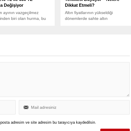
a Değişiyor
Dikkat Etmeli?
 ayının vazgeçilmez
Altın fiyatlarının yükseldiği
rinden biri olan hurma, bu
dönemlerde sahte altın
fralarda yerini almak için
girişimlerinde ciddi bir artış
arını sürdürüyor.
yaşandığını belirten Demaş
Kuyumculuk A.Ş. Yönetim Kurulu
Başkanı Ahmet Cumhur Kitiş,
vatandaşları dikkatli olmaları
konusunda uyardı.
posta adresim ve site adresim bu tarayıcıya kaydedilsin.