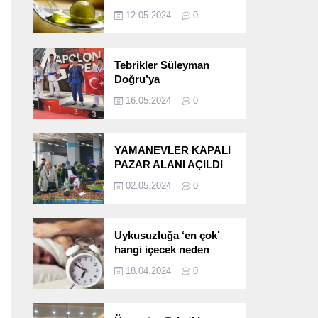
etkileri!
12.05.2024
0
Tebrikler Süleyman
Doğru’ya
16.05.2024
0
YAMANEVLER KAPALI
PAZAR ALANI AÇILDI
02.05.2024
0
Uykusuzluğa ‘en çok’
hangi içecek neden
oluyor?
18.04.2024
0