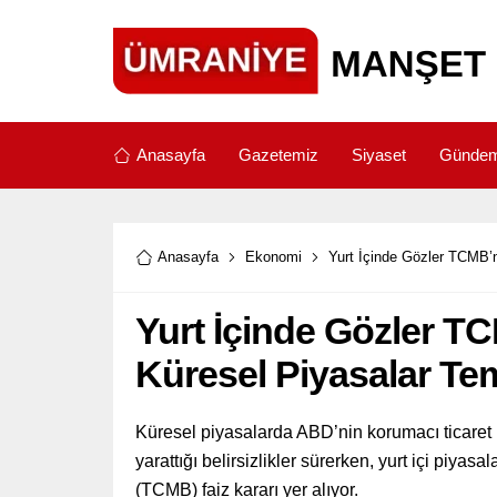
Anasayfa
Gazetemiz
Siyaset
Günde
Anasayfa
Ekonomi
Yurt İçinde Gözler TCMB’n
Yurt İçinde Gözler TC
Küresel Piyasalar Tem
Küresel piyasalarda ABD’nin korumacı ticaret po
yarattığı belirsizlikler sürerken, yurt içi pi
(TCMB) faiz kararı yer alıyor.