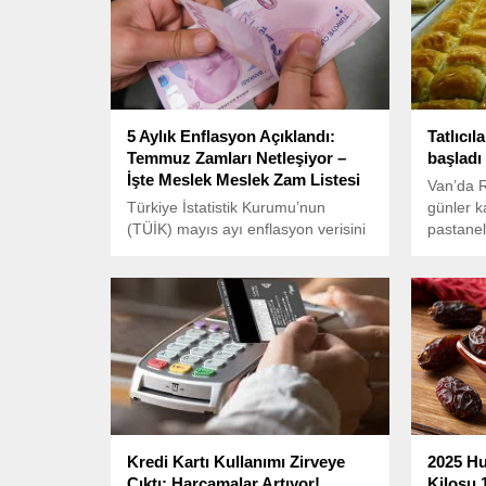
5 Aylık Enflasyon Açıklandı:
Tatlıcıl
Temmuz Zamları Netleşiyor –
başladı
İşte Meslek Meslek Zam Listesi
Van’da 
Türkiye İstatistik Kurumu’nun
günler ka
(TÜİK) mayıs ayı enflasyon verisini
pastanele
açıklamasıyla, milyonlarca memur,
sözleşmeli personel ve emeklinin
Temmuz 2025 zammına ilişkin
hesaplamalar netleşmeye başladı.
Kredi Kartı Kullanımı Zirveye
2025 Hu
Çıktı: Harcamalar Artıyor!
Kilosu 