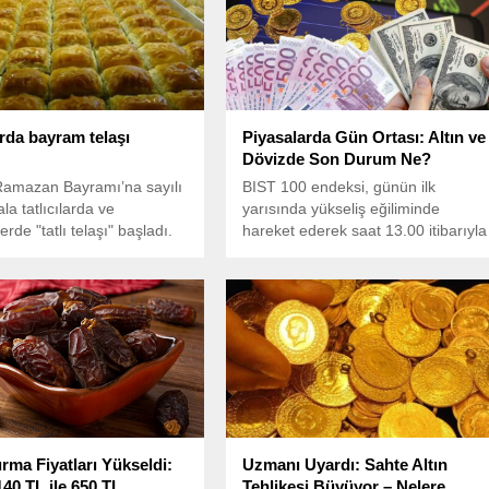
arda bayram telaşı
Piyasalarda Gün Ortası: Altın ve
Dövizde Son Durum Ne?
Ramazan Bayramı’na sayılı
BIST 100 endeksi, günün ilk
la tatlıcılarda ve
yarısında yükseliş eğiliminde
rde "tatlı telaşı" başladı.
hareket ederek saat 13.00 itibarıyla
önceki kapanışa göre 20,33 puan
(yüzde 0,20) artışla 10.021,06
puana yükseldi.
rma Fiyatları Yükseldi:
Uzmanı Uyardı: Sahte Altın
140 TL ile 650 TL
Tehlikesi Büyüyor – Nelere