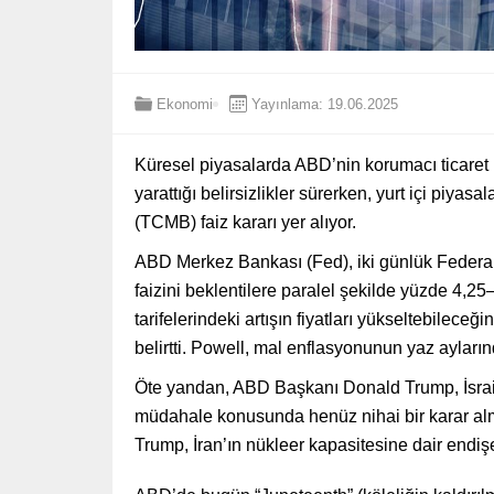
Ekonomi
Yayınlama: 19.06.2025
Küresel piyasalarda ABD’nin korumacı ticaret po
yarattığı belirsizlikler sürerken, yurt içi pi
(TCMB) faiz kararı yer alıyor.
ABD Merkez Bankası (Fed), iki günlük Federal
faizini beklentilere paralel şekilde yüzde 4,25
tarifelerindeki artışın fiyatları yükseltebilece
belirtti. Powell, mal enflasyonunun yaz aylarınd
Öte yandan, ABD Başkanı Donald Trump, İsrail-İ
müdahale konusunda henüz nihai bir karar almadı
Trump, İran’ın nükleer kapasitesine dair endişe