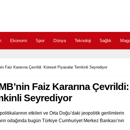
m
Ekonomi
Spor
Dünya
Teknoloji
Sağlık
Maga
in Faiz Kararına Çevrildi: Küresel Piyasalar Temkinli Seyrediyor
MB’nin Faiz Kararına Çevrildi:
kinli Seyrediyor
litikalarının etkileri ve Orta Doğu’daki jeopolitik gerilimlerin
yasaların odağında bugün Türkiye Cumhuriyet Merkez Bankası’nın