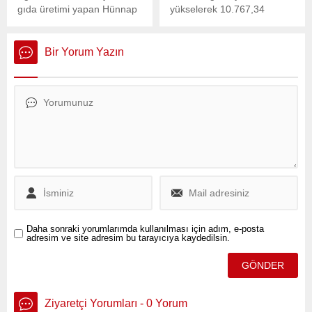
gıda üretimi yapan Hünnap
yükselerek 10.767,34
İlaç ve Sağlık Şirketi iflasın
puandan başladı.
eşiğinde bulunuyor. 10 yıl
önce iş insanı Abdullah Sarı
Bir Yorum Yazın
tarafından temeli atılan
şirket konkordato talebinde
bulundu.
Daha sonraki yorumlarımda kullanılması için adım, e-posta
adresim ve site adresim bu tarayıcıya kaydedilsin.
Ziyaretçi Yorumları - 0 Yorum