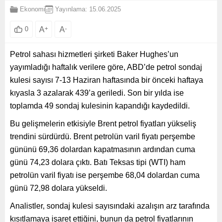
Ekonomi
Yayınlama: 15.06.2025
A
+
A
-
0
Petrol sahası hizmetleri şirketi Baker Hughes’un
yayımladığı haftalık verilere göre, ABD’de petrol sondaj
kulesi sayısı 7-13 Haziran haftasında bir önceki haftaya
kıyasla 3 azalarak 439’a geriledi. Son bir yılda ise
toplamda 49 sondaj kulesinin kapandığı kaydedildi.
Bu gelişmelerin etkisiyle Brent petrol fiyatları yükseliş
trendini sürdürdü. Brent petrolün varil fiyatı perşembe
gününü 69,36 dolardan kapatmasının ardından cuma
günü 74,23 dolara çıktı. Batı Teksas tipi (WTI) ham
petrolün varil fiyatı ise perşembe 68,04 dolardan cuma
günü 72,98 dolara yükseldi.
Analistler, sondaj kulesi sayısındaki azalışın arz tarafında
kısıtlamaya işaret ettiğini, bunun da petrol fiyatlarının