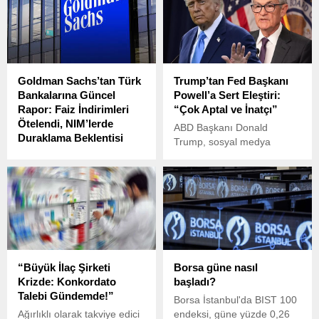
Hakan Kara, sosyal medya
olumsuz bir şekilde eşlik
üzerinden yaptığı açıklama
ediyor.
ile Türkiye’nin Merkez
Bankası rezervlerindeki
ciddi düşüşe dikkat çekti.
Goldman Sachs’tan Türk
Trump’tan Fed Başkanı
Bankalarına Güncel
Powell’a Sert Eleştiri:
Rapor: Faiz İndirimleri
“Çok Aptal ve İnatçı”
Ötelendi, NIM’lerde
ABD Başkanı Donald
Duraklama Beklentisi
Trump, sosyal medya
ABD merkezli yatırım
hesabından Fed Başkanı
bankası Goldman Sachs,
Jerome Powell’a yönelik
2025’in ilk çeyrek verileri ve
ağır eleştirilerde bulundu.
Türkiye ekonomisindeki son
gelişmeleri dikkate alarak
Türk bankaları hakkındaki
analizini güncelledi.
“Büyük İlaç Şirketi
Borsa güne nasıl
Krizde: Konkordato
başladı?
Talebi Gündemde!”
Borsa İstanbul'da BIST 100
Ağırlıklı olarak takviye edici
endeksi, güne yüzde 0,26