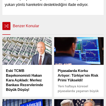
yukarı yönlü hareketini desteklediğini ifade ediyor.
Benzer Konular
Eski TCMB
Piyasalarda Korku
Başekonomisti Hakan
Artıyor: Türkiye’nin Risk
Kara Açıkladı: Merkez
Primi Yükseldi!
Bankası Rezervlerinde
Yeni haftaya küresel
Büyük Düşüş!
piyasalarda yaşanan büyük
Eski Türkiye Cumhuriyet
düşüşlerle başlarken,
Merkez Bankası (TCMB)
gelişmekte olan ülke
Başekonomisti Prof. Dr.
piyasaları da bu düşüşe