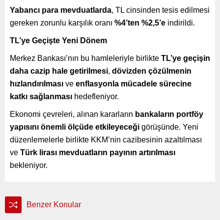
Yabancı para mevduatlarda
, TL cinsinden tesis edilmesi
gereken zorunlu karşılık oranı
%4’ten %2,5’e
indirildi.
TL’ye Geçişte Yeni Dönem
Merkez Bankası’nın bu hamleleriyle birlikte
TL’ye geçişin
daha cazip hale getirilmesi
,
dövizden çözülmenin
hızlandırılması
ve
enflasyonla mücadele sürecine
katkı sağlanması
hedefleniyor.
Ekonomi çevreleri, alınan kararların
bankaların portföy
yapısını önemli ölçüde etkileyeceği
görüşünde. Yeni
düzenlemelerle birlikte KKM’nin cazibesinin azaltılması
ve
Türk lirası mevduatların payının artırılması
bekleniyor.
Benzer Konular