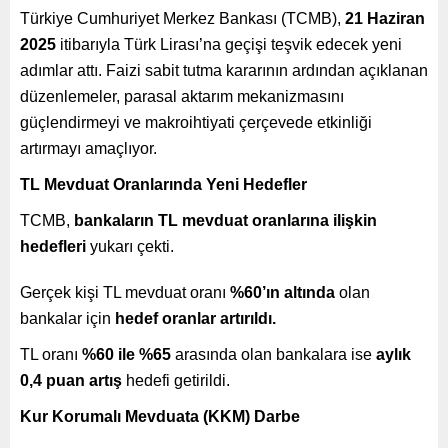
Türkiye Cumhuriyet Merkez Bankası (TCMB),
21 Haziran
2025
itibarıyla Türk Lirası’na geçişi teşvik edecek yeni
adımlar attı. Faizi sabit tutma kararının ardından açıklanan
düzenlemeler, parasal aktarım mekanizmasını
güçlendirmeyi ve makroihtiyati çerçevede etkinliği
artırmayı amaçlıyor.
TL Mevduat Oranlarında Yeni Hedefler
TCMB,
bankaların TL mevduat oranlarına ilişkin
hedefleri
yukarı çekti.
Gerçek kişi TL mevduat oranı
%60’ın altında
olan
bankalar için
hedef oranlar artırıldı.
TL oranı
%60 ile %65
arasında olan bankalara ise
aylık
0,4 puan artış
hedefi getirildi.
Kur Korumalı Mevduata (KKM) Darbe