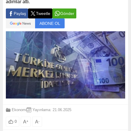
adımlar attı.
Paylaş
Tweetle
Gönder
ABONE OL
Ekonomi
Yayınlama: 21.06.2025
A
+
A
-
0