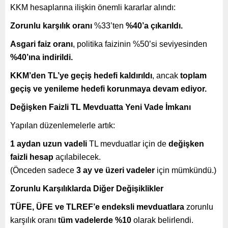
KKM hesaplarına ilişkin önemli kararlar alındı:
Zorunlu karşılık oranı
%33’ten
%40’a çıkarıldı.
Asgari faiz oranı
, politika faizinin %50’si seviyesinden
%40’ına indirildi.
KKM’den TL’ye geçiş hedefi kaldırıldı
, ancak
toplam
geçiş ve yenileme hedefi korunmaya devam ediyor.
Değişken Faizli TL Mevduatta Yeni Vade İmkanı
Yapılan düzenlemelerle artık:
1 aydan uzun vadeli
TL mevduatlar için de
değişken
faizli hesap
açılabilecek.
(Önceden sadece
3 ay ve üzeri vadeler
için mümkündü.)
Zorunlu Karşılıklarda Diğer Değişiklikler
TÜFE, ÜFE ve TLREF’e endeksli mevduatlara
zorunlu
karşılık oranı
tüm vadelerde %10
olarak belirlendi.