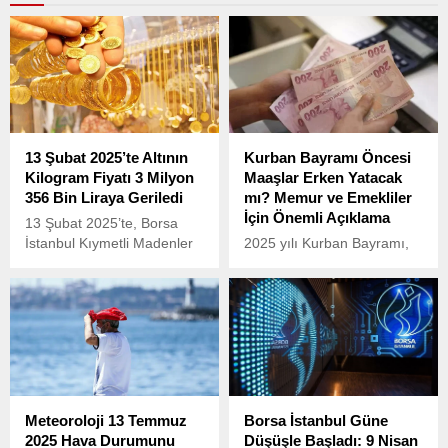
13 Şubat 2025’te Altının
Kurban Bayramı Öncesi
Kilogram Fiyatı 3 Milyon
Maaşlar Erken Yatacak
356 Bin Liraya Geriledi
mı? Memur ve Emekliler
İçin Önemli Açıklama
13 Şubat 2025’te, Borsa
İstanbul Kıymetli Madenler
2025 yılı Kurban Bayramı,
ve Kıymetli Taşlar
6-9 Haziran tarihleri
Piyasası’nda (KMKTP)
arasında kutlanacak.
standart altının kilogram
Bayram öncesinde memur
fiyatı 3 milyon 356 bin liraya
ve emekliler, maaşların
geriledi.
erken ödenip
ödenmeyeceğini merak
ediyor.
Meteoroloji 13 Temmuz
Borsa İstanbul Güne
2025 Hava Durumunu
Düşüşle Başladı: 9 Nisan