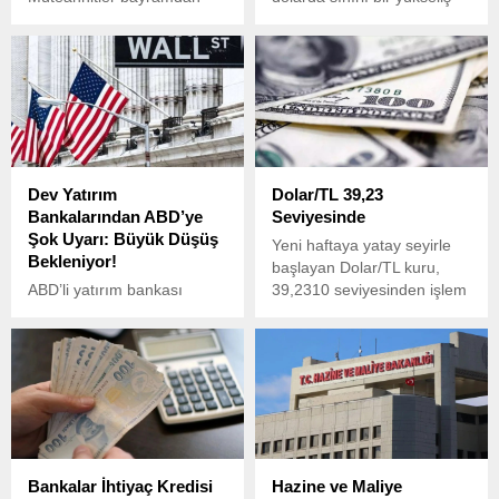
önce 50 kiloluk çimentonun
oldu. Cuma günü 32,39
torbasının 1750 TL’den 2
TL'de hareket eden dolar,
bin 500 TL’ye çıktığını
güne 32,42 TL'den başladı.
açıkladı. Maliyetten
Gram altın ise şu
bağımsız gelen zam
dakikalarda yüzde 1,24
nedeniyle konut üretiminin
artışla 2.358 liradan alıcı
duracağı belirtiliyor.
buluyor.
Dev Yatırım
Dolar/TL 39,23
Bankalarından ABD’ye
Seviyesinde
Şok Uyarı: Büyük Düşüş
Yeni haftaya yatay seyirle
Bekleniyor!
başlayan Dolar/TL kuru,
ABD’li yatırım bankası
39,2310 seviyesinden işlem
Goldman Sachs, ABD
görüyor.
ekonomisinin büyüme
tahminini önemli ölçüde
aşağı yönlü revize etti.
Bankalar İhtiyaç Kredisi
Hazine ve Maliye