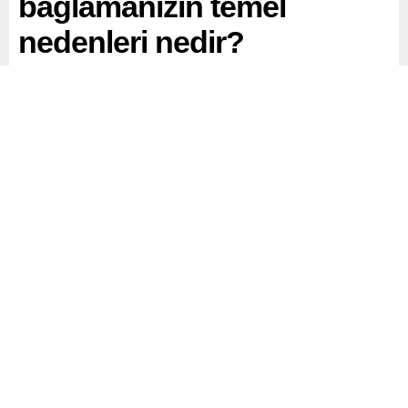
bağlamanızın temel
nedenleri nedir?
CHP Grup Başkanvekili Gökhan Günaydın, Hazine ve
Maliye Bakanı Mehmet Şimşek’e Bakanlığınız taşra
teşkilatlarını (Defterdarlıklar) Gelir İdaresi Başkanlığına
bağlamanızın temel nedenleri nedir? Teşkilat yapınızda
yapılan bu değişikliğin tüm bakanlık çalışanlarınız için
görevde yükselme, atanma şartları belirlenmiş midir?
sorularını yöneltti.
Paylaş
Tweetle
Gönder
ABONE OL