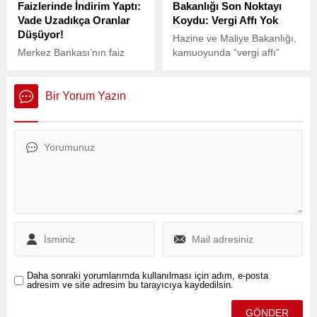
Faizlerinde İndirim Yaptı:
Bakanlığı Son Noktayı
Vade Uzadıkça Oranlar
Koydu: Vergi Affı Yok
Düşüyor!
Hazine ve Maliye Bakanlığı,
Merkez Bankası’nın faiz
kamuoyunda “vergi affı”
indirim süreci ve sıkı para
olarak adlandırılan
politikasına yönelik
yapılandırma
beklentiler bankacılık
düzenlemeleriyle ilgili çıkan
Bir Yorum Yazın
sektöründe hareketliliğe yol
iddiaları yalanladı. Bakanlık,
açtı.
“Herhangi bir vergi affı
çalışmamız
bulunmamaktadır”
açıklamasını yaptı.
Daha sonraki yorumlarımda kullanılması için adım, e-posta
adresim ve site adresim bu tarayıcıya kaydedilsin.