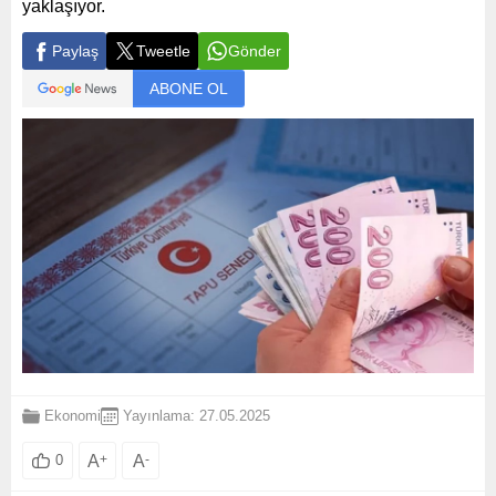
yaklaşıyor.
Paylaş
Tweetle
Gönder
ABONE OL
Ekonomi
Yayınlama: 27.05.2025
A
+
A
-
0