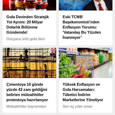
Gıda Devinden Stratejik
Eski TCMB
Yol Ayrımı: 20 Milyar
Başekonomisti’nden
Dolarlık Bölünme
Enflasyon Yorumu:
Gündemde!
‘Vatandaş Bu Yüzden
İnanmıyor’
Dünyaca ünlü gıda devi
Kraft Heinz, artan
Eski Türkiye Cumhuriyet
enflasyon, tüketici tercihleri
Merkez Bankası (TCMB)
ve rekabet baskısı
Başekonomisti Prof. Dr.
nedeniyle radikal bir
Hakan Kara, enflasyon
yeniden yapılanma planını
hedeflerinin neden güven
masaya yatırdı.
oluşturmadığını sosyal
medya üzerinden açıkladı.
Çimentoya 10 günde
Yüksek Enflasyon ve
yüzde 43 zam geldiğini
Gıda Harcamaları:
belirten müteahhitler
Tüketici İndirim
protestoya hazırlanıyor
Marketlerine Yöneliyor
Müteahhitler bayramdan
Son üç yıldır artan
önce 50 kiloluk çimentonun
enflasyonun etkisiyle,