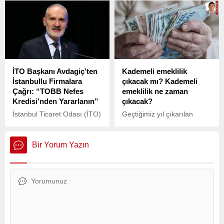
torbasının 1750 TL’den 2
yurttaşların bütçesinin
bin 500 TL’ye çıktığını
büyük bir kısmı gıda ve
açıkladı. Maliyetten
içecek harcamalarına
bağımsız gelen zam
ayrılmaya devam ediyor.
nedeniyle konut üretiminin
duracağı belirtiliyor.
İTO Başkanı Avdagiç’ten
Kademeli emeklilik
İstanbullu Firmalara
çıkacak mı? Kademeli
Çağrı: “TOBB Nefes
emeklilik ne zaman
Kredisi’nden Yararlanın”
çıkacak?
İstanbul Ticaret Odası (İTO)
Geçtiğimiz yıl çıkarılan
Başkanı Şekib Avdagiç,
Emeklilikte Yaşa Takılanlar
İstanbul’daki işletmeleri
düzenlemesini (EYT)
TOBB Nefes Kredisi’ne
kaçıranlar için son
Bir Yorum Yazın
başvurmaya davet etti.
haftalarda kademeli
Avdagiç, “İstanbullu
emeklilik yasası gündeme
işletmeleri tam zamanında
geldi. Peki, Kademeli
devreye giren TOBB Nefes
emeklilik çıkacak mı?
Kredisi’nden yararlanmaya
Kademeli emeklilik ne
çağırıyorum” ifadelerini
zaman çıkacak?
kullandı.