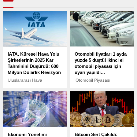
IATA, Küresel Hava Yolu
Otomobil fiyatları 1 ayda
Şirketlerinin 2025 Kar
yüzde 5 düştü! İkinci el
Tahminini Düşürdü: 600
otomobil piyasası için
Milyon Dolarlık Revizyon
uyarı yapıldı…
Uluslararası Hava
'Otomobil Piyasası
Taşımacılığı Birliği (IATA),
Görünümü' raporu
2025 yılına ilişkin küresel
açıklandı. BETAM
hava yolu şirketlerinin net
tarafından
kar beklentisini 600 milyon
sahibinden.com'da
dolar düşürerek 36 milyar
yayımlanan ilanlardan
dolara revize etti.
hareketle hazırlanan ve
ikinci el otomobil piyasasına
ilişkin verilerin yer aldığı
Ekonomi Yönetimi
Bitcoin Sert Çakıldı:
raporda fiyatların reel olarak