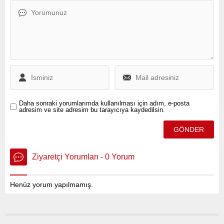
masrafı gelirimin yüzde
onuna dek geliyor” diyor.
Satıcılar ise müşterilerin
fiyatlara tepki gösterdiğini
söylüyor.
Daha sonraki yorumlarımda kullanılması için adım, e-posta
adresim ve site adresim bu tarayıcıya kaydedilsin.
Ziyaretçi Yorumları - 0 Yorum
Henüz yorum yapılmamış.