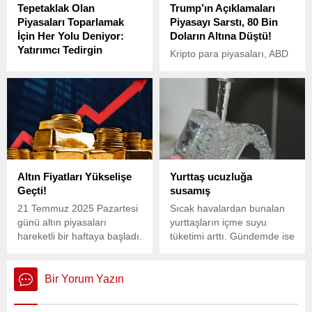
Tepetaklak Olan
Trump’ın Açıklamaları
düştüğü görüldü. İkinci el
Piyasaları Toparlamak
Piyasayı Sarstı, 80 Bin
otomobil piyasası için uyarı
İçin Her Yolu Deniyor:
Doların Altına Düştü!
yapıldı...
Yatırımcı Tedirgin
Kripto para piyasaları, ABD
İstanbul Büyükşehir
Başkanı Donald Trump’ın
Belediye Başkanı Ekrem
açıklamaları sonrası büyük
İmamoğlu ve diğer belediye
bir sarsıntı yaşadı.
yöneticilerinin
tutuklanmasının ardından
mali piyasalarda yaşanan
dalgalanmalar devam
ediyor.
Altın Fiyatları Yükselişe
Yurttaş ucuzluğa
Geçti!
susamış
21 Temmuz 2025 Pazartesi
Sıcak havalardan bunalan
günü altın piyasaları
yurttaşların içme suyu
hareketli bir haftaya başladı.
tüketimi arttı. Gündemde ise
su fiyatları var. Artan
enflasyonla her şey gibi
yükselen su fiyatlarının da
Bir Yorum Yazın
kendisini etkilediğini
söyleyen yurttaş, “Su