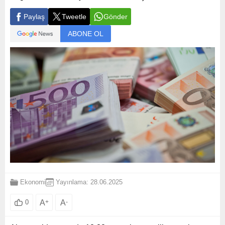
Paylaş
Tweetle
Gönder
ABONE OL
Ekonomi
Yayınlama: 28.06.2025
A
+
A
-
0