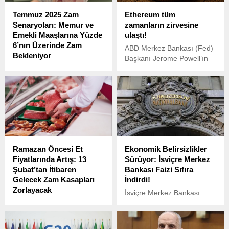
Temmuz 2025 Zam
Ethereum tüm
Senaryoları: Memur ve
zamanların zirvesine
Emekli Maaşlarına Yüzde
ulaştı!
6’nın Üzerinde Zam
ABD Merkez Bankası (Fed)
Bekleniyor
Başkanı Jerome Powell’ın
Temmuz 2025’te memur ve
faiz indirimi sinyalleri
emekli maaşlarına
vermesi, kripto para
yapılacak zam oranları,
piyasalarında büyük
enflasyon farkı ve toplu
hareketlilik yarattı.
sözleşme zammı göz
önünde bulundurularak
şekilleniyor. Şu anki verilere
göre, maaşlara toplamda
Ramazan Öncesi Et
Ekonomik Belirsizlikler
yüzde 6’nın üzerinde bir
Fiyatlarında Artış: 13
Sürüyor: İsviçre Merkez
artış gelmesi bekleniyor.
Şubat’tan İtibaren
Bankası Faizi Sıfıra
Gelecek Zam Kasapları
İndirdi!
Zorlayacak
İsviçre Merkez Bankası
Ramazan ayı öncesinde et
(SNB), küresel ekonomik
fiyatlarıyla ilgili endişeler
belirsizliklerin ve azalan
artarken, karkas et
enflasyonist baskıların