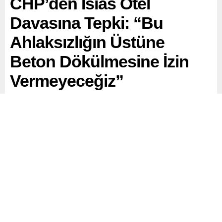
CHP’den İsias Otel
Davasına Tepki: “Bu
Ahlaksızlığın Üstüne
Beton Dökülmesine İzin
Vermeyeceğiz”
Cumhuriyet Halk Partisi (CHP) İzmir Milletvekili Sevda
Erdan Kılıç, 6 Şubat 2023 depremlerinde Adıyaman’da
yıkılan Grand İsias Oteli’ne ilişkin davada istinaf
mahkemesinin verdiği karara sert tepki gösterdi.
Paylaş
Tweetle
Gönder
ABONE OL