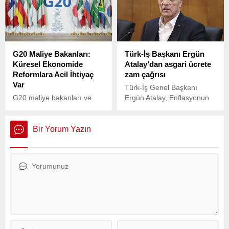
fiyatlarında yaşanan
etkisiyle politika faizini sıfıra
yükseliş esnafı olumsuz
çekti.
etkiliyor.
G20 Maliye Bakanları:
Türk-İş Başkanı Ergün
Küresel Ekonomide
Atalay’dan asgari ücrete
Reformlara Acil İhtiyaç
zam çağrısı
Var
Türk-İş Genel Başkanı
G20 maliye bakanları ve
Ergün Atalay, Enflasyonun
merkez bankası başkanları,
bu kadar ezdiği bir dönem
küresel ekonominin karşı
görmemiştim,
karşıya olduğu belirsizlikler
yaşamamıştım. 25 yıldır
Bir Yorum Yazın
ve karmaşık zorluklar
böyle bir sıkıntı görmedim
karşısında yapısal
diyerek enflasyondaki
reformların kaçınılmaz
yükselişin durdurulması
olduğunu vurguladı.
gerektiğini ve asgari ücrete
ara zam yapılmak zorunda
olduğunu belirtti.