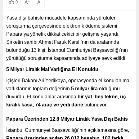
A
+
A
-
0
Yasa dışı bahisle mücadele kapsamında yürütülen
soruşturma çerçevesinde elektronik ödeme sistemi
Papara’ya yönelik dikkat çekici bir gelişme yaşandı.
Şirketin sahibi Ahmet Faruk Karslı’nın da aralarında
bulunduğu 13 kişi, İstanbul Cumhuriyet Başsavcılığı’nın
yürüttüğü soruşturma kapsamında adliyeye sevk edildi.
5 Milyar Liralık Mal Varlığına El Konuldu
İçişleri Bakanı Ali Yerlikaya, operasyonda el konulan mal
varlıklarının toplam değerinin
5 milyar lira
olduğunu
duyurdu. El konulanlar arasında
bir yat, beş tekne, üç
kiralık kasa, 74 araç ve yedi daire
bulunuyor.
Papara Üzerinden 12,8 Milyar Liralık Yasa Dışı Bahis
İstanbul Cumhuriyet Başsavcılığı’nın açıklamasına göre,
Papara üzerinden açılan 26.012 hesabın
,
102 farklı