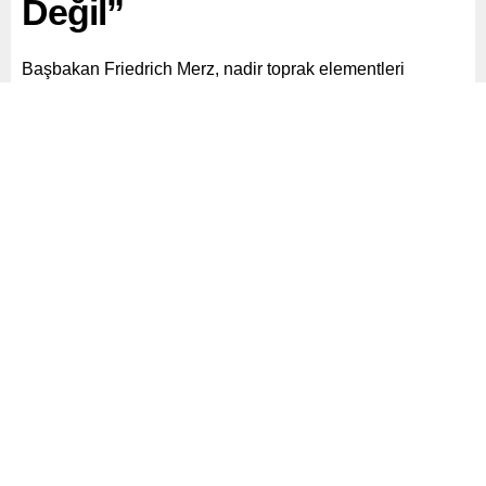
Değil”
Başbakan Friedrich Merz, nadir toprak elementleri
konusundaki ABD-Çin anlaşmasını memnuniyetle
karşıladı ve Avrupa için tehdit değil fırsat olduğunu
söyledi.
Paylaş
Tweetle
Gönder
ABONE OL