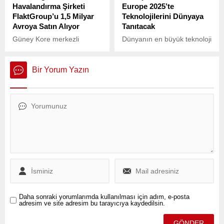
Havalandırma Şirketi
Europe 2025’te
FlaktGroup’u 1,5 Milyar
Teknolojilerini Dünyaya
Avroya Satın Alıyor
Tanıtacak
Güney Kore merkezli
Dünyanın en büyük teknoloji
teknoloji devi Samsung
fuarlarından biri olan GITEX
Electronics, Almanya’nın
Europe 2025, 21-23 Mayıs
önde gelen havalandırma,
tarihleri arasında
Bir Yorum Yazın
ısıtma ve iklimlendirme
Almanya’nın Berlin kentinde
sistemleri üreticisi
düzenlenecek. Yapay
FlaktGroup’u satın almak
zekanın ana tema olarak
için 1,5 milyar avro
belirlendiği etkinlikte, 67
karşılığında anlaşmaya
ülkeden 1400’ün üzerinde
vardı.
teknoloji şirketi boy
gösterecek.
Daha sonraki yorumlarımda kullanılması için adım, e-posta
adresim ve site adresim bu tarayıcıya kaydedilsin.