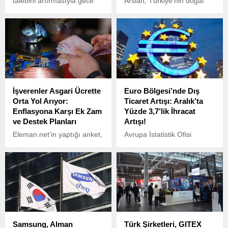
talebini artırmasıyla gece
Arslan, Türkiye'nin doğal
saatlerinde ons başına
gazda arz-talep köprüsünün
2.400 doların üzerine kadar
tam merkezinde yer aldığını
çıktı. İşte çeyrek altın,
belirterek, Kanun değişikliği
Cumhuriyet altını, ons altın
ile Türkiye'nin ithal ettiği
fiyatları...
doğal gazı veya keşifler
sonucu üretilen yerli gazı
sıvılaştırarak ülkelere ihraç
etmesi hedefleniyor dedi.
İşverenler Asgari Ücrette
Euro Bölgesi’nde Dış
Orta Yol Arıyor:
Ticaret Artışı: Aralık’ta
Enflasyona Karşı Ek Zam
Yüzde 3,7’lik İhracat
ve Destek Planları
Artışı!
Eleman.net’in yaptığı anket,
Avrupa İstatistik Ofisi
işverenlerin asgari ücret
(Eurostat), 2024 yılı Aralık
artışından daha fazla zam
ayına ait Euro Bölgesi ve
yapmayı düşündüklerini
Avrupa Birliği (AB) dış
ortaya koydu.
ticaret verilerini yayımladı.
Samsung, Alman
Türk Şirketleri, GITEX