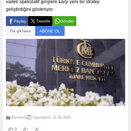
vadeli spekülatif girişlere karşı yeni bir strateji
geliştirdiğini gösteriyor.
Paylaş
Tweetle
Gönder
ABONE OL
Ekonomi
Yayınlama: 11.06.2025
A
+
A
-
0