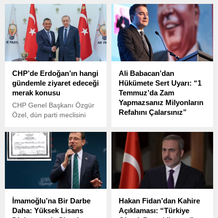
Başbakanı Donald Tusk ile
öncesinde gündeme ilişkin
yaptığı görüşme sonrasında
açıklamalarda bulundu.
düzenlenen ortak basın
toplantısında önemli
açıklamalarda bulundu.
CHP’de Erdoğan’ın hangi
Ali Babacan’dan
gündemle ziyaret edeceği
Hükümete Sert Uyarı: “1
merak konusu
Temmuz’da Zam
Yapmazsanız Milyonların
CHP Genel Başkanı Özgür
Refahını Çalarsınız”
Özel, dün parti meclisini
topladı. Toplantılarda
DEVA Partisi Genel Başkanı
normalleşme sürecinden
Ali Babacan, Eskişehir’de
belediyelerin çalışmalarına
katıldığı bir televizyon
kadar pek çok konu ele
programında gündeme dair
alındı.
önemli açıklamalarda
bulundu.
İmamoğlu’na Bir Darbe
Hakan Fidan’dan Kahire
Daha: Yüksek Lisans
Açıklaması: “Türkiye