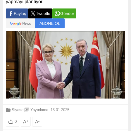
yapmayı planlıyor.
Paylaş
Tweetle
Gönder
ABONE OL
Siyaset
Yayınlama: 13.01.2025
A
+
A
-
0