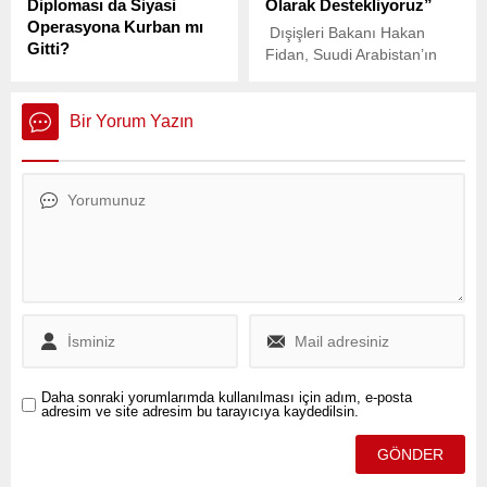
Diploması da Siyasi
Olarak Destekliyoruz”
Operasyona Kurban mı
Dışişleri Bakanı Hakan
Gitti?
Fidan, Suudi Arabistan’ın
İstanbul Büyükşehir
Cidde şehrinde düzenlenen
Belediye Başkanı ve
İslam İşbirliği Teşkilatı (İİT)
Cumhurbaşkanı adayı
Olağanüstü Dışişleri
Bir Yorum Yazın
Ekrem İmamoğlu’na yönelik
Bakanları Konseyi
yürütülen siyasi
Toplantısı’nda önemli
operasyonlarda yeni bir
açıklamalarda bulundu.
perde daha açıldı.
Daha sonraki yorumlarımda kullanılması için adım, e-posta
adresim ve site adresim bu tarayıcıya kaydedilsin.