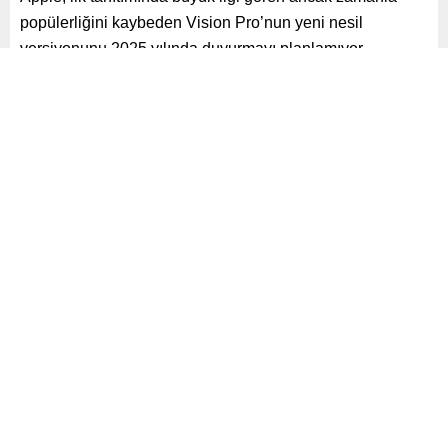
popülerliğini kaybeden Vision Pro’nun yeni nesil
versiyonunu 2025 yılında duyurmayı planlamıyor.
Paylaş
Tweetle
Gönder
ABONE OL
Yayınlama: 13.01.2025