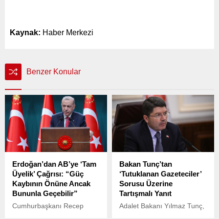
Kaynak:
Haber Merkezi
Benzer Konular
Erdoğan’dan AB’ye ‘Tam
Bakan Tunç’tan
Üyelik’ Çağrısı: “Güç
‘Tutuklanan Gazeteciler’
Kaybının Önüne Ancak
Sorusu Üzerine
Bununla Geçebilir”
Tartışmalı Yanıt
Cumhurbaşkanı Recep
Adalet Bakanı Yılmaz Tunç,
Tayyip Erdoğan, Polonya
AKP grup toplantısı