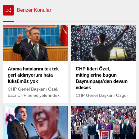
Benzer Konular
Atama hatalarını tek tek
CHP lideri Özel,
geri aldırıyorum hata
mitinglerine bugün
lüksümüz yok
Bayrampaşa’dan devam
edecek
CHP Genel Başkanı Özel,
bazı CHP belediyelerindeki
CHP Genel Başkanı Özgür
üst düzey atamalarda
Özel, erken seçim ve
'belediye başkanlarının
cumhurbaşkanı adayı
kendi yakın çevresinden
Ekrem İmamoğlu’na
seçildiği' eleştirilerine ilişkin
özgürlük istediği mitingler
''Atama hatalarını tek tek
kapsamında bugün
geri aldırıyorum hata
Bayrampaşa’da olacak.
lüksümüz yok'' açıklamasını
Özel, mitinglerine cuma