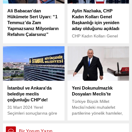
yaptı.
günü Kırşehir’de devam
Ali Babacan’dan
Aylin Nazlıaka, CHP
edecek. Sonrasında
Hükümete Sert Uyarı: “1
Kadın Kolları Genel
Nevşehir’de Hacı Bektaş-ı
Temmuz’da Zam
Başkanlığı için yeniden
Veli anma törenlerine
Yapmazsanız Milyonların
aday olduğunu açıkladı
katılacak.
Refahını Çalarsınız”
CHP Kadın Kolları Genel
DEVA Partisi Genel Başkanı
Başkanı Aylin Nazlıaka,
Ali Babacan, Eskişehir’de
Kadın Kolları Genel
katıldığı bir televizyon
Başkanlığı için yeniden
programında gündeme dair
aday olduğunu açıkladı.
önemli açıklamalarda
Nazlıaka, “Her gün evde,
bulundu.
işte, sokakta, otobüste
öldürülen, tacize tecavüze
uğrayan kız kardeşlerimizin
İstanbul ve Ankara'da
Yeni Dokunulmazlık
hakkını savunmak için
belediye meclis
Dosyaları Meclis’te
adayım. Kadınların nasıl
çoğunluğu CHP'de!
giyineceğinden, nasıl
Türkiye Büyük Millet
konuşacağına; kaç çocuk
31 Mart 2024 Yerel
Meclisi’ndeki muhalefet
doğuracağından ne zaman
Seçimleri sonuçlarına göre
partilerine yönelik hamleler,
evleneceğine kadar dikte
Türkiye geneli en fazla oy
özellikle “dokunulmazlık”
eden, bize ‘itaat et,...
alan parti Cumhuriyet Halk
hakkı üzerinden devam
Partisi (CHP) oldu.
ediyor.
Bir Yorum Yazın