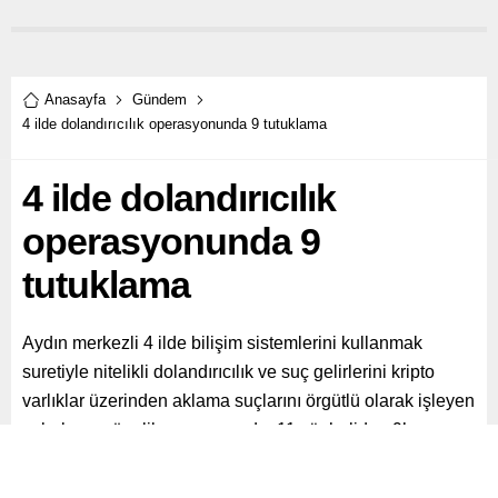
Anasayfa
Gündem
4 ilde dolandırıcılık operasyonunda 9 tutuklama
4 ilde dolandırıcılık
operasyonunda 9
tutuklama
Aydın merkezli 4 ilde bilişim sistemlerini kullanmak
suretiyle nitelikli dolandırıcılık ve suç gelirlerini kripto
varlıklar üzerinden aklama suçlarını örgütlü olarak işleyen
şebekeye yönelik operasyonda, 11 şüpheliden 9’u
gözaltına alındı. Şüphelilerin işlem hacminin 9 milyar 411
milyon 527 bin 142 TL olduğu belirlendi. Mahkemeye