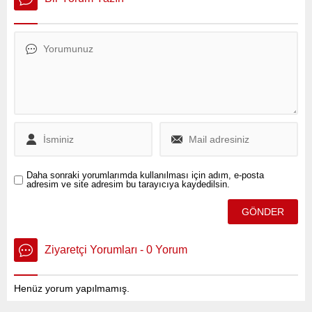
İstanbul'da CHP'nin adayı
Ekrem İmamoğlu
kazanırken Ankara'da yine
CHP'nin adayı Mansur
Yavaş fark atarak yarışı
tamamladı. Peki İstanbul ve
Ankara'da belediye meclis
çoğunluğu hangi partinin
oldu? İşte ayrıntılar...
Daha sonraki yorumlarımda kullanılması için adım, e-posta
adresim ve site adresim bu tarayıcıya kaydedilsin.
Ziyaretçi Yorumları - 0 Yorum
Henüz yorum yapılmamış.