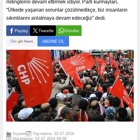
mitinglerini devam ettirmek istiyor. Parti kurmayları,
“Ülkede yaşanan sorunlar çözülmedikçe, biz insanların
sıkıntılarını anlatmaya devam edeceğiz” dedi.
Paylaş
Tweetle
Gönder
ABONE OL
Siyaset
Yayınlama: 02.07.2024
Düzenleme: 02.07.2024 09:00