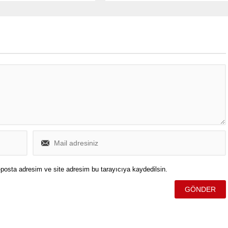
nda gündeme gelen
temasıyla hayata geçireceği
ikleşme adımları” ile ilgili
“Terörsüz Türkiye İçin Milli Birlik ve
artisinin duruşunu açıkladı.
Dayanışma Buluşmaları” projesini
duyurdu.
posta adresim ve site adresim bu tarayıcıya kaydedilsin.