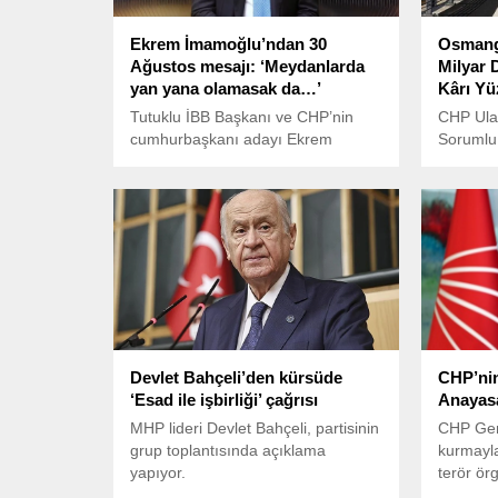
Ekrem İmamoğlu’ndan 30
Osmang
Ağustos mesajı: ‘Meydanlarda
Milyar 
yan yana olamasak da…’
Kârı Yü
Tutuklu İBB Başkanı ve CHP’nin
CHP Ulaş
cumhurbaşkanı adayı Ekrem
Sorumlu
İmamoğlu’nun sosyal medya
Ulaş Kar
platformu X hesabından, yapay
Bakanı A
zeka ile hazırlanmış özel bir 30
yanıtlam
Ağustos Zafer Bayramı mesajı
sunduğu
paylaşıldı.
Osmanga
maliyeti
gündeme
Devlet Bahçeli’den kürsüde
CHP’nin
‘Esad ile işbirliği’ çağrısı
Anayasa
MHP lideri Devlet Bahçeli, partisinin
CHP Gen
grup toplantısında açıklama
kurmayla
yapıyor.
terör ör
Öcalan’ı