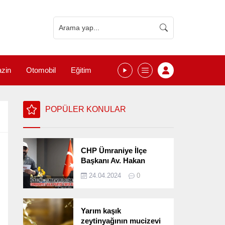
zin
Otomobil
Eğitim
POPÜLER KONULAR
CHP Ümraniye İlçe
Başkanı Av. Hakan
Kızılelma 31 Mart Yerel
24.04.2024
0
Seçimlerini
Değerlendirdi
Yarım kaşık
zeytinyağının mucizevi