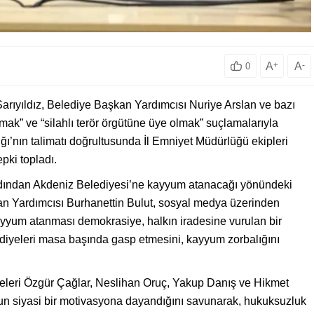
A
+
A
-
0
rıyıldız, Belediye Başkan Yardımcısı Nuriye Arslan ve bazı
mak” ve “silahlı terör örgütüne üye olmak” suçlamalarıyla
ğı’nın talimatı doğrultusunda İl Emniyet Müdürlüğü ekipleri
pki topladı.
ardından Akdeniz Belediyesi’ne kayyum atanacağı yönündeki
kan Yardımcısı Burhanettin Bulut, sosyal medya üzerinden
ayyum atanması demokrasiye, halkın iradesine vurulan bir
ediyeleri masa başında gasp etmesini, kayyum zorbalığını
eleri Özgür Çağlar, Neslihan Oruç, Yakup Danış ve Hikmet
un siyasi bir motivasyona dayandığını savunarak, hukuksuzluk