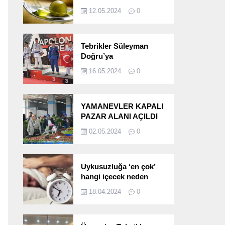
etkileri!
12.05.2024
0
Tebrikler Süleyman
Doğru’ya
16.05.2024
0
YAMANEVLER KAPALI
PAZAR ALANI AÇILDI
02.05.2024
0
Uykusuzluğa ‘en çok’
hangi içecek neden
oluyor?
18.04.2024
0