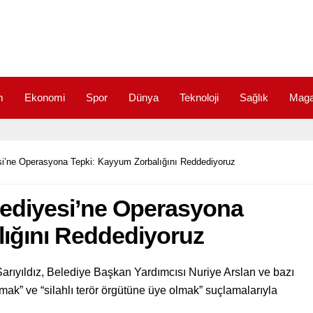
m
Ekonomi
Spor
Dünya
Teknoloji
Sağlık
Maga
i’ne Operasyona Tepki: Kayyum Zorbalığını Reddediyoruz
ediyesi’ne Operasyona
ığını Reddediyoruz
rıyıldız, Belediye Başkan Yardımcısı Nuriye Arslan ve bazı
mak” ve “silahlı terör örgütüne üye olmak” suçlamalarıyla