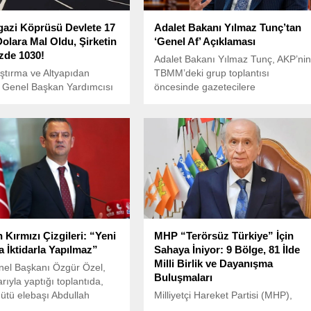
azi Köprüsü Devlete 17
Adalet Bakanı Yılmaz Tunç’tan
Dolara Mal Oldu, Şirketin
‘Genel Af’ Açıklaması
zde 1030!
Adalet Bakanı Yılmaz Tunç, AKP’ni
tırma ve Altyapıdan
TBMM’deki grup toplantısı
 Genel Başkan Yardımcısı
öncesinde gazetecilere
asu, Ulaştırma ve Altyapı
açıklamalarda bulundu.
bdulkadir Uraloğlu’nun
ası istemiyle TBMM’ye
 soru önergesinde,
zi Köprüsü’nün kamuya
ni ve şirkete sağlanan kârı
 taşıdı.
 Kırmızı Çizgileri: “Yeni
MHP “Terörsüz Türkiye” İçin
 İktidarla Yapılmaz”
Sahaya İniyor: 9 Bölge, 81 İlde
Milli Birlik ve Dayanışma
el Başkanı Özgür Özel,
Buluşmaları
rıyla yaptığı toplantıda,
gütü elebaşı Abdullah
Milliyetçi Hareket Partisi (MHP),
n silah bırakma çağrısı
“Asırlık Birlik, Sonsuz Kardeşlik”