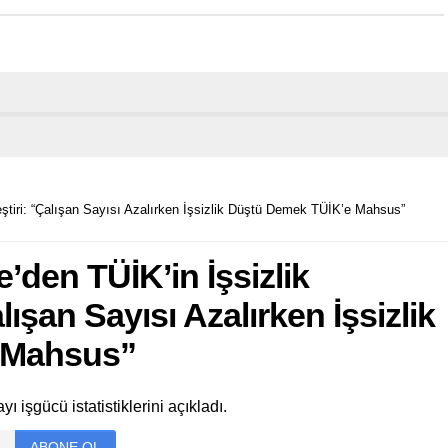
leştiri: “Çalışan Sayısı Azalırken İşsizlik Düştü Demek TÜİK’e Mahsus”
’den TÜİK’in İşsizlik
alışan Sayısı Azalırken İşsizlik
 Mahsus”
 işgücü istatistiklerini açıkladı.
ABONE OL