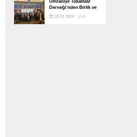
Ümraniye Tokatlılar
Derneği’nden Birlik ve
Beraberlik Dolu İftar
28.03.2024
0
Programı