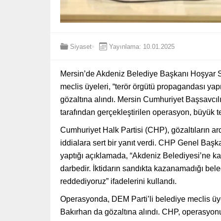
Siyaset
Yayınlama: 10.01.2025
Mersin’de Akdeniz Belediye Başkanı Hoşyar Sa
meclis üyeleri, “terör örgütü propagandası yap
gözaltına alındı. Mersin Cumhuriyet Başsavcılı
tarafından gerçekleştirilen operasyon, büyük te
Cumhuriyet Halk Partisi (CHP), gözaltıların 
iddialara sert bir yanıt verdi. CHP Genel Baş
yaptığı açıklamada, “Akdeniz Belediyesi’ne k
darbedir. İktidarın sandıkta kazanamadığı bel
reddediyoruz” ifadelerini kullandı.
Operasyonda, DEM Parti’li belediye meclis üy
Bakırhan da gözaltına alındı. CHP, operasyon