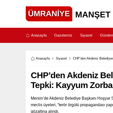
Anasayfa
Gazetemiz
Siyaset
Günde
Anasayfa
Siyaset
CHP’den Akdeniz Belediyes
CHP’den Akdeniz Bel
Tepki: Kayyum Zorbal
Mersin’de Akdeniz Belediye Başkanı Hoşyar Sa
meclis üyeleri, “terör örgütü propagandası yap
gözaltına alındı.