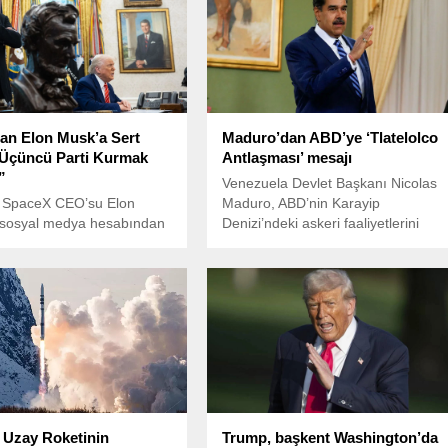
an Elon Musk’a Sert
Maduro’dan ABD’ye ‘Tlatelolco
“Üçüncü Parti Kurmak
Antlaşması’ mesajı
”
Venezuela Devlet Başkanı Nicolas
e SpaceX CEO’su Elon
Maduro, ABD’nin Karayip
 sosyal medya hesabından
Denizi’ndeki askeri faaliyetlerini
 Partisi”ni kurduğunu
“Tlatelolco Antlaşması’na aykırı”
sının ardından, ABD eski
olarak nitelendirdi.
Donald Trump’tan sert bir
 geldi.
Uzay Roketinin
Trump, başkent Washington’da