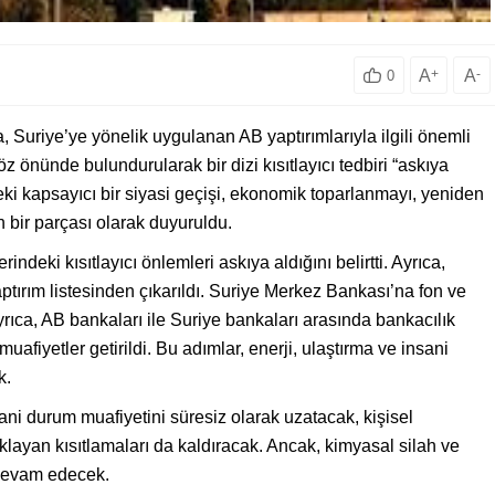
A
+
A
-
0
 Suriye’ye yönelik uygulanan AB yaptırımlarıyla ilgili önemli
öz önünde bulundurularak bir dizi kısıtlayıcı tedbiri “askıya
eki kapsayıcı bir siyasi geçişi, ekonomik toparlanmayı, yeniden
n bir parçası olarak duyuruldu.
indeki kısıtlayıcı önlemleri askıya aldığını belirtti. Ayrıca,
tırım listesinden çıkarıldı. Suriye Merkez Bankası’na fon ve
rıca, AB bankaları ile Suriye bankaları arasında bankacılık
muafiyetler getirildi. Bu adımlar, enerji, ulaştırma ve insani
k.
ani durum muafiyetini süresiz olarak uzatacak, kişisel
klayan kısıtlamaları da kaldıracak. Ancak, kimyasal silah ve
r devam edecek.