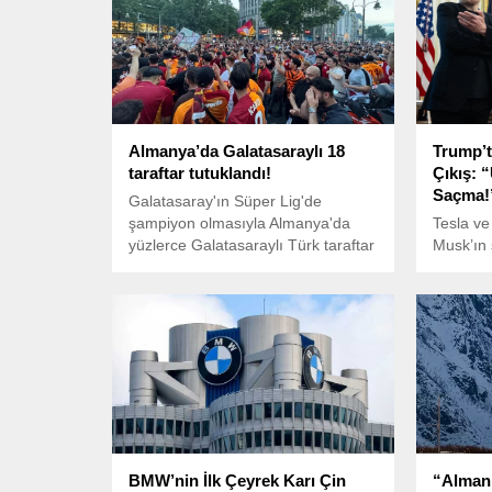
Almanya’da Galatasaraylı 18
Trump’t
taraftar tutuklandı!
Çıkış: 
Saçma!
Galatasaray'ın Süper Lig'de
şampiyon olmasıyla Almanya'da
Tesla v
yüzlerce Galatasaraylı Türk taraftar
Musk’ın
meydanlarda eğlendi. Alman polisi,
“Amerika
havai fişek patlatıp taşkınlık çıkaran
duyurma
18 Galatasaray taraftarını tutukladı.
Başkanı 
açıklama
BMW’nin İlk Çeyrek Karı Çin
“Alman 