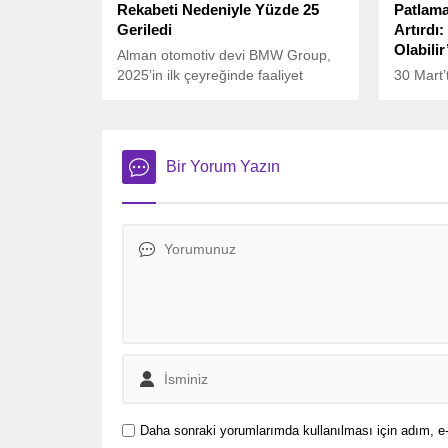
Rekabeti Nedeniyle Yüzde 25
Patlama
Geriledi
Artırdı:
Olabilir
Alman otomotiv devi BMW Group,
2025’in ilk çeyreğinde faaliyet
30 Mart’
karında sert bir düşüş yaşadı.
Üssü’nde
uydu gö
Spectrum
sadece 3
Bir Yorum Yazın
bölgedeki 
endişele
Daha sonraki yorumlarımda kullanılması için adım, e-