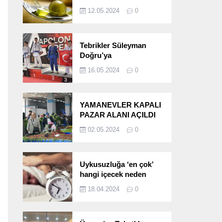
etkileri!
12.05.2024
0
Tebrikler Süleyman
Doğru’ya
16.05.2024
0
YAMANEVLER KAPALI
PAZAR ALANI AÇILDI
02.05.2024
0
Uykusuzluğa ‘en çok’
hangi içecek neden
oluyor?
18.04.2024
0