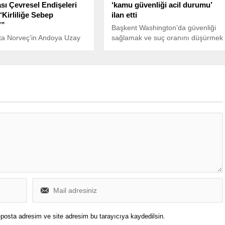
sı Çevresel Endişeleri
‘kamu güvenliği acil durumu’
 ‘Kirliliğe Sebep
ilan etti
’”
Başkent Washington’da güvenliği
ta Norveç’in Andoya Uzay
sağlamak ve suç oranını düşürmek
n fırlatılan ve Avrupa’dan
amacıyla
ndermeyi amaçlayan
 roketinin, kalkıştan
0 saniye sonra patlaması,
çevre kirliliğiyle ilgili
ri yeniden gündeme getirdi.
posta adresim ve site adresim bu tarayıcıya kaydedilsin.