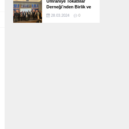
Ümraniye Tokatlılar
Derneği’nden Birlik ve
Beraberlik Dolu İftar
28.03.2024
0
Programı