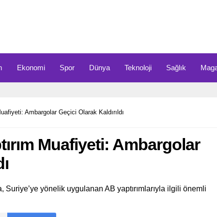
m
Ekonomi
Spor
Dünya
Teknoloji
Sağlık
Maga
afiyeti: Ambargolar Geçici Olarak Kaldırıldı
tırım Muafiyeti: Ambargolar
dı
 Suriye’ye yönelik uygulanan AB yaptırımlarıyla ilgili önemli