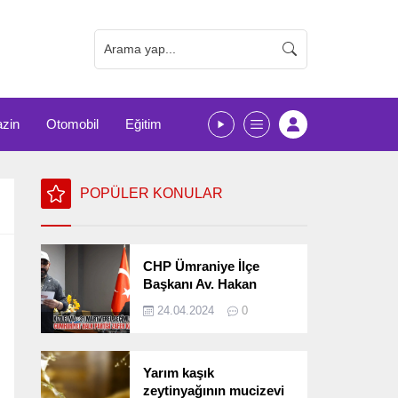
zin
Otomobil
Eğitim
POPÜLER KONULAR
CHP Ümraniye İlçe
Başkanı Av. Hakan
Kızılelma 31 Mart Yerel
24.04.2024
0
Seçimlerini
Değerlendirdi
Yarım kaşık
zeytinyağının mucizevi