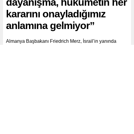
dayanışma, hükümetin her
kararını onayladığımız
anlamına gelmiyor”
Almanya Başbakanı Friedrich Merz, İsrail’in yanında
durmaya devam ettiklerini ancak bu dayanışmanın, İsrail
hükümetinin aldığı tüm kararları onayladıkları anlamına
gelmediğini söyledi.
Paylaş
Tweetle
Gönder
ABONE OL