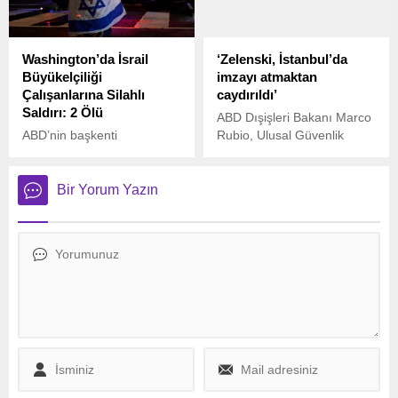
uyarısında bulundu.
bölgede artan güvenlik
risklerini gösterdi.
Washington’da İsrail
‘Zelenski, İstanbul’da
Büyükelçiliği
imzayı atmaktan
Çalışanlarına Silahlı
caydırıldı’
Saldırı: 2 Ölü
ABD Dışişleri Bakanı Marco
ABD’nin başkenti
Rubio, Ulusal Güvenlik
Washington’da İsrail
Danışmanı Mike Waltz ve
Büyükelçiliği çalışanlarına
ABD’nin Ortadoğu Temsilcisi
yönelik düzenlenen silahlı
Steve Witkoff’un, Rusya-
Bir Yorum Yazın
saldırıda 2 kişi hayatını
Ukrayna savaşını sona
kaybetti. Olay, Yahudi
erdirmek için müzakere
Müzesi yakınlarında
sürecini görüşmek amacıyla
meydana geldi.
Suudi Arabistan’ın başkenti
Riyad’da Rus yetkilileriyle
bir araya gelmesi
bekleniyor.