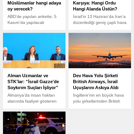
Müslümanlar hangi adaya
Karşıya: Hangi Ordu
oy verecek?
Hangi Alanda Üstün?
ABD’de yapılan ankette, 5
İsrail’in 13 Haziran’da İran’a
Kasım’da yapılacak
düzenlediği geniş çaplı hava
başkanlık seçimlerinde
saldırısı sonrası iki ülke
ülkedeki Müslüman
arasında sıcak çatışma riski
seçmenlerin yüzde
artarken, Global Firepower
29,4'ünün Demokrat Parti
2025 verileri ışığında askeri
adayı Kamala Harris’e oy
güç dengesi yeniden
vermeyi düşündüğü ortaya
gündeme geldi.
çıktı.
Alman Uzmanlar ve
Dev Hava Yolu Şirketi
STK’lar: “İsrail Gazze’de
British Airways, İsrail
Soykırım Suçları İşliyor”
Uçuşlarını Askıya Aldı
Almanya’da insan hakları
İngiltere’nin en büyük hava
alanında faaliyet gösteren
yolu şirketlerinden British
kurumlar ve
Airways, İsrail’e yönelik tüm
akademisyenler, İsrail’in
uçuşlarını temmuz ayı
Gazze Şeridi’nde yürüttüğü
sonuna kadar askıya
askeri operasyonların
aldığını duyurdu. Şirket,
soykırım boyutuna ulaştığı
kararın gerekçesi olarak