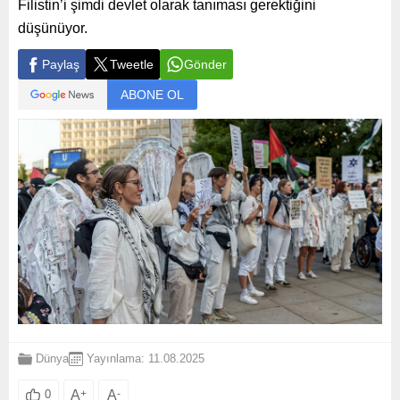
Filistin’i şimdi devlet olarak tanıması gerektiğini
düşünüyor.
Paylaş
Tweetle
Gönder
ABONE OL
Dünya
Yayınlama: 11.08.2025
A
+
A
-
0