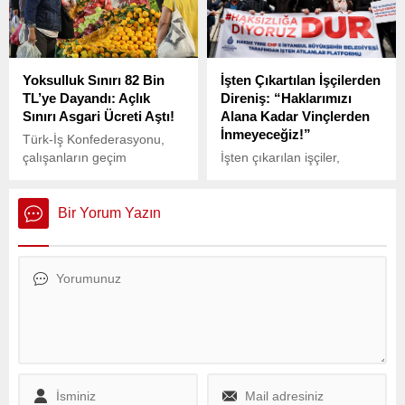
Yoksulluk Sınırı 82 Bin
İşten Çıkartılan İşçilerden
TL’ye Dayandı: Açlık
Direniş: “Haklarımızı
Sınırı Asgari Ücreti Aştı!
Alana Kadar Vinçlerden
İnmeyeceğiz!”
Türk-İş Konfederasyonu,
çalışanların geçim
İşten çıkarılan işçiler,
koşullarını gözler önüne
maaşlarının düzensiz
seren Mayıs 2025 raporunu
ödenmesi ve haklarını
yayımladı. Rapor, ekonomik
alamamaları nedeniyle uzun
Bir Yorum Yazın
gerçekleri bir kez daha
süredir direnişlerini
çarpıcı şekilde ortaya
sürdürüyor.
koydu.