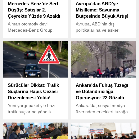
Mercedes-Benz’de Sert
Avrupa’dan ABD’ye
Düşüş: Satışlar 2.
Misilleme: Savunma
Çeyrekte Yüzde 9 Azaldı
Bütçesinde Büyük Artış!
Alman otomotiv devi
Avrupa, ABD’nin dış
Mercedes-Benz Group,
politikalarına ve askeri
küresel ticaret politikalarının
stratejilerine karşı tepkisini
etkisiyle 2025 yılının ikinci
savunma bütçelerini büyük
çeyreğinde zorlu bir tabloyla
bir artışla gösteriyor.
karşılaştı.
Sürücüler Dikkat: Trafik
Ankara’da Fuhuş Tuzağı
Suçlarına Hapis Cezası
ve Dolandırıcılığa
Düzenlemesi Yolda!
Operasyon: 22 Gözaltı
Yeni yargı paketiyle bazı
Ankara’da, sosyal medya
trafik suçlarına yönelik
üzerinden erkekleri tuzağa
cezalar artırılacak ve hapis
düşürüp dolandıran bir
cezası uygulanmasının
çeteye yönelik büyük bir
kapsamı genişletilecek.
operasyon gerçekleştirildi.