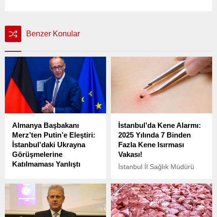
Benzer Konular
Almanya Başbakanı
İstanbul’da Kene Alarmı:
Merz’ten Putin’e Eleştiri:
2025 Yılında 7 Binden
İstanbul’daki Ukrayna
Fazla Kene Isırması
Görüşmelerine
Vakası!
Katılmaması Yanlıştı
İstanbul İl Sağlık Müdürü
Almanya Başbakanı
Doç. Dr. Abdullah Emre
Friedrich Merz, Rusya
Güner, 2025 yılında
Devlet Başkanı Vladimir
İstanbul’da sağlık
Putin’in İstanbul’da
kuruluşlarına bildirilen
gerçekleşen Ukrayna barış
toplam 7 bin 2 kene