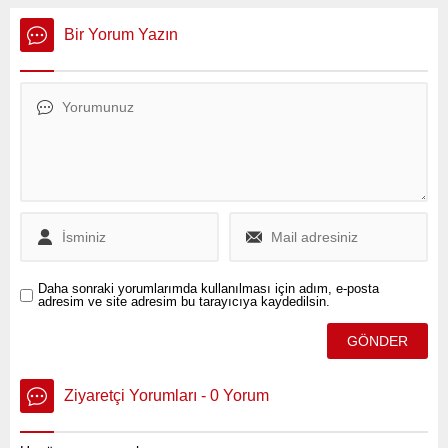
merkezli robotik firması
otomobil Togg’un T10X
RIVR ile iş birliği yaparak
modeli için Haziran ayına
Bir Yorum Yazın
otonom robot köpekleri
özel finansman kampanyası
yemek teslimatında
duyuruldu.
kullanmaya başladı.
Daha sonraki yorumlarımda kullanılması için adım, e-posta
adresim ve site adresim bu tarayıcıya kaydedilsin.
Ziyaretçi Yorumları - 0 Yorum