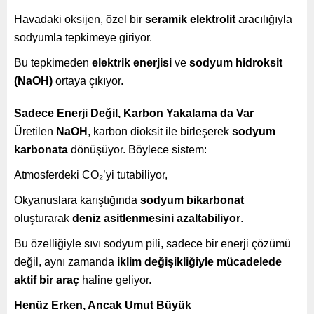
Havadaki oksijen, özel bir
seramik elektrolit
aracılığıyla
sodyumla tepkimeye giriyor.
Bu tepkimeden
elektrik enerjisi
ve
sodyum hidroksit
(NaOH)
ortaya çıkıyor.
Sadece Enerji Değil, Karbon Yakalama da Var
Üretilen
NaOH
, karbon dioksit ile birleşerek
sodyum
karbonata
dönüşüyor. Böylece sistem:
Atmosferdeki CO₂’yi tutabiliyor,
Okyanuslara karıştığında
sodyum bikarbonat
oluşturarak
deniz asitlenmesini azaltabiliyor
.
Bu özelliğiyle sıvı sodyum pili, sadece bir enerji çözümü
değil, aynı zamanda
iklim değişikliğiyle mücadelede
aktif bir araç
haline geliyor.
Henüz Erken, Ancak Umut Büyük