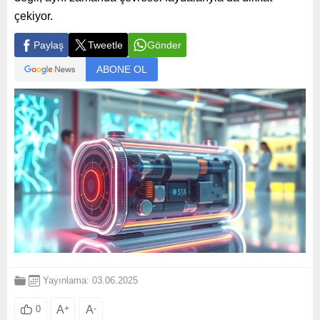
çekiyor.
Paylaş
Tweetle
Gönder
ABONE OL
Yayınlama: 03.06.2025
A
+
A
-
0