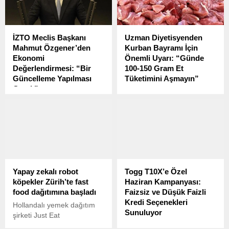
görüşmelerine
ısırması vakası yaşandığını
katılmamasını sert şekilde
açıkladı.
eleştirdi.
İZTO Meclis Başkanı
Uzman Diyetisyenden
Mahmut Özgener’den
Kurban Bayramı İçin
Ekonomi
Önemli Uyarı: “Günde
Değerlendirmesi: “Bir
100-150 Gram Et
Güncelleme Yapılması
Tüketimini Aşmayın”
Gerek”
Yozgat Şehir Hastanesi
İstanbul Büyükşehir
Uzman Diyetisyeni Esra
Belediye Başkanı Ekrem
Uysal, Kurban Bayramı’nda
İmamoğlu’nun
artan et tüketimiyle ilgili
tutuklanmasının ardından
önemli tavsiyelerde
piyasalarda gözlemlenen
bulundu.
dalgalanmanın etkileri
devam ediyor.
Yapay zekalı robot
Togg T10X’e Özel
köpekler Zürih’te fast
Haziran Kampanyası:
food dağıtımına başladı
Faizsiz ve Düşük Faizli
Kredi Seçenekleri
Hollandalı yemek dağıtım
Sunuluyor
şirketi Just Eat
Takeaway.com, İsviçre
Doğuştan elektrikli yerli