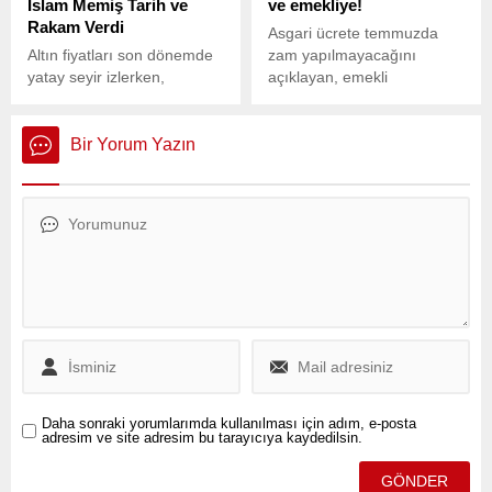
İslam Memiş Tarih ve
ve emekliye!
Rakam Verdi
Asgari ücrete temmuzda
Altın fiyatları son dönemde
zam yapılmayacağını
yatay seyir izlerken,
açıklayan, emekli
yatırımcılar gram ve çeyrek
aylıklarında da mevzuat
altına yoğun ilgi gösteriyor.
dışında ek artışa sıcak
bakmayan iktidar, diğer
Bir Yorum Yazın
yandan şirketlere
milyarlarca liralık vergi
muafiyet ve istisnası
sağlıyor.
Daha sonraki yorumlarımda kullanılması için adım, e-posta
adresim ve site adresim bu tarayıcıya kaydedilsin.