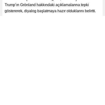
Trump’ın Grönland hakkındaki açıklamalarına tepki
göstererek, diyalog başlatmaya hazır olduklarını belirtti.
Paylaş
Tweetle
Gönder
ABONE OL
Yayınlama: 14.01.2025