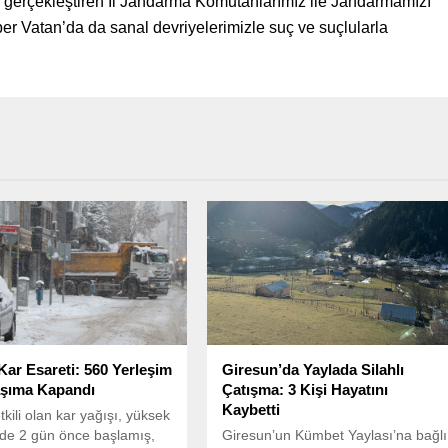
 gerçekleştiren İl Jandarma Komutanlarımız ile Jandarmamızı
er Vatan’da da sanal devriyelerimizle suç ve suçlularla
Kar Esareti: 560 Yerleşim
Giresun’da Yaylada Silahlı
aşıma Kapandı
Çatışma: 3 Kişi Hayatını
Kaybetti
tkili olan kar yağışı, yüksek
de 2 gün önce başlamış,
Giresun’un Kümbet Yaylası’na bağlı