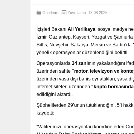
Gündem
Yayınlama: 13.08.2025
İçişleri Bakanı
Ali Yerlikaya
, sosyal medya he
İzmir, Gaziantep, Kayseri, Yozgat ve Şanlıurfa
Bitlis, Nevşehir, Sakarya, Mersin ve Bartın’da
‘
yönelik operasyonlar düzenlendiğini belirtti.
Operasyonlarda
34 zanlı
nın yakalandığını ifa
üzerinden sahte
“motor, televizyon ve kont
üzerinden yasa dışı bahis oynattıkları, yasa dış
internet siteleri üzerinden
“kripto borsasınd
edildiğini aktardı.
Şüphelilerden 29’unun tutuklandığını, 5’i hakkın
kaydetti:
“Valilerimizi, operasyonları koordine eden Cu