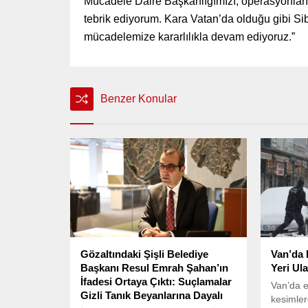
Mücadele Daire Başkanlığımızı, operasyonları
tebrik ediyorum. Kara Vatan’da olduğu gibi Sib
mücadelemize kararlılıkla devam ediyoruz.”
Benzer Konular
Gözaltındaki Şişli Belediye
Van’da 
Başkanı Resul Emrah Şahan’ın
Yeri Ul
İfadesi Ortaya Çıktı: Suçlamalar
Van’da e
Gizli Tanık Beyanlarına Dayalı
kesimler