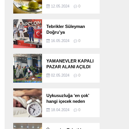
etkileri!
12.05.2024
0
Tebrikler Süleyman
Doğru’ya
16.05.2024
0
YAMANEVLER KAPALI
PAZAR ALANI AÇILDI
02.05.2024
0
Uykusuzluğa ‘en çok’
hangi içecek neden
oluyor?
18.04.2024
0