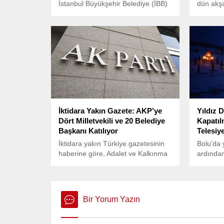
İstanbul Büyükşehir Belediye (İBB)
dün akşa
Başkanı Ekrem İmamoğlu ve birçok
merkezin
kişiyle birlikte gözaltına alınan Şişli
Belediye Başkanı Resul Emrah
Şahan’ın emniyette verdiği ifade
tamamlandı.
İktidara Yakın Gazete: AKP’ye
Yıldız D
Dört Milletvekili ve 20 Belediye
Kapatıl
Başkanı Katılıyor
Telesiy
İktidara yakın Türkiye gazetesinin
Bolu’da 
haberine göre, Adalet ve Kalkınma
ardından
Partisi’ne (AKP) önümüzdeki
işletmel
günlerde en az dört milletvekili ve
kazandı.
20 belde/ilçe belediye başkanının
katılacağı belirtildi.
Bir Yorum Yazın