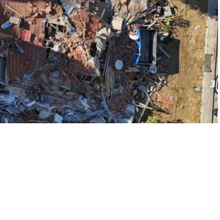
A
+
A
-
0