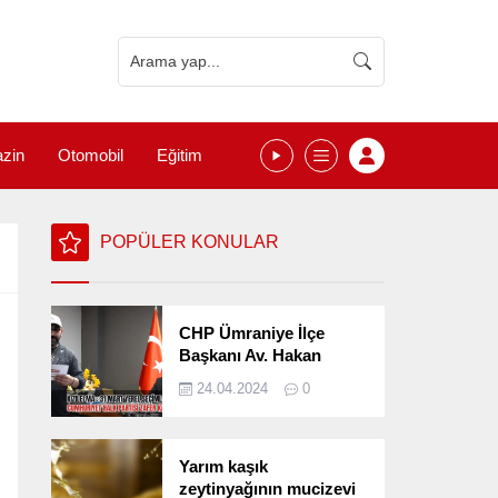
zin
Otomobil
Eğitim
POPÜLER KONULAR
CHP Ümraniye İlçe
Başkanı Av. Hakan
Kızılelma 31 Mart Yerel
24.04.2024
0
Seçimlerini
Değerlendirdi
Yarım kaşık
zeytinyağının mucizevi