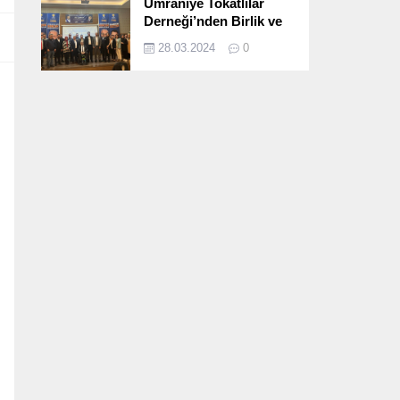
Ümraniye Tokatlılar
Derneği’nden Birlik ve
Beraberlik Dolu İftar
28.03.2024
0
Programı