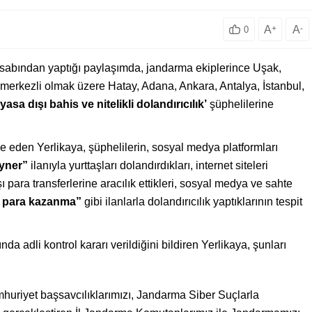
A
+
A
-
0
sabından yaptığı paylaşımda, jandarma ekiplerince Uşak,
 merkezli olmak üzere Hatay, Adana, Ankara, Antalya, İstanbul,
yasa dışı bahis ve nitelikli dolandırıcılık’
şüphelilerine
de eden Yerlikaya, şüphelilerin, sosyal medya platformları
eyner”
ilanıyla yurttaşları dolandırdıkları, internet siteleri
ı para transferlerine aracılık ettikleri, sosyal medya ve sahte
a para kazanma”
gibi ilanlarla dolandırıcılık yaptıklarının tespit
da adli kontrol kararı verildiğini bildiren Yerlikaya, şunları
mhuriyet başsavcılıklarımızı, Jandarma Siber Suçlarla