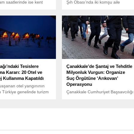
m saatlerinde ise kent
Şıh Obası’nda iki komşu aile
i de etkilemişti.
arasında çıkan silahlı çatışmada 3
kişi yaşamını yitirdi, 1 çocuk
yaralandı.
ağı’ndaki Tesislere
Çanakkale’de Şantaj ve Tehditle
ma Kararı: 20 Otel ve
Milyonluk Vurgun: Organize
ej Kullanıma Kapatıldı
Suç Örgütüne ‘Arıkovan’
Operasyonu
yaşanan otel yangınının
 Türkiye genelinde turizm
Çanakkale Cumhuriyet Başsavcılığı
erine yönelik denetimler hız
koordinesinde, Çanakkale İl
Emniyet Müdürlüğü Asayiş Şube
Müdürlüğü ekiplerince büyük bir
organize suç operasyonu
düzenlendi.