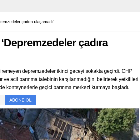
epremzedeler çadıra ulaşamadı’
: ‘Depremzedeler çadıra
giremeyen depremzedeler ikinci geceyi sokakta geçirdi. CHP
r ve acil barınma talebinin karşılanmadığını belirterek yetkilileri
elerde konteynerlerle geçici barınma merkezi kurmaya başladı.
ABONE OL