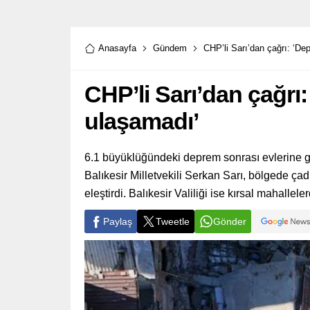
Anasayfa
Gündem
CHP’li Sarı’dan çağrı: ‘D
CHP’li Sarı’dan çağrı
ulaşamadı’
6.1 büyüklüğündeki deprem sonrası evlerine 
Balıkesir Milletvekili Serkan Sarı, bölgede çadı
eleştirdi. Balıkesir Valiliği ise kırsal mahall
Paylaş
Tweetle
Gönder