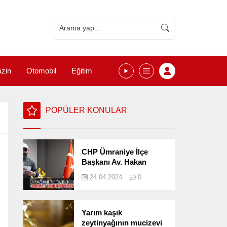
zin
Otomobil
Eğitim
POPÜLER KONULAR
CHP Ümraniye İlçe
Başkanı Av. Hakan
Kızılelma 31 Mart Yerel
24.04.2024
0
Seçimlerini
Değerlendirdi
Yarım kaşık
zeytinyağının mucizevi