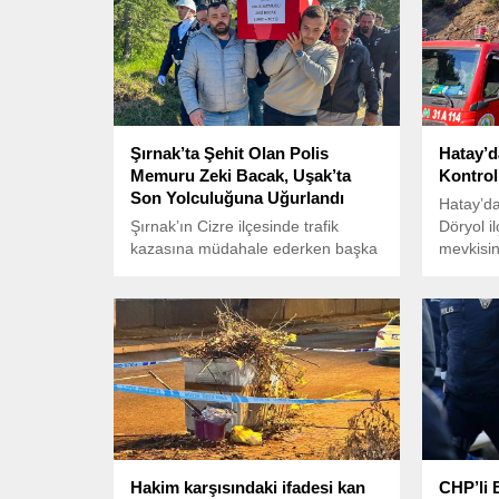
Şırnak’ta Şehit Olan Polis
Hatay’d
Memuru Zeki Bacak, Uşak’ta
Kontrol 
Son Yolculuğuna Uğurlandı
Hatay’da
Şırnak’ın Cizre ilçesinde trafik
Döryol i
kazasına müdahale ederken başka
mevkisi
bir aracın çarpması sonucu ağır
yangını,
yaralanan ve kaldırıldığı hastanede
tehdit ett
şehit olan polis memuru Zeki
Bacak, memleketi Uşak’ta
gözyaşlarıyla toprağa verildi.
Hakim karşısındaki ifadesi kan
CHP’li 