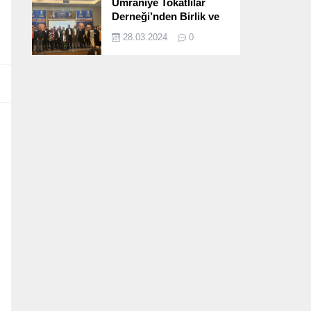
Ümraniye Tokatlılar
Derneği’nden Birlik ve
Beraberlik Dolu İftar
28.03.2024
0
Programı