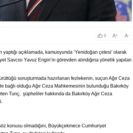
A
+
A
-
0
 yaptığı açıklamada, kamuoyunda ‘Yenidoğan çetesi’ olarak
yet Savcısı Yavuz Engin’in görevden alındığına yönelik yapılan
rüttüğü soruşturmada hazırlanan fezlekenin, suçun Ağır Ceza
yle bağlı olduğu Ağır Ceza Mahkemesinin bulunduğu Bakırköy
irten Tunç, şüpheliler hakkında da Bakırköy Ağır Ceza
i.
 söz konusu olmadığını, Büyükçekmece Cumhuriyet