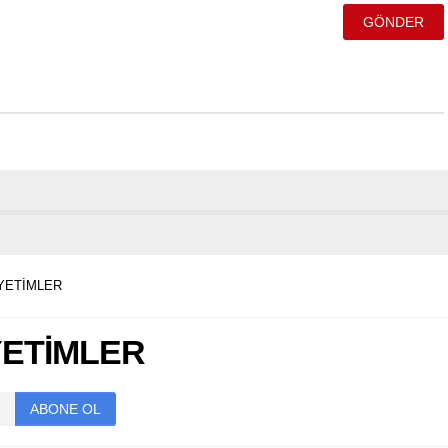
YETİMLER
YETİMLER
ABONE OL