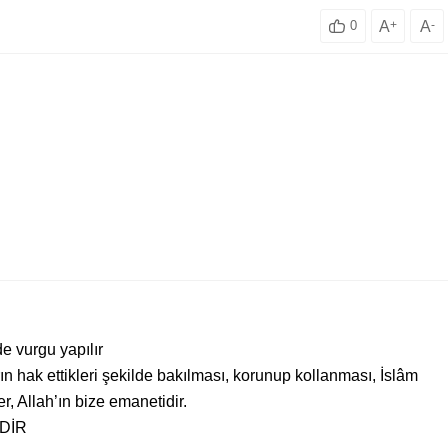
A
+
A
-
0
e vurgu yapılır
 hak ettikleri şekilde bakılması, korunup kollanması, İslâm
, Allah’ın bize emanetidir.
DİR