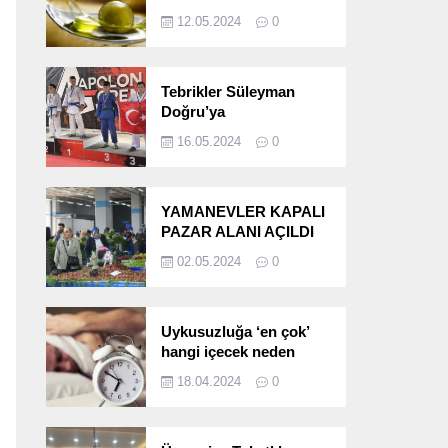
etkileri!
12.05.2024
0
Tebrikler Süleyman
Doğru’ya
16.05.2024
0
YAMANEVLER KAPALI
PAZAR ALANI AÇILDI
02.05.2024
0
Uykusuzluğa ‘en çok’
hangi içecek neden
oluyor?
18.04.2024
0