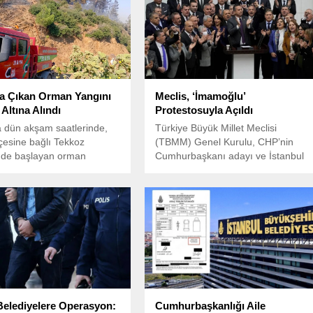
a Çıkan Orman Yangını
Meclis, ‘İmamoğlu’
Altına Alındı
Protestosuyla Açıldı
 dün akşam saatlerinde,
Türkiye Büyük Millet Meclisi
lçesine bağlı Tekkoz
(TBMM) Genel Kurulu, CHP’nin
nde başlayan orman
Cumhurbaşkanı adayı ve İstanbul
 kısa sürede büyük bir alanı
Büyükşehir Belediye Başkanı
i.
Ekrem İmamoğlu’nun
tutuklanmasının ardından ilk kez
toplandı.
Belediyelere Operasyon:
Cumhurbaşkanlığı Aile