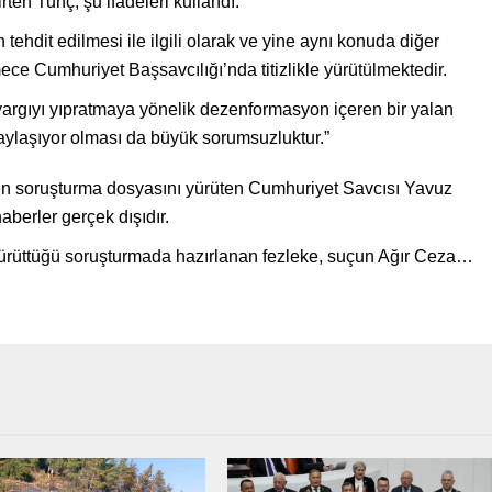
rten Tunç, şu ifadeleri kullandı:
hdit edilmesi ile ilgili olarak ve yine aynı konuda diğer
e Cumhuriyet Başsavcılığı’nda titizlikle yürütülmektedir.
rgıyı yıpratmaya yönelik dezenformasyon içeren bir yalan
aylaşıyor olması da büyük sorumsuzluktur.”
n soruşturma dosyasını yürüten Cumhuriyet Savcısı Yavuz
aberler gerçek dışıdır.
rüttüğü soruşturmada hazırlanan fezleke, suçun Ağır Ceza…