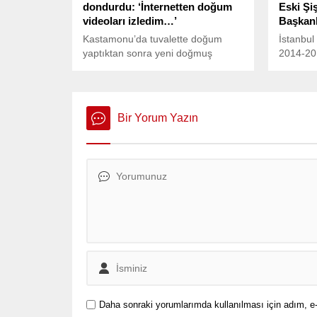
dondurdu: ‘İnternetten doğum
Eski Şiş
videoları izledim…’
Başkanl
Kastamonu’da tuvalette doğum
İstanbul
yaptıktan sonra yeni doğmuş
2014-201
bebeğini çöp poşetine sarıp çöp
örgütü D
konteynerinin yanına bırakan genç
iddiasıy
kadının yargılanmasına başlandı.
operasyo
Duruşmada kendisini savunan
Bir Yorum Yazın
kadın, Çocuğumu ölü doğdu
sandım. Doğduğunda 10 dakika
başında bekledim. Hiç hareket
etmedi. Çocuğu çöp poşetine
koydum ve babama verdim.
Babama, ’evde çöpler var’ diyerek,
bunları çöpe at...
Daha sonraki yorumlarımda kullanılması için adım, e-