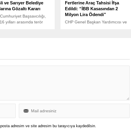
li ve Sarıyer Belediye
Fertlerine Araç Tahsisi İfşa
arına Gözaltı Kararı
Edildi: “İBB Kasasından 2
Milyon Lira Ödendi”
 Cumhuriyet Başsavcılığı,
6 yılları arasında terör
CHP Genel Başkan Yardımcısı ve
HKP/C’ye finans sağladığı
Zonguldak Milletvekili Deniz
la İstanbul’da büyük bir
Yavuzyılmaz, İstanbul Büyükşehir
n başlattı.
Belediyesi’nin (İBB) AK Parti
döneminde, Cumhurbaşkanlığı aile
fertlerine uzun süreli ve keyfi araç
tahsisleri yaptığını açıkladı.
Yavuzyılmaz, bu işlemlerin tüm
masraflarının İstanbul halkının
cebinden karşılandığını söyledi.
“698 Gün Boyunca Tahsis Edilen
Araç İçin 2 Milyon Lira Harcandı”
Yavuzyılmaz, sosyal...
posta adresim ve site adresim bu tarayıcıya kaydedilsin.