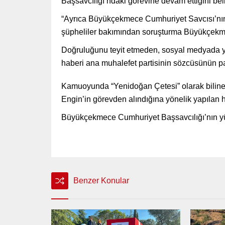
Başsavcılığı’ndaki görevine devam ettiğini beli
“Ayrıca Büyükçekmece Cumhuriyet Savcısı’nın te
şüpheliler bakımından soruşturma Büyükçekmec
Doğruluğunu teyit etmeden, sosyal medyada ya
haberi ana muhalefet partisinin sözcüsünün p
Kamuoyunda “Yenidoğan Çetesi” olarak biline
Engin’in görevden alındığına yönelik yapılan h
Büyükçekmece Cumhuriyet Başsavcılığı’nın yü
Benzer Konular