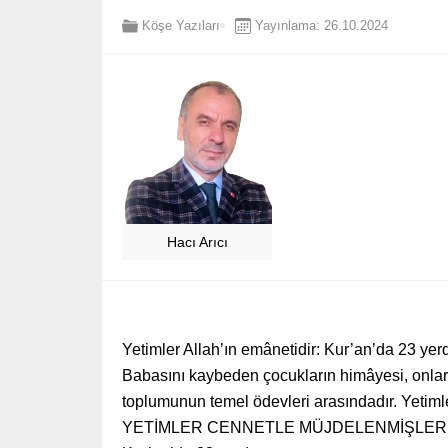
Köşe Yazıları
Yayınlama: 26.10.2024
Hacı Arıcı
Yetimler Allah’ın emânetidir: Kur’an’da 23 yerd
Babasını kaybeden çocukların himâyesi, onların
toplumunun temel ödevleri arasındadır. Yetimler
YETİMLER CENNETLE MÜJDELENMİŞLER