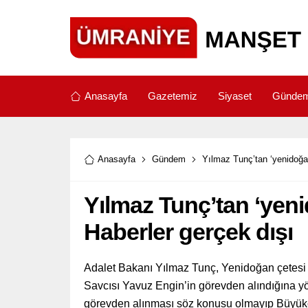
Anasayfa
Gazetemiz
Siyaset
Günde
Anasayfa
Gündem
Yılmaz Tunç’tan ‘yenidoğan
Yılmaz Tunç’tan ‘yeni
Haberler gerçek dışı
Adalet Bakanı Yılmaz Tunç, Yenidoğan çetesi 
Savcısı Yavuz Engin’in görevden alındığına yö
görevden alınması söz konusu olmayıp Büyük