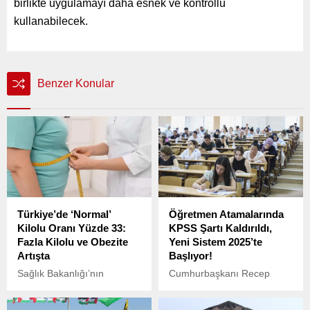
birlikte uygulamayı daha esnek ve kontrollü
kullanabilecek.
Benzer Konular
Türkiye’de ‘Normal’
Öğretmen Atamalarında
Kilolu Oranı Yüzde 33:
KPSS Şartı Kaldırıldı,
Fazla Kilolu ve Obezite
Yeni Sistem 2025’te
Artışta
Başlıyor!
Sağlık Bakanlığı’nın
Cumhurbaşkanı Recep
paylaştığı verilere göre,
Tayyip Erdoğan tarafından
Türkiye genelinde yaklaşık
imzalanan ve Resmi