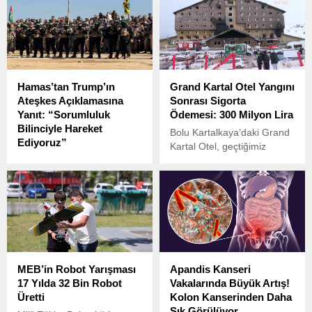
6,5 milyon kişinin boy ve kilo
Gazete’de yayımlanan
ölçümleri yapıldı.
yönetmelik ile, 1 Eylül
2025’ten itibaren öğretmen
atamalarında KPSS şartı
kaldırılacak.
Hamas’tan Trump’ın
Grand Kartal Otel Yangını
Ateşkes Açıklamasına
Sonrası Sigorta
Yanıt: “Sorumluluk
Ödemesi: 300 Milyon Lira
Bilinciyle Hareket
Bolu Kartalkaya’daki Grand
Ediyoruz”
Kartal Otel, geçtiğimiz
Hamas, ABD Başkanı
günlerde çıkan yangın
Donald Trump’ın İsrail’in 60
sonucu 78 kişinin hayatını
günlük ateşkes koşullarını
kaybetmesine yol açmıştı.
kabul ettiğini duyurmasının
Ancak otelin sigorta
ardından yazılı bir açıklama
durumu, büyük bir finansal
yayımladı.
tazminat sürecini başlatacak
gibi görünüyor.
MEB’in Robot Yarışması
Apandis Kanseri
17 Yılda 32 Bin Robot
Vakalarında Büyük Artış!
Üretti
Kolon Kanserinden Daha
Sık Görülüyor