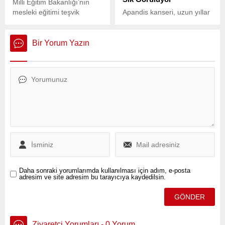
Milli Eğitim Bakanlığı’nın
mesleki eğitimi teşvik
Apandis kanseri, uzun yıllar
etmek, teknolojik
nadir görülen bir hastalık
farkındalığı artırmak ve
olarak bilinirken, son
gençleri girişimcilik,
dönemde özellikle genç yaş
Bir Yorum Yazın
yenilikçilik ile rekabete
gruplarında hızlı bir artış
yönlendirmek amacıyla
gösteriyor.
düzenlediği Uluslararası
MEB Robot Yarışması, 17
yılda Türkiye’nin ve
bölgenin en büyük öğrenci
yarışmalarından biri haline
geldi.
Daha sonraki yorumlarımda kullanılması için adım, e-posta
adresim ve site adresim bu tarayıcıya kaydedilsin.
Ziyaretçi Yorumları - 0 Yorum