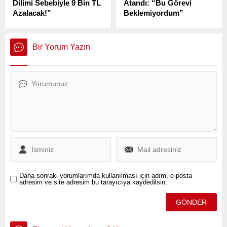
Dilimi Sebebiyle 9 Bin TL
Atandı: “Bu Görevi
Azalacak!”
Beklemiyordum”
Vergi Uzmanı Ozan Bingöl,
Antalya merkezli Maydonoz
sosyal medya hesabından
Döner restoran zincirine 21
yaptığı açıklamada, 2025
Şubat’ta FETÖ’ye
Bir Yorum Yazın
yılının ikinci ayında 93 bin
finansman sağladığı
lira ve üzeri brüt maaş alan
iddialarıyla operasyon
bordroluların yüzde 20’lik
düzenlendi.
vergi dilimine gireceğini
belirtti.
Daha sonraki yorumlarımda kullanılması için adım, e-posta
adresim ve site adresim bu tarayıcıya kaydedilsin.