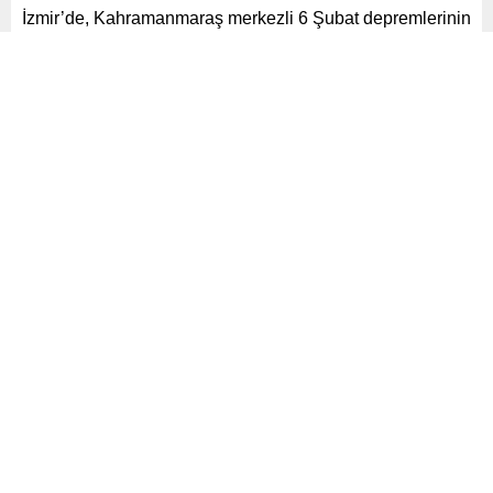
İzmir’de, Kahramanmaraş merkezli 6 Şubat depremlerinin
ikinci yıl dönümünde bir anma etkinliği düzenlendi.
Paylaş
Tweetle
Gönder
ABONE OL
Gündem
Yayınlama: 07.02.2025