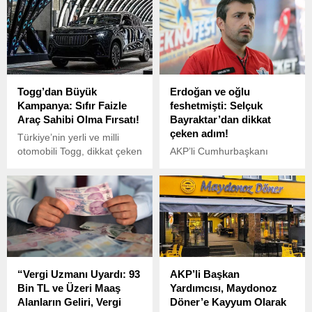
Çölü’ndeki Ciuçüen Uydu
trafik kazasında, 19
Merkezi’nde yapılan testte
yaşındaki Tahsin Doğdan
başarıyla ateşlendi.
hayatını kaybetti.
Togg’dan Büyük
Erdoğan ve oğlu
Kampanya: Sıfır Faizle
feshetmişti: Selçuk
Araç Sahibi Olma Fırsatı!
Bayraktar’dan dikkat
çeken adım!
Türkiye’nin yerli ve milli
otomobili Togg, dikkat çeken
AKP’li Cumhurbaşkanı
yeni bir kampanyaya imza
Recep Tayyip Erdoğan’ın
attı. Şirket, elektrikli araç
damadı Selçuk Bayraktar ile
sahibi olmak isteyen
ailesi, avukatları Abdullah
tüketiciler için sıfır faizli
Demirhan ile yollarını ayırdı.
kredi fırsatı sunduğunu
Bayraktar ailesi bu kararı
duyurdu.
“Gördükleri lüzum üzerine”
aldıklarını ifade etti.
“Vergi Uzmanı Uyardı: 93
AKP’li Başkan
Bin TL ve Üzeri Maaş
Yardımcısı, Maydonoz
Alanların Geliri, Vergi
Döner’e Kayyum Olarak