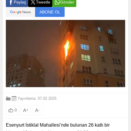
Paylaş
Tweetle
Gönder
ABONE OL
Yayınlama: 07.02.2025
A
+
A
-
0
Esenyurt İstiklal Mahallesi’nde bulunan 26 katlı bir