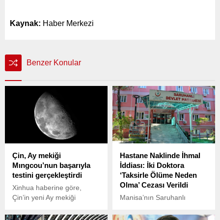
Kaynak:
Haber Merkezi
Benzer Konular
Çin, Ay mekiği
Hastane Naklinde İhmal
Mıngcou’nun başarıyla
İddiası: İki Doktora
testini gerçekleştirdi
‘Taksirle Ölüme Neden
Olma’ Cezası Verildi
Xinhua haberine göre,
Çin’in yeni Ay mekiği
Manisa’nın Saruhanlı
Mıngcou’nun katı yakıtlı
ilçesinde 10 Haziran
roket motorları, Gobi
2017’de meydana gelen bir