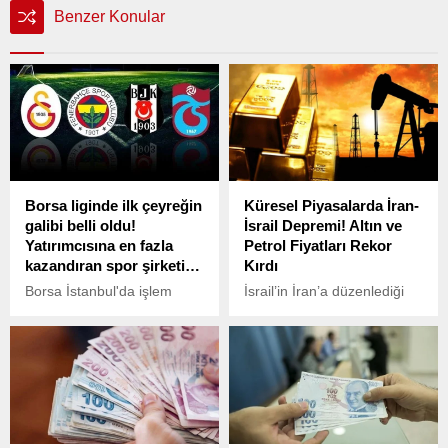
Benzer Konular
Borsa liginde ilk çeyreğin
Küresel Piyasalarda İran-
galibi belli oldu!
İsrail Depremi! Altın ve
Yatırımcısına en fazla
Petrol Fiyatları Rekor
kazandıran spor şirketi…
Kırdı
Borsa İstanbul'da işlem
İsrail’in İran’a düzenlediği
gören spor kulüpleri
saldırıya İran’ın yüzlerce
arasında hisseleri yılın ilk
balistik füze ile karşılık
çeyreğini yüzde 20
vermesi, küresel finans
yükselişle tamamlayan
piyasalarında büyük
Beşiktaş, bu dönemde
dalgalanmaya yol açtı.
yatırımcısına en fazla
kazandıran spor şirketi oldu.