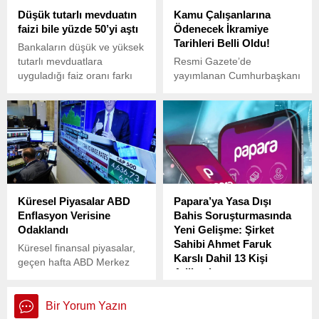
Düşük tutarlı mevduatın
Kamu Çalışanlarına
faizi bile yüzde 50’yi aştı
Ödenecek İkramiye
Tarihleri Belli Oldu!
Bankaların düşük ve yüksek
tutarlı mevduatlara
Resmi Gazete’de
uyguladığı faiz oranı farkı
yayımlanan Cumhurbaşkanı
bir ay önce 8.5 puana kadar
Kararı ile, 6772 sayılı Kanun
çıkarken artık 4 puana
kapsamına giren
kadar geriledi. Düşük tutarlı
kurumlarda çalışan kamu
mevduata uygulanan faiz
görevlilerine 2025 yılında
yüzde 50’yi aştı. İşte 10 bin
verilecek ilave tediye
liranın getirisi...
ödemelerinin tarihleri
açıklandı.
Küresel Piyasalar ABD
Papara’ya Yasa Dışı
Enflasyon Verisine
Bahis Soruşturmasında
Odaklandı
Yeni Gelişme: Şirket
Sahibi Ahmet Faruk
Küresel finansal piyasalar,
Karslı Dahil 13 Kişi
geçen hafta ABD Merkez
Adliyede
Bankası’nın (Fed) faiz
indirimine gitme olasılığının
Yasa dışı bahisle mücadele
güçlenmesi, ABD’nin ticaret
kapsamında yürütülen
Bir Yorum Yazın