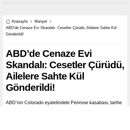
Anasayfa
Manşet
ABD’de Cenaze Evi Skandalı: Cesetler Çürüdü, Ailelere Sahte Kül
Gönderildi!
ABD’de Cenaze Evi
Skandalı: Cesetler Çürüdü,
Ailelere Sahte Kül
Gönderildi!
ABD’nin Colorado eyaletindeki Penrose kasabası, tarihe
geçecek bir cenaze evi skandalıyla sarsıldı. “Return to
Nature Funeral Home” adlı cenaze evine yapılan
baskında, çürümüş halde en az 190 ceset bulundu.