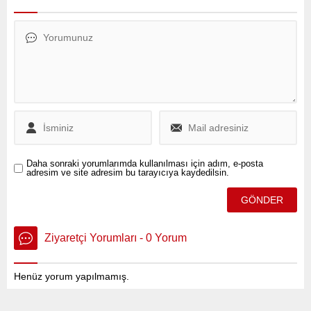
alanında yeni anlaşmalar
soruşturma çerçevesinde
yapabileceği beklentileri ve
elektronik ödeme sistemi
bazı teknoloji şirketlerinin
Papara’ya yönelik dikkat
planlanan tarifelerden muaf
çekici bir gelişme yaşandı.
tutulacağı açıklamalarıyla
olumlu bir seyir izlerken,
şimdi gözler önümüzdeki
hafta açıklanacak ABD
enflasyon verisine çevrildi.
Daha sonraki yorumlarımda kullanılması için adım, e-posta
adresim ve site adresim bu tarayıcıya kaydedilsin.
Ziyaretçi Yorumları - 0 Yorum
Henüz yorum yapılmamış.