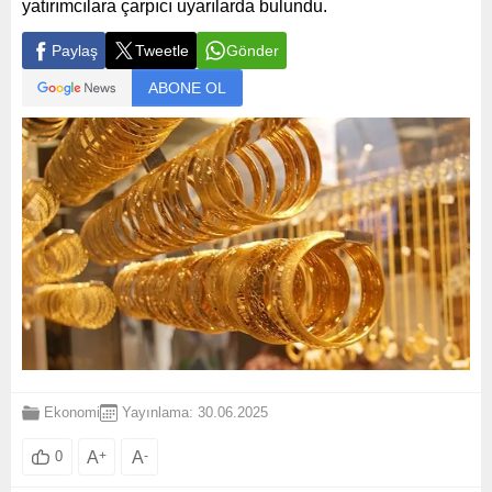
yatırımcılara çarpıcı uyarılarda bulundu.
Paylaş
Tweetle
Gönder
ABONE OL
Ekonomi
Yayınlama: 30.06.2025
A
+
A
-
0